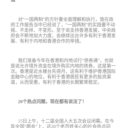
对
“
一国两制
”
的方针要全面理解和执行，我在政
府工作报告当中已经说了，
“
一国两制
”
的实践要不动
摇、不走样、不变形。
至于说支持香港发展，中央政
府会不断地加大力度，会继续出台许多有利于香港发
展、有利于内地和香港合作的举措。
我们准备今年在香港和内地试行
“
债券通
”
，也就
是说
允许境外资金在境外购买内地的债券
，这是第一
次。香港是近水楼台先得月，这有利于维护香港国际
金融中心的地位，有利于香港居民有更多的投资渠
道，从而受惠，有利于香港的长期繁荣稳定。
20
个热点问题，现在都有说法了！
15
日上午，十二届全国人大五次会议闭幕。在今
年全国
“
两会
”
上，这
20
个老百姓关心的社会热点问