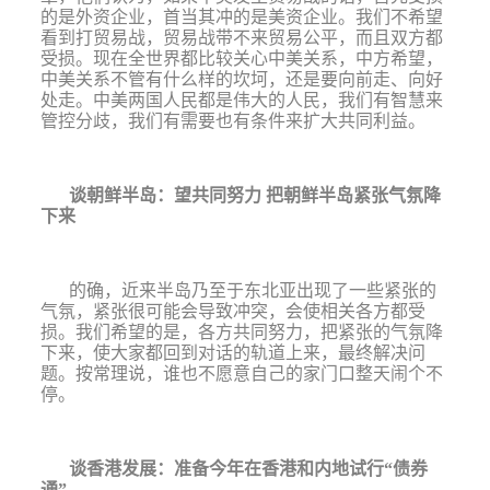
的是外资企业，首当其冲的是美资企业。
我们不希望
看到打贸易战，贸易战带不来贸易公平，而且双方都
受损。
现在全世界都比较关心中美关系，中方希望，
中美关系不管有什么样的坎坷，还是要向前走、向好
处走。中美两国人民都是伟大的人民，我们有智慧来
管控分歧，我们有需要也有条件来扩大共同利益。
谈朝鲜半岛：望共同努力 把朝鲜半岛紧张气氛降
下来
的确，近来半岛乃至于东北亚出现了一些紧张的
气氛，紧张很可能会导致冲突，会使相关各方都受
损。我们希望的是，各方共同努力，把紧张的气氛降
下来，使大家都回到对话的轨道上来，最终解决问
题。按常理说，
谁也不愿意自己的家门口整天闹个不
停。
谈香港发展：准备今年在香港和内地试行
“
债券
通
”