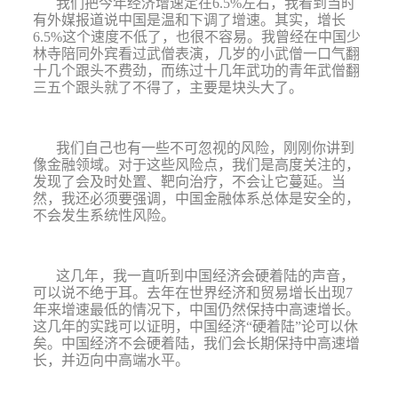
我们把今年经济增速定在
6.5%
左右，我看到当时
有外媒报道说中国是温和下调了增速。其实，
增长
6.5%
这个速度不低了，也很不容易。
我曾经在中国少
林寺陪同外宾看过武僧表演，几岁的小武僧一口气翻
十几个跟头不费劲，而练过十几年武功的青年武僧翻
三五个跟头就了不得了，主要是块头大了。
我们自己也有一些不可忽视的风险，刚刚你讲到
像金融领域。对于这些风险点，我们是高度关注的，
发现了会及时处置、靶向治疗，不会让它蔓延。当
然，我还必须要强调，
中国金融体系总体是安全的，
不会发生系统性风险。
这几年，我一直听到中国经济会硬着陆的声音，
可以说不绝于耳。去年在世界经济和贸易增长出现
7
年来增速最低的情况下，中国仍然保持中高速增长。
这几年的实践可以证明，
中国经济
“
硬着陆
”
论可以休
矣。
中国经济不会硬着陆，我们会长期保持中高速增
长，并迈向中高端水平。