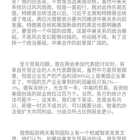
变？我的回答是，不管谁当选美国总统，虽然中美关
系经历过风风雨雨，但是一直前行，我对此持乐观态
度。特朗普总统当选以后，习近平主席和特朗普总统
通了电话，两位元首都表示要共同推进中美关系向前
发展。特朗普总统和美国新
政府的高官也都明确表
示，要坚持一个中国的政策，这是中美关系的政治基
础
，不是风云变幻能够动摇的，也动摇不得。有了这
样一个政治基础，中美合作的前景是广阔的。
至于贸易问题，我在两会参加代表团讨论时，有
来自外贸企业的人大代表跟我说，虽然中方是贸易顺
差，但是企业生产的产品利润
90%
以上是美国企业拿
走了，中国的生产企业拿到的利润最低只有
2%—
3%
。据有关统计，
光去年一年，中美的贸易、投资给
美国创造的就业岗位过百万个。
当然，各方的统计方
法可能不一，没关系，我们坐下来谈，总是会有共
识，即便一时达不成共识，可以搁置分歧，
智者的办
法是扩大共同利益，分歧点所占比例就会更小。
我想起前两天看到国际上有一个权威智库发表文
章，他们认为，如果中美发生贸易战的话，首先受损