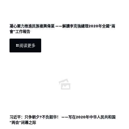
凝心聚力推進民族複興偉業 ——解讀李克強總理2020年全國“兩
會”工作報告
阅读更多
习近平：只争朝夕?不负韶华！ ——写在2020年中华人民共和国
“两会”闭幕之际