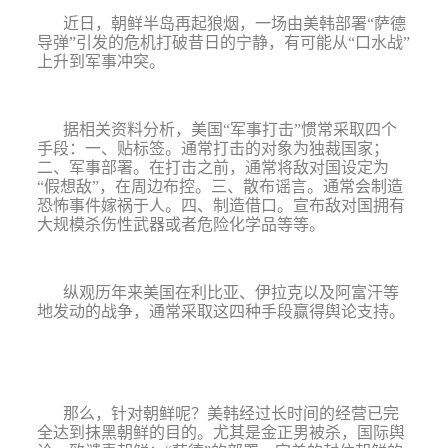
近日，朝鲜半岛再起狼烟，一场由美韩部署
“
萨德
导弹
”
引发的危机打破昔日的宁静，有可能从
“
口水战
”
上升到军事冲突。
据相关资料分析，美国
“
军事打击
”
惯常采取四个
手段：一、贴标签。通常打击的对象为独裁国家；
二、军事部署。在打击之前，通常将敌对国设定为
“
假想敌
”
，在周边布控。三、散布谣言。通常会制造
恐怖事件嫁祸于人。四、制造借口。宣布敌对国拥有
大规模杀伤性武器或者危险化学品等等。
纵观历年来美国在利比亚、伊拉克以及阿富汗等
地发动的战争，通常采取这四种手段赢得舆论支持。
那么，针对朝鲜呢？美韩经过长时间的经营已完
全达到抹黑朝鲜的目的。尤其是金正男被杀，国际舆