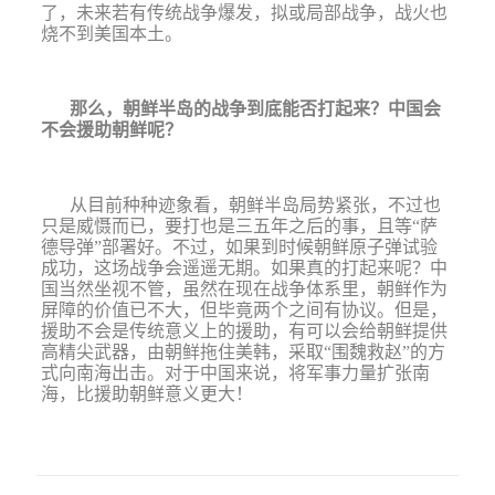
了，未来若有传统战争爆发，拟或局部战争，战火也
烧不到美国本土。
那么，朝鲜半岛的战争到底能否打起来？中国会
不会援助朝鲜呢？
从目前种种迹象看，朝鲜半岛局势紧张，不过也
只是威慑而已，要打也是三五年之后的事，且等
“
萨
德导弹
”
部署好。不过，如果到时候朝鲜原子弹试验
成功，这场战争会遥遥无期。如果真的打起来呢？中
国当然坐视不管，虽然在现在战争体系里，朝鲜作为
屏障的价值已不大，但毕竟两个之间有协议。但是，
援助不会是传统意义上的援助，有可以会给朝鲜提供
高精尖武器，由朝鲜拖住美韩，采取
“
围魏救赵
”
的方
式向南海出击。对于中国来说，将军事力量扩张南
海，比援助朝鲜意义更大！