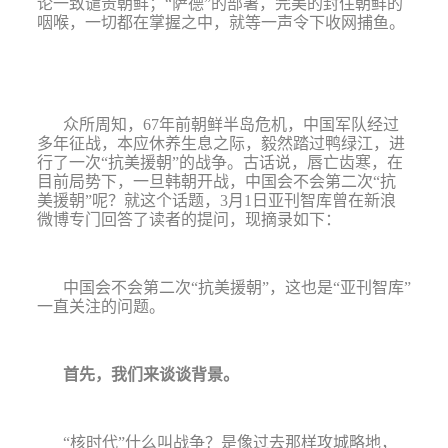
论一致谴责朝鲜；
“
萨德
”
的部署，完美的封住朝鲜的
咽喉，一切都在掌握之中，就等一声令下收网捕鱼。
众所周知，
67
年前朝鲜半岛危机，中国军队经过
多年征战，本应休养生息之际，毅然踏过鸭绿江，进
行了一次
“
抗美援朝
”
的战争。古话说，唇亡齿寒，在
目前局势下，一旦韩朝开战，中国会不会第二次
“
抗
美援朝
”
呢？就这个话题，
3
月
1
日亚刊智库曾在新浪
微博专门回答了读者的提问，现摘录如下：
中国会不会第二次
“
抗美援朝
”
，这也是
“
亚刊智库
”
一直关注的问题。
首先，我们来谈谈背景。
“
核时代
”
什么叫战争？是像过去那样攻城略地，