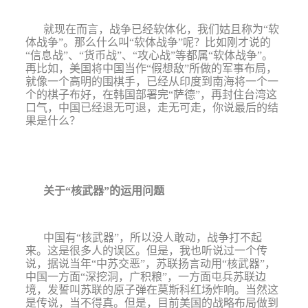
就现在而言，战争已经软体化，我们姑且称为
“
软
体战争
”
。那么什么叫
“
软体战争
”
呢？比如刚才说的
“
信息战
”
、
“
货币战
”
、
“
攻心战
”
等都属
“
软体战争
”
。
再比如，美国将中国当作
“
假想敌
”
所做的军事布局，
就像一个高明的围棋手，已经从印度到南海将一个一
个的棋子布好，在韩国部署完
“
萨德
”
，再封住台湾这
口气，中国已经退无可退，走无可走，你说最后的结
果是什么？
关于
“
核武器
”
的运用问题
中国有
“
核武器
”
，所以没人敢动，战争打不起
来。这是很多人的误区。但是，我也听说过一个传
说，据说当年
“
中苏交恶
”
，苏联扬言动用
“
核武器
”
，
中国一方面
“
深挖洞，广积粮
”
，一方面屯兵苏联边
境，发誓叫苏联的原子弹在莫斯科红场炸响。当然这
是传说，当不得真。但是，目前美国的战略布局做到