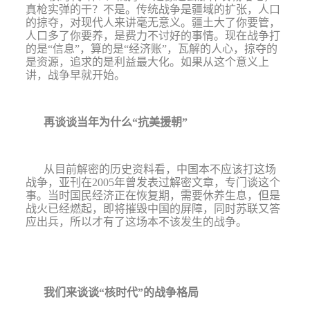
真枪实弹的干？不是。传统战争是疆域的扩张，人口
的掠夺，对现代人来讲毫无意义。疆土大了你要管，
人口多了你要养，是费力不讨好的事情。现在战争打
的是
“
信息
”
，算的是
“
经济账
”
，瓦解的人心，掠夺的
是资源，追求的是利益最大化。如果从这个意义上
讲，战争早就开始。
再谈谈当年为什么
“
抗美援朝
”
从目前解密的历史资料看，中国本不应该打这场
战争，亚刊在
2005
年曾发表过解密文章，专门谈这个
事。当时国民经济正在恢复期，需要休养生息，但是
战火已经燃起，即将摧毁中国的屏障，同时苏联又答
应出兵，所以才有了这场本不该发生的战争。
我们来谈谈
“
核时代
”
的战争格局