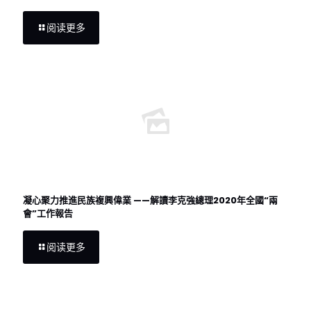
阅读更多
凝心聚力推進民族複興偉業 ——解讀李克強總理2020年全國“兩
會”工作報告
阅读更多