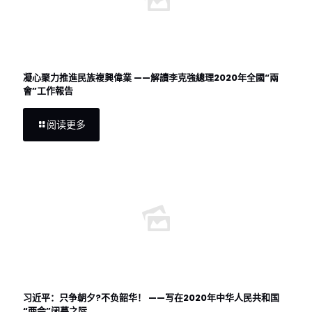
凝心聚力推進民族複興偉業 ——解讀李克強總理2020年全國“兩
會”工作報告
阅读更多
习近平：只争朝夕?不负韶华！ ——写在2020年中华人民共和国
“两会”闭幕之际