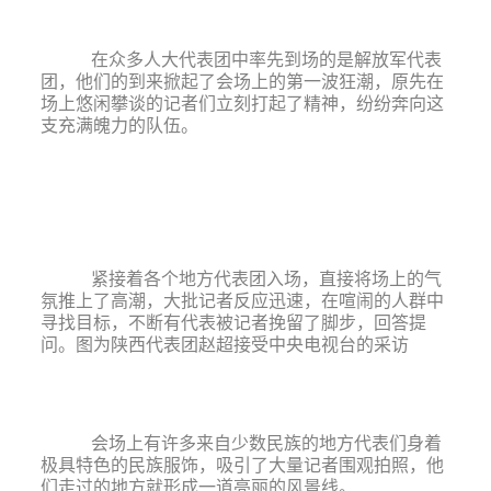
在众多人大代表团中率先到场的是解放军代表
团，他们的到来掀起了会场上的第一波狂潮，原先在
场上悠
闲攀谈的记者们立刻打起了精神，纷纷奔向这
支充满魄力的队伍。
紧接着各个地方代表团入场，直接将场上的气
氛推上了高潮，大批记者反应迅速，在喧闹的人群中
寻找目标，不断有代表被记者挽留了脚步，回答提
问。图为陕西代表团赵超接受中央电视台的采访
会场上有许多来自少数民族的地方代表们身着
极具特色的民族服饰，吸引了大量记者围观拍照，他
们走过的地方就形成一道亮丽的风景线。