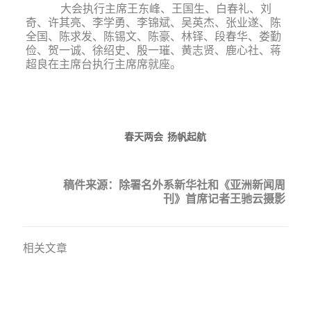
大会执行主席王东峰、王国生、白春礼、刘
奇、许其亮、李学勇、李锦斌、吴英杰、张业遂、陈
全国、陈求发、陈锡文、陈豪、林铎、段春华、娄勤
俭、贺一诚、徐绍史、殷一璀、黄志贤、鹿心社、蒋
超良在主席台执行主席席就座。
春天两会
扬帆起航
稿件来源：除署名外系新华社和《亚洲新闻周
刊》首席记者王驰云摄影
相关文章