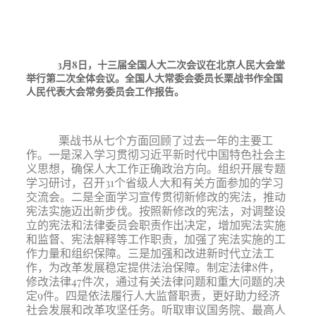
3月8日，十三届全国人大二次会议在北京人民大会堂
举行第二次全体会议。全国人大常委会委员长栗战书作全国
人民代表大会常务委员会工作报告。
栗战书从七个方面回顾了过去一年的主要工
作。一是深入学习贯彻习近平新时代中国特色社会主
义思想，确保人大工作正确政治方向。组织开展专题
学习研讨，召开
31个省级人大和有关方面参加的学习
交流会。二是全面学习宣传贯彻新修改的宪法，推动
宪法实施迈出新步伐。按照新修改的宪法，对调整设
立的宪法和法律委员会职责作出决定，增加宪法实施
和监督、宪法解释等工作职责，加强了宪法实施的工
作力量和组织保障。三是加强和改进新时代立法工
作，为改革发展稳定提供法治保障。制定法律8件，
修改法律47件次，通过有关法律问题和重大问题的决
定9件。四是依法履行人大监督职责，更好助力经济
社会发展和改革攻坚任务。听取审议国务院、最高人