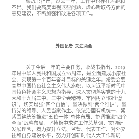
栗战书指出，过去一年，工作中也存在差距和
不足。我们要高度重视这些问题，虚心听取各方面的
意见建议，不断加强和改进各项工作。
外国记者 关注两会
关于今后一年的主要任务，栗战书指出，
2019
年是中华人民共和国成立70周年，是全面建成小康社
会、实现第一个百年奋斗目标的关键之年。常委会要
高举中国特色社会主义伟大旗帜，以习近平新时代中
国特色社会主义思想为指导，深入贯彻落实党的十九
大和十九届二中、三中全会精神，牢固树立“四个意
识”，切实增强“四个自信”，坚决做到“两个维护”，坚
持党的领导、人民当家作主、依法治国有机统一，紧
紧围绕统筹推进“五位一体”总体布局、协调推进“四个
全面”战略布局，坚持稳中求进工作总基调，贯彻新
发展理念，着力提升立法、监督、代表工作、对外交
往和自身建设水平，努力开创新时代人大工作新局