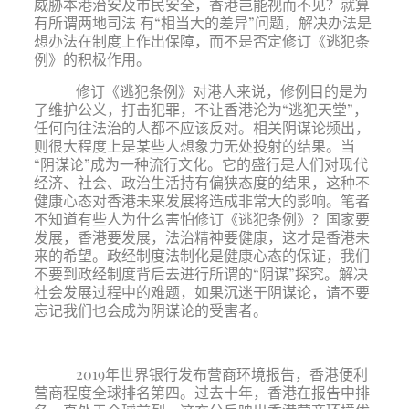
威胁本港治安及市民安全，香港岂能视而不见？就算
有所谓两地司法 有“相当大的差异”问题，解决办法是
想办法在制度上作出保障，而不是否定修订《逃犯条
例》的积极作用。
修订《逃犯条例》对港人来说，修例目的是为
了维护公义，打击犯罪，不让香港沦为“逃犯天堂”，
任何向往法治的人都不应该反对。相关阴谋论频出，
则很大程度上是某些人想象力无处投射的结果。当
“阴谋论”成为一种流行文化。它的盛行是人们对现代
经济、社会、政治生活持有偏狭态度的结果，这种不
健康心态对香港未来发展将造成非常大的影响。笔者
不知道有些人为什么害怕修订《逃犯条例》？国家要
发展，香港要发展，法治精神要健康，这才是香港未
来的希望。政经制度法制化是健康心态的保证，我们
不要到政经制度背后去进行所谓的“阴谋”探究。解决
社会发展过程中的难题，如果沉迷于阴谋论，请不要
忘记我们也会成为阴谋论的受害者。
2019年世界银行发布营商环境报告，香港便利
营商程度全球排名第四。过去十年，香港在报告中排