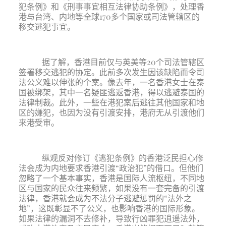
犯条例》和《刑事事宜相互法律协助条例》，处理香
港与台湾、内地等全球170多个国家或司法管辖区的
移交逃犯事宜。
据了解，香港目前仅与英美等20个司法管辖区
签署移交逃犯的协定。此前多次发生因该缺陷而令司
法公义难以伸张的个案。像去年，一名香港女士在泰
国被绑架，其中一名疑匪逃返香港，得以逃避泰国的
法律制裁。此外，一些在港犯案后逃往其他国家和地
区的嫌犯，也因为没有引渡安排，港府无从引渡他们
来港受审。
纵观反对修订《逃犯条例》的香港泛民担心修
法会成为内地要求香港引渡“政治犯”的借口。但他们
忽略了一个基本事实，香港是国际人流枢纽，不同地
区与国家的民众往来频繁，如果没有一套完备的引渡
法律，香港就会成为不法分子逃避惩罚的“法外之
地”，这既彰显不了公义，也影响香港的国际形象。
如果法律的漏洞不去修补，导致行凶罪犯逍遥法外，