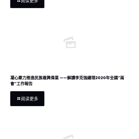
阅读更多
凝心聚力推進民族複興偉業 ——解讀李克強總理2020年全國“兩
會”工作報告
阅读更多