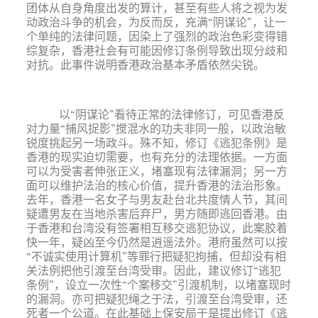
团体从自身角度出发的算计，甚至有些人将之视为发
动政治斗争的机会，为反而反，充满“阴谋论”，让一
个单纯的法律问题，因染上了强烈的政治色彩变得错
综复杂，香港社会有可能因修订条例导致出现分歧和
对抗。此事件说明香港政治基本矛盾依然尖锐。
以“阴谋论”看待正常的法律修订，可见香港反
对力量“捕风捉影”搅混水的功夫非同一般，以政治敏
锐度挑起另一场政斗。殊不知，修订《逃犯条例》是
香港的现实迫切需要，也有充分的法理依据。一方面
可以为受害者伸张正义，堵塞现有法律漏洞；另一方
面可以维护法治的核心价值，提升香港的法治形象。
去年，香港一名女子与男友赴台北共度情人节，其间
疑遭男友在当地杀害后弃尸，男方随即逃回香港。由
于香港和台湾没有签署相互移交逃犯协议，此案胶着
快一年，疑凶至今仍然是逍遥法外。港府虽然可以按
“不诚实使用计算机”等罪行把疑犯拘捕，但却没有相
关法例把他引渡至台湾受审。因此，建议修订“逃犯
条例”，设立一次性“个案移交”引渡机制，以堵塞现时
的漏洞。亦可把疑犯绳之于法，引渡至台湾受审，还
死者一个公道。在此基础上保安局于是提出修订《逃