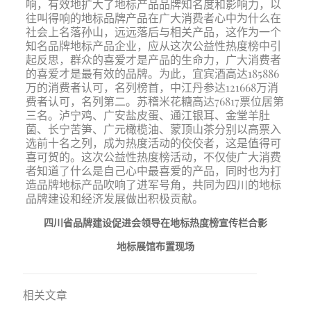
响，有效地扩大了地标产品品牌知名度和影响力，以
往叫得响的地标品牌产品在广大消费者心中为什么在
社会上名落孙山，远远落后与相关产品，这作为一个
知名品牌地标产品企业，应从这次公益性热度榜中引
起反思，群众的喜爱才是产品的生命力，广大消费者
的喜爱才是最有效的品牌。为此，宜宾酒高达185886
万的消费者认可，名列榜首，中江丹参达121668万消
费者认可，名列第二。苏稽米花糖高达76817票位居第
三名。泸宁鸡、广安盐皮蛋、通江银耳、金堂羊肚
菌、长宁苦笋、广元橄榄油、蒙顶山茶分别以高票入
选前十名之列，成为热度活动的佼佼者，这是值得可
喜可贺的。这次公益性热度榜活动，不仅使广大消费
者知道了什么是自己心中最喜爱的产品，同时也为打
造品牌地标产品吹响了进军号角，共同为四川的地标
品牌建设和经济发展做出积极贡献。
四川省品牌建设促进会领导在地标热度榜宣传栏合影
地标展馆布置现场
相关文章