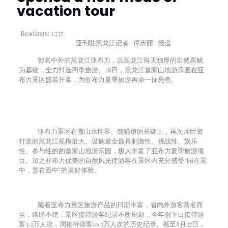
vacation tour
Readings:
1,737
亚刊驻黑龙江记者 谭庆丽 报道
弛名中外的黑龙江亚布力，以黑龙江得天独厚的自然禀赋
为基础，全力打造四季旅游。
28
日，黑龙江首家山地游乐园在亚
布力景区盛装开幕，为亚布力夏季旅游再添一抹亮色。
亚布力景区在雪山水世界、熊猫馆的基础上，再次斥巨资
打造的黑龙江规模最大、设施最全最具刺激性、挑战性、娱乐
性、参与性的的首家山地游乐园，极大丰富了亚布力夏季旅游项
目。加之亚布力优美的自然风光使游客在景区内充分感受“园在景
中，景在园中”的美好体验。
随着亚布力景区旅游产品的日渐丰富，省内外游客慕名而
至，络绎不绝，景区接待游客纪录不断刷新，今年创下日接待游
客3.2万人次，周接待游客10.5万人次的历史纪录。截至8月27日，