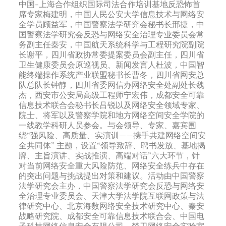
中国-上海合作组织国际司法合作培训基地反恐怖首
席专家梅建明，中国人民公安大学信息技术与网络安
全学员顾益军，中国警察法学研究会秘书长邢捷，中
国警察法学研究会反恐与网络安全治理专业委员会常
务副主任秦安，中国航天系统科学与工程研究院副院
长谢平，四川省政协常委提案委员会副主任，四川省
卫生健康委员会原巡视员、新闻发言人杜波，中国智
能终端操作系统产业联盟秘书长曹冬，四川省网安总
队总队长钟静，四川省委网信办网络安全处副处长魏
杰，西安市公安局高级工程师宁宏伟，成都安全可靠
信息技术联合会秘书长吕锐以及网络安全领域专家、
院士、将军以及警察学院和地方网络空间安全学院的
一线教学科研人员参会。与会领导、专家、嘉宾围
绕“强风险、高质量、实演训——携手共建网络空间安
全共同体” 主题，设置“领导致辞、聘书发放、基地揭
牌、主旨演讲、实战推演、高端对话”六大环节，针
对当前网络安全重大风险防范、网络安全练兵中存在
的突出问题与挑战提出对策和建议。活动由中国警察
法学研究会主办，中国警察法学研究会反恐与网络安
全治理专业委员会、天津大学法学院互联网政策与法
律研究中心、北京海数网络安全技术研究中心、秦安
战略研究院、成都安全可靠信息技术联合会、中国电
子科技网络信息安全有限公司、禁卫网络安全实验室