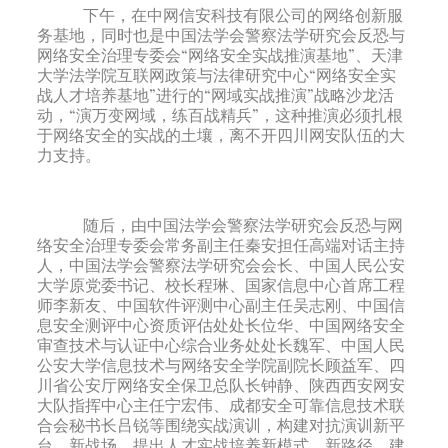
下午，在中网信安科技有限公司的网络创新服
务基地，同时也是中国法学会警察法学研究会反恐与
网络安全治理专委会“网络安全实战推演基地”、天津
大学法学院互联网政策与法律研究中心“网络安全实
战人才培养基地”进行的“网域实战推演”战略沙龙活
动，“演万变网域，练百战精兵”，这种推演必须扎根
于网络安全的实战的土壤，离不开四川网安队伍的大
力支持。
随后，由中国法学会警察法学研究会反恐与网
络安全治理专委会常务副主任秦安担任高端对话主持
人，中国法学会警察法学研究会会长、中国人民公安
大学原党委书记、校长程琳、国家信息中心首席工程
师李新友、中国软件评测中心副主任吴志刚、中国信
息安全测评中心资质评估处处长位华、中国网络安全
审查技术与认证中心综合业务处处长魏军、中国人民
公安大学信息技术与网络安全学院副院长顾益军、四
川省公安厅网络安全保卫总队长钟静、陕西西安网安
大队指挥中心主任宁宏伟、成都安全可靠信息技术联
合会秘书长吕锐等围绕实战演训，构建对抗演训新平
台、新战场，提出人才实战培养新模式、新路径，建