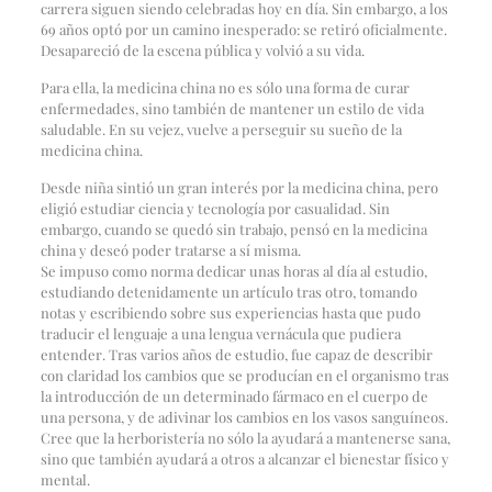
carrera siguen siendo celebradas hoy en día. Sin embargo, a los
69 años optó por un camino inesperado: se retiró oficialmente.
Desapareció de la escena pública y volvió a su vida.
Para ella, la medicina china no es sólo una forma de curar
enfermedades, sino también de mantener un estilo de vida
saludable. En su vejez, vuelve a perseguir su sueño de la
medicina china.
Desde niña sintió un gran interés por la medicina china, pero
eligió estudiar ciencia y tecnología por casualidad. Sin
embargo, cuando se quedó sin trabajo, pensó en la medicina
china y deseó poder tratarse a sí misma.
Se impuso como norma dedicar unas horas al día al estudio,
estudiando detenidamente un artículo tras otro, tomando
notas y escribiendo sobre sus experiencias hasta que pudo
traducir el lenguaje a una lengua vernácula que pudiera
entender. Tras varios años de estudio, fue capaz de describir
con claridad los cambios que se producían en el organismo tras
la introducción de un determinado fármaco en el cuerpo de
una persona, y de adivinar los cambios en los vasos sanguíneos.
Cree que la herboristería no sólo la ayudará a mantenerse sana,
sino que también ayudará a otros a alcanzar el bienestar físico y
mental.