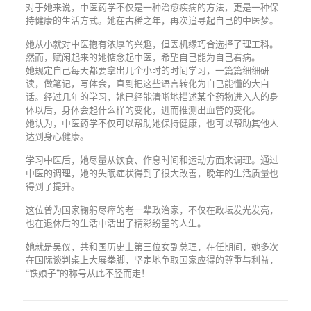
对于她来说，中医药学不仅是一种治愈疾病的方法，更是一种保
持健康的生活方式。她在古稀之年，再次追寻起自己的中医梦。
她从小就对中医抱有浓厚的兴趣，但因机缘巧合选择了理工科。
然而，赋闲起来的她惦念起中医，希望自己能为自己看病。
她规定自己每天都要拿出几个小时的时间学习，一篇篇细细研
读，做笔记，写体会，直到把这些语言转化为自己能懂的大白
话。经过几年的学习，她已经能清晰地描述某个药物进入人的身
体以后，身体会起什么样的变化，进而推测出血管的变化。
她认为，中医药学不仅可以帮助她保持健康，也可以帮助其他人
达到身心健康。
学习中医后，她尽量从饮食、作息时间和运动方面来调理。通过
中医的调理，她的失眠症状得到了很大改善，晚年的生活质量也
得到了提升。
这位曾为国家鞠躬尽瘁的老一辈政治家，不仅在政坛发光发亮，
也在退休后的生活中活出了精彩纷呈的人生。
她就是吴仪，共和国历史上第三位女副总理，在任期间，她多次
在国际谈判桌上大展拳脚，坚定地争取国家应得的尊重与利益，
“铁娘子”的称号从此不胫而走！