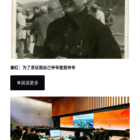
秦红：为了求证我自己爷爷是我爷爷
阅读更多