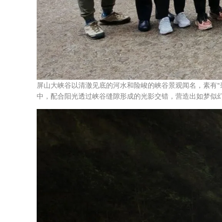
屏山大峡谷以清澈见底的河水和险峻的峡谷景观闻名，素有“
中，配合阳光透过峡谷缝隙形成的光影交错，营造出如梦似