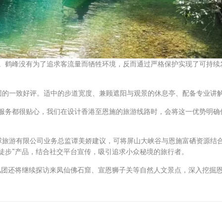
本。鹤峰没有为了追求客流量而牺牲环境，反而通过严格保护实现了可持续
团的一致好评。适中的步道宽度、兼顾遮阳与观景的休息亭、配备专业讲
服务都很贴心，我们在设计香港至恩施的旅游线路时，会将这一优势明确
旅游有限公司业务总监谭美娇建议，可将屏山大峡谷与恩施富硒资源结合
徒步”产品，结合社交平台宣传，吸引追求小众秘境的旅行者。
风团还将继续探访来凤仙佛石窟、宣恩狮子关等自然人文景点，深入挖掘