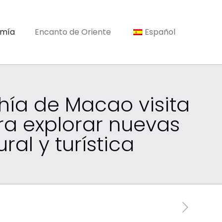
omía
Encanto de Oriente
Español
hía de Macao visita
ra explorar nuevas
al y turística