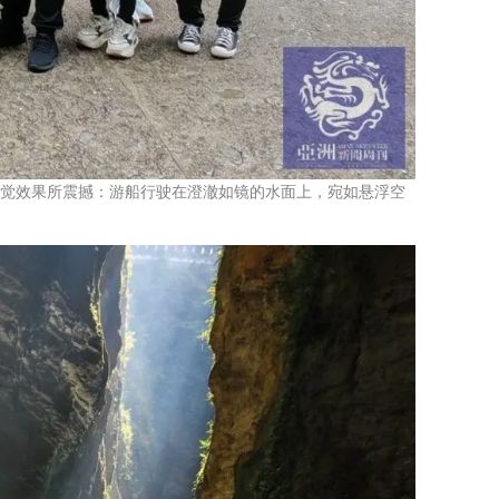
视觉效果所震撼：游船行驶在澄澈如镜的水面上，宛如悬浮空