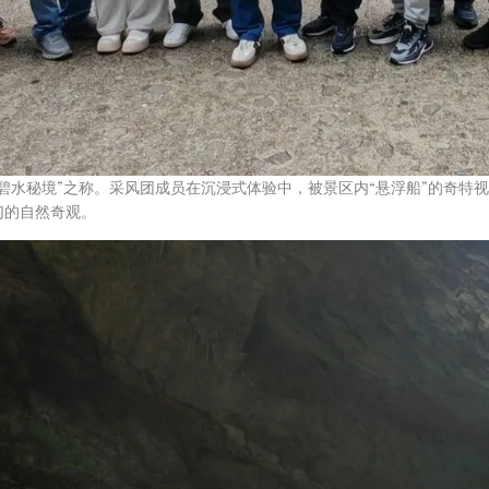
碧水秘境”之称。采风团成员在沉浸式体验中，被景区内“悬浮船”的奇特
幻的自然奇观。