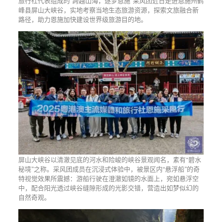
旅行社代表组成的“跨越山海，逐梦恩施”采风团近日走进恩施州鹤
峰县屏山大峡谷，实地考察当地生态旅游资源，探索文旅融合新
路径，助力恩施加快建设世界级旅游目的地。
屏山大峡谷以清澈见底的河水和险峻的峡谷景观闻名，素有“碧水
秘境”之称。采风团成员在沉浸式体验中，被景区内“悬浮船”的奇
特视觉效果所震撼：游船行驶在澄澈如镜的水面上，宛如悬浮空
中，配合阳光透过峡谷缝隙形成的光影交错，营造出如梦似幻的
自然奇观。