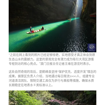
“之前在网上看到的照片已经足够惊艳，实地感受才真正体会到原
生态山水的震撼力。这里的景观完全有潜力成为吸引大湾区游客
专程到访的核心亮点。”澳门日报主任记者王维在游览时表示。
这处自然奇观的背后，是鹤峰县坚持“保护优先、适度开发”理念的
成果。据景区负责人介绍，当地通过每日限流5000人、组建专业
河道清洁团队、限制交通工具仅为步行与乘船等措施，确保水质
长期稳定在地表水Ⅱ类标准以上。