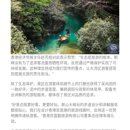
香港经济导报主任赵芃程对此表示赞赏：“生态是旅游的根本。鹤
峰没有为了追求客流量而牺牲环境，反而通过严格保护实现了可
持续发展。这种理念将成为我们宣传的重点，让大湾区游客感受
到恩施文旅的责任担当。”
除了生态保护，景区在游客体验细节上的打磨也获得了采风团的
一致好评。适中的步道宽度、兼顾遮阳与观景的休息亭、配备专
业讲解员的游船服务，都体现了景区对品质的追求。
“好景点既要好看，更要好玩。屏山大峡谷的步道设计和讲解服务
都很贴心，我们在设计香港至恩施的旅游线路时，会将这一优势
明确传递给游客。”香港百富勤旅游有限公司董事总经理朱瑞元
说。