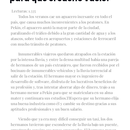
Lecturas:
1.335
Todos los veranos cae un aguacero incesante en todo el
país, que causa muchos inconvenientes a los peatones. En
Pekín, el aguacero azotó la mayor parte de la ciudad,
paralizando el tráfico debido a la gran cantidad de agua y a los
atascos, sobre todo en aeropuertos y estaciones de ferrocarril
con mucho tránsito de peatones.
Innumerables viajeros quedaron atrapados en la estación
por la intensa lluvia, y entre la densa multitud había una pareja
de hermanos de un país extranjero, que fueron recibidos por el
bocinazo de innumerables vehículos y la lluvia torrencial al
salir de la estación. El hermano mayor es ingeniero de
desarrollo de software, disfruta de los lucrativos beneficios de
su profesión y, tras intentar ahorrar algo de dinero, trajo a su
hermano menor a Pekín para que se matriculara en su alma
mater y continuara sus estudios.
TI
Espera que su hermano elija
una buena industria como él y cambie su destino gracias a sus
aptitudes profesionales y un buen salario.
Viendo que ya era muy difícil conseguir un taxi, los dos
hermanos tuvieron que esconderse de la lluvia bajo un puente,
arrastrando consigo sus ropas empapadas. El hermano mayor