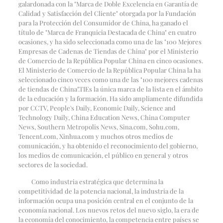
galardonada con la "Marca de Doble Excelencia en Garantía de
Calidad y Satisfacción del Cliente" otorgada por la Fundación
para la Protección del Consumidor de China, ha ganado el
título de "Marca de Franquicia Destacada de China" en cuatro
ocasiones, y ha sido seleccionada como una de las "100 Mejores
Empresas de Cadenas de Tiendas de China" por el Ministerio
de Comercio de la República Popular China en cinco ocasiones.
El Ministerio de Comercio de la República Popular China la ha
seleccionado cinco veces como una de las "100 mejores cadenas
de tiendas de China".
TI
Es la única marca de la lista en el ámbito
de la educación y la formación. Ha sido ampliamente difundida
por CCTV, People's Daily, Economic Daily, Science and
Technology Daily, China Education News, China Computer
News, Southern Metropolis News, Sina.com, Sohu.com,
Tencent.com, Xinhua.com y muchos otros medios de
comunicación, y ha obtenido el reconocimiento del gobierno,
los medios de comunicación, el público en general y otros
sectores de la sociedad.
Como industria estratégica que determina la
competitividad de la potencia nacional, la industria de la
información ocupa una posición central en el conjunto de la
economía nacional. Los nuevos retos del nuevo siglo, la era de
la economía del conocimiento, la competencia entre países se