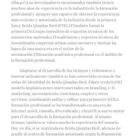
ellas
40%
Los investigadores mencionados también tienen
muchos años de experiencia en la industria de la formación
profesional y siempre son capaces de obtener la experiencia
más reciente y autorizada de la industria desde la primera
línea. Beida Qingdao Bird
APTECH
También formó la
primera
TAG
Grupo consultivo de expertos técnicos de los
ministerios nacionales,
TI
Académicos y expertos técnicos de
renombradas empresas actúan como asesores y sientan las
bases de una nueva era en el sector de la
automoción.
TI
Situación académica profesional en el ámbito de
la formación profesional.
Adaptarse al desarrollo de los tiempos y reformarse e
innovar activamente también se han convertido en una de las
señas de identidad de Beida Qingdao Bird. Pájaro verde
O2O
El
modelo implanta genes interconectados en branding, I+D,
marketing, asesoramiento, enseñanza, empleo y otros
servicios, combinando online y offline para promover la
TI
La
formación profesional se ha transformado en una era de
Internet móvil, cómoda, diversificada y eficaz
TI
Un nuevo motor
para el desarrollo de la formación profesional. Al mismo
tiempo, también se valora mucho la experiencia del usuario.
Hoy en día, si se matricula en Beida Qingdao Bird, además de
acudir al centro de formación autorizado según la disposición