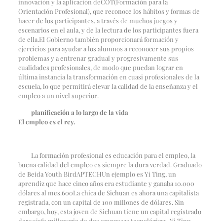
innovación y la aplicación de
COT
(Formación para la
Orientación Profesional), que reconoce los hábitos y formas de
hacer de los participantes, a través de muchos juegos y
escenarios en el aula, y de la lectura de los participantes fuera
de ella.
El Gobierno también proporcionará formación y
ejercicios para ayudar a los alumnos a reconocer sus propios
problemas y a entrenar gradual y progresivamente sus
cualidades profesionales, de modo que puedan lograr en
última instancia la transformación en cuasi profesionales de la
escuela, lo que permitirá elevar la calidad de la enseñanza y el
empleo a un nivel superior.
planificación a lo largo de la vida
El empleo es el rey.
La formación profesional es educación para el empleo, la
buena calidad del empleo es siempre la dura verdad. Graduado
de Beida Youth Bird
APTECH
Un ejemplo es Yi Ting, un
aprendiz que hace cinco años era estudiante y ganaba 10.000
dólares al mes.
600
La chica de Sichuan es ahora una capitalista
registrada, con un capital de 100 millones de dólares. Sin
embargo, hoy, esta joven de Sichuan tiene un capital registrado
de
500
jefe millonario de dos empresas tecnológicas. Yi Ting