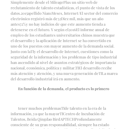
Simplemente desde el MileagePlus un sitio web de
reclutamiento de talento estadísticas, el punto de vista de los
datos.
2015
apellido Nian
1
Meses, Internet
/
El sector del comercio
electrónico registró más de
32
Diez mil, más que un año
antes
72%
y no hay indicios de que este aumento tienda a
detenerse en el futuro. Y según el
2016
El informe anual de
empleo de los estudiantes universitarios chinos muestra que
el desarrollo y la aplicación de Internet se ha convertido en
uno de los puestos con mayor aumento de la demanda social.
Junto con la
TI
y el desarrollo de Internet, cuestiones como la
seguridad de la información y los problemas de tipo industrial
han ascendido al nivel de asuntos estratégicos de importancia
nacional, económica, política y militar.
TI
El desarrollo recibe
más atención y atención, y una nueva generación de
TI
La marea
del desarrollo industrial irá en aumento.
En función de la demanda, el producto es lo primero
tener muchos problemas
TI
de talento en la era de la
información, ya que la mayor
TI
Centro de Incubación de
Talentos, Beida Qingdao Bird
APTECH
Profundamente
consciente de su gran responsabilidad, siempre ha estado