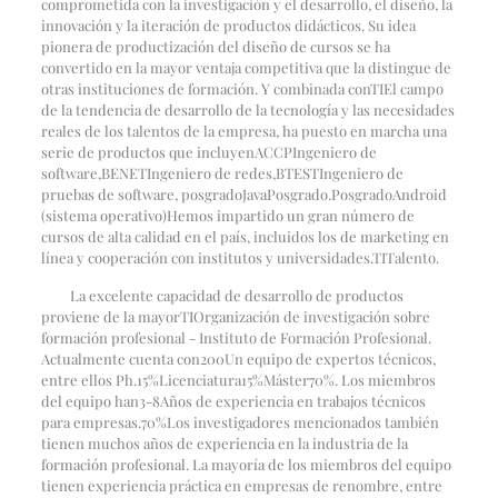
comprometida con la investigación y el desarrollo, el diseño, la
innovación y la iteración de productos didácticos. Su idea
pionera de productización del diseño de cursos se ha
convertido en la mayor ventaja competitiva que la distingue de
otras instituciones de formación. Y combinada con
TI
El campo
de la tendencia de desarrollo de la tecnología y las necesidades
reales de los talentos de la empresa, ha puesto en marcha una
serie de productos que incluyen
ACCP
Ingeniero de
software,
BENET
Ingeniero de redes,
BTEST
Ingeniero de
pruebas de software, posgrado
Java
Posgrado
.
Posgrado
Android
(sistema operativo)
Hemos impartido un gran número de
cursos de alta calidad en el país, incluidos los de marketing en
línea y cooperación con institutos y universidades.
TI
Talento.
La excelente capacidad de desarrollo de productos
proviene de la mayor
TI
Organización de investigación sobre
formación profesional - Instituto de Formación Profesional.
Actualmente cuenta con
200
Un equipo de expertos técnicos,
entre ellos Ph.
15%
Licenciatura
15%
Máster
70%
. Los miembros
del equipo han
3-8
Años de experiencia en trabajos técnicos
para empresas.
70%
Los investigadores mencionados también
tienen muchos años de experiencia en la industria de la
formación profesional. La mayoría de los miembros del equipo
tienen experiencia práctica en empresas de renombre, entre