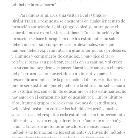
calidad de la enseñanza?
Para dudas similares, una visita a Beida Qingdao
Bird
APTECH
La respuesta se encuentra en cualquier centro de
formación autorizado. Beida Qingdao Bird siempre pone el
amor del maestro en la vida cotidiana.
TI
En la educación y la
formación se hace hincapié en que los estudiantes no sólo
deben mejorar sus competencias profesionales, sino que
también deben experimentar un gran amor por sus profesores
y alumnos y compañeros de estudios. Como dice el viejo
refrán: si besas a tu profesor, creerás en su camino, y si crees
en su camino, seguirás sus pasos. Maestro de amor en el norte
del pájaro azul se ha convertido en un incentivo para el
desarrollo armonioso de la personalidad de los estudiantes no
puede ser sustituido por el poder de la educación, sólo aman a
los estudiantes, con el fin de educar mejor a los estudiantes, no
hay amor en el corazón, no hay educación real. En los últimos
años, frente a grupos cada vez más jóvenes de estudiantes,
Beida Bird insiste en cultivar las habilidades profesionales
sobre la base del respeto a cada estudiante con temperamento
diferente, y crea un equipo docente con "amor de maestro" y
"alma" a través de métodos innovadores de enseñanza y
métodos de formación de los estudiantes. A través de métodos
de enseñanza innovadores y métodos de formación de