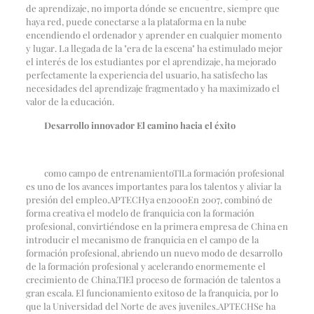
de aprendizaje, no importa dónde se encuentre, siempre que
haya red, puede conectarse a la plataforma en la nube
encendiendo el ordenador y aprender en cualquier momento
y lugar. La llegada de la "era de la escena" ha estimulado mejor
el interés de los estudiantes por el aprendizaje, ha mejorado
perfectamente la experiencia del usuario, ha satisfecho las
necesidades del aprendizaje fragmentado y ha maximizado el
valor de la educación.
Desarrollo innovador El camino hacia el éxito
como campo de entrenamiento
TI
La formación profesional
es uno de los avances importantes para los talentos y aliviar la
presión del empleo.
APTECH
ya en
2000
En 2007, combinó de
forma creativa el modelo de franquicia con la formación
profesional, convirtiéndose en la primera empresa de China en
introducir el mecanismo de franquicia en el campo de la
formación profesional, abriendo un nuevo modo de desarrollo
de la formación profesional y acelerando enormemente el
crecimiento de China.
TI
El proceso de formación de talentos a
gran escala. El funcionamiento exitoso de la franquicia, por lo
que la Universidad del Norte de aves juveniles.
APTECH
Se ha