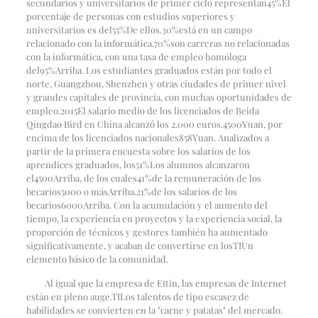
secundarios y universitarios de primer ciclo representan
45%
El
porcentaje de personas con estudios superiores y
universitarios es del
55%
De ellos.
30%
está en un campo
relacionado con la informática.
70%
son carreras no relacionadas
con la informática, con una tasa de empleo homóloga
del
95%
Arriba. Los estudiantes graduados están por todo el
norte, Guangzhou, Shenzhen y otras ciudades de primer nivel
y grandes capitales de provincia, con muchas oportunidades de
empleo.
2015
El salario medio de los licenciados de Beida
Qingdao Bird en China alcanzó los 2.000 euros.
4500
Yuan, por
encima de los licenciados nacionales
858
Yuan. Analizados a
partir de la primera encuesta sobre los salarios de los
aprendices graduados, los
51%
Los alumnos alcanzaron
el
4500
Arriba, de los cuales
41%
de la remuneración de los
becarios
5000 o más
Arriba.
21%
de los salarios de los
becarios
6000
Arriba. Con la acumulación y el aumento del
tiempo, la experiencia en proyectos y la experiencia social, la
proporción de técnicos y gestores también ha aumentado
significativamente, y acaban de convertirse en los
TI
Un
elemento básico de la comunidad.
Al igual que la empresa de Ettin, las empresas de Internet
están en pleno auge.
TI
Los talentos de tipo escasez de
habilidades se convierten en la "carne y patatas" del mercado.