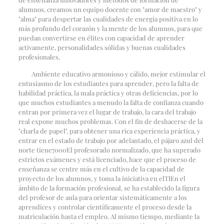
alumnos, creamos un equipo docente con "amor de maestro" y
"alma" para despertar las cualidades de energía positiva en lo
más profundo del corazón y la mente de los alumnos, para que
puedan convertirse en élites con capacidad de aprender
activamente, personalidades sólidas y buenas cualidades
profesionales.
Ambiente educativo armonioso y cálido, mejor estimular el
entusiasmo de los estudiantes para aprender, pero la falta de
habilidad práctica, la mala práctica y otras deficiencias, por lo
que muchos estudiantes a menudo la falta de confianza cuando
entran por primera vez el lugar de trabajo, la cara del trabajo
real expone muchos problemas. Con el fin de deshacerse de la
"charla de papel", para obtener una rica experiencia práctica, y
entrar en el estado de trabajo por adelantado, el pájaro azul del
norte tiene
7000
El profesorado normalizado, que ha superado
estrictos exámenes y está licenciado, hace que el proceso de
enseñanza se centre más en el cultivo de la capacidad de
proyecto de los alumnos, y toma la iniciativa en el
TI
En el
ámbito de la formación profesional, se ha establecido la figura
del profesor de aula para orientar sistemáticamente a los
aprendices y controlar científicamente el proceso desde la
matriculación hasta el empleo. Al mismo tiempo, mediante la