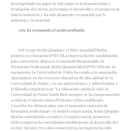
desempeñado un papel de liderazgo en la demostración e
irradiación del efecto, acelerando el desarrollo y el progreso de
toda la industria, y ha sido altamente reconocido por la
industria y la sociedad.
17
Se ha reconocido el arado profundo.
Del Grupo Beida Qingdao y el líder mundial
TI
India,
pionera en educación
APTECH
La empresa fuerte combinación,
para convertirse ahora en el nacional
TI
Responsable de
Formación Profesional, Beida Qingdao Bird
APTECH
Desde su
nacimiento, la Universidad de Pekín ha estado a la vanguardia.
Apoyándose en los recursos educativos de alta calidad de la
Universidad de Pekín y en sus antecedentes, y adhiriéndose a
la filosofía corporativa de "La educación cambia la vida", la
Universidad de Pekín Youth Bird siempre se ha comprometido
a cultivar el talento chino.
TI
Talento crítico cualificado.
Cruz
17
En los últimos años, con el innovador concepto de
formación profesional y el modelo empresarial, Beida Qingdao
Bird ha contribuido a resolver el empleo social, promover
la
TI
La empresa ha contribuido notablemente al desarrollo del
sector. Durante tres años consecutivos, la empresa ha sido