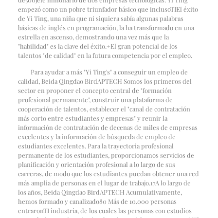
empezó como un pobre triunfador básico que incluso
TI
El éxito
de Yi Ting, una niña que ni siquiera sabía algunas palabras
básicas de inglés en programación, la ha transformado en una
estrella en ascenso, demostrando una vez más que la
"habilidad" es la clave del éxito.
+
El gran potencial de los
talentos "de calidad" en la futura competencia por el empleo.
Para ayudar a más "Yi Ting's" a conseguir un empleo de
calidad, Beida Qingdao Bird
APTECH
Somos los primeros del
sector en proponer el concepto central de "formación
profesional permanente", construir una plataforma de
cooperación de talentos, establecer el "canal de contratación
más corto entre estudiantes y empresas" y reunir la
información de contratación de decenas de miles de empresas
excelentes y la información de búsqueda de empleo de
estudiantes excelentes. Para la trayectoria profesional
permanente de los estudiantes, proporcionamos servicios de
planificación y orientación profesional a lo largo de sus
carreras, de modo que los estudiantes puedan obtener una red
más amplia de personas en el lugar de trabajo.
17
A lo largo de
los años, Beida Qingdao Bird
APTECH
Acumulativamente,
hemos formado y canalizado
80
Más de 10.000 personas
entraron
TI
industria, de los cuales las personas con estudios