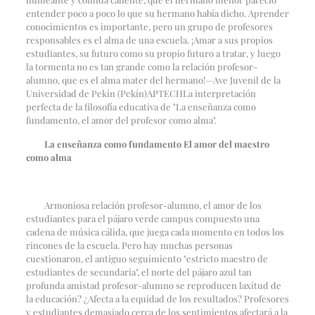
entender poco a poco lo que su hermano había dicho. Aprender
conocimientos es importante, pero un grupo de profesores
responsables es el alma de una escuela. ¡Amar a sus propios
estudiantes, su futuro como su propio futuro a tratar, y luego
la tormenta no es tan grande como la relación profesor-
alumno, que es el alma mater del hermano!
—
Ave Juvenil de la
Universidad de Pekín (Pekín)
APTECH
La interpretación
perfecta de la filosofía educativa de "La enseñanza como
fundamento, el amor del profesor como alma".
La enseñanza como fundamento El amor del maestro
como alma
Armoniosa relación profesor-alumno, el amor de los
estudiantes para el pájaro verde campus compuesto una
cadena de música cálida, que juega cada momento en todos los
rincones de la escuela. Pero hay muchas personas
cuestionaron, el antiguo seguimiento "estricto maestro de
estudiantes de secundaria", el norte del pájaro azul tan
profunda amistad profesor-alumno se reproducen laxitud de
la educación? ¿Afecta a la equidad de los resultados? Profesores
y estudiantes demasiado cerca de los sentimientos afectará a la