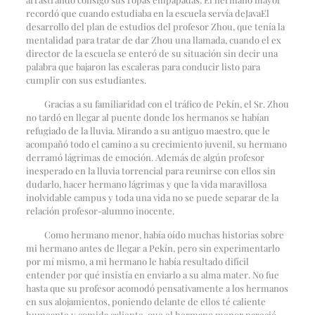
recordó que cuando estudiaba en la escuela servía de
Java
El
desarrollo del plan de estudios del profesor Zhou, que tenía la
mentalidad para tratar de dar Zhou una llamada, cuando el ex
director de la escuela se enteró de su situación sin decir una
palabra que bajaron las escaleras para conducir listo para
cumplir con sus estudiantes.
Gracias a su familiaridad con el tráfico de Pekín, el Sr. Zhou
no tardó en llegar al puente donde los hermanos se habían
refugiado de la lluvia. Mirando a su antiguo maestro, que le
acompañó todo el camino a su crecimiento juvenil, su hermano
derramó lágrimas de emoción. Además de algún profesor
inesperado en la lluvia torrencial para reunirse con ellos sin
dudarlo, hacer hermano lágrimas y que la vida maravillosa
inolvidable campus y toda una vida no se puede separar de la
relación profesor-alumno inocente.
Como hermano menor, había oído muchas historias sobre
mi hermano antes de llegar a Pekín, pero sin experimentarlo
por mí mismo, a mi hermano le había resultado difícil
entender por qué insistía en enviarlo a su alma mater. No fue
hasta que su profesor acomodó pensativamente a los hermanos
en sus alojamientos, poniendo delante de ellos té caliente
humeante y comida caliente, que el hermano menor pareció