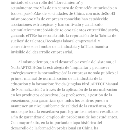
iniciado el desarrollo del "florecimiento", y
actualmente.
200
Más de un centro de formación autorizado en
todo el país
60
Más de 30 ciudades de China, con más de
800
El
mismo
10000
Más de empresas conocidas han establecido
asociaciones estratégicas, y han cultivado y canalizado
acumulativamente
80
Más de 10.000 talentos entran
TI
industria,
ganando el
TI
Se ha reconstruido la reputación de la "fábrica de
sueños" de talentos.
TI
ecología laboral empresarial, y
convertirse en el motor de la industria y la
TI
La dinámica
invisible del desarrollo empresarial.
Al mismo tiempo, en el desarrollo a escala del sistema, el
Norte
APTECH
Con la estrategia de "implantar y promover
enérgicamente la normalización", la empresa no sólo publicó el
primer manual de normalización de la industria de la
educación y la formación: "Beida Qingdao Bird".
APTECH
Manual
de Normalización", a través de la aplicación de la normalización
en los productos educativos, los profesores, la gestión de la
enseñanza, para garantizar que todos los centros pueden
mantener un nivel uniforme de calidad de la enseñanza, de
modo que toda la enseñanza para lograr los mejores resultados,
a fin de garantizar el empleo sin problemas de los estudiantes.
Con mayor éxito, en la importante etapa histórica del
desarrollo de la formación profesional en China, ha