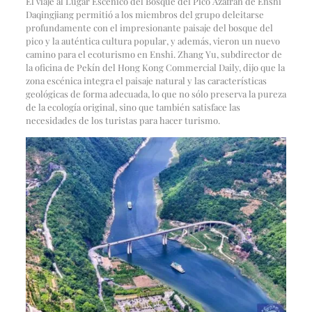
El viaje al Lugar Escénico del Bosque del Pico Azafrán de Enshi
Daqingjiang permitió a los miembros del grupo deleitarse
profundamente con el impresionante paisaje del bosque del
pico y la auténtica cultura popular, y además, vieron un nuevo
camino para el ecoturismo en Enshi. Zhang Yu, subdirector de
la oficina de Pekín del Hong Kong Commercial Daily, dijo que la
zona escénica integra el paisaje natural y las características
geológicas de forma adecuada, lo que no sólo preserva la pureza
de la ecología original, sino que también satisface las
necesidades de los turistas para hacer turismo.