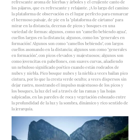
refrescante aroma de hierbas y árboles y el crujiente canto de
los pájaros, que es refrescante y relajante. ¡A lo largo del camino
la plataforma de observación es el lugar perfecto para enmarcar
el hermoso paisaje, de pie en la "plataforma de cártamo" para
mirar en la distancia, decenas de picos y bosques en una
variedad de formas: algunos, como un "camello bebiendo agua",
cuellos largos en la distancia; algunos, como los "generales en
formación! Algunos son como "camellos bebiendo", con largos
cuellos asomando en la distancia; algunos son como "generales
en formación", con picos elevados y majestuosos; algunos son
como jovencitas en pabellones, con suaves curvas, añadiendo
un nebuloso significado poético cuando están rodeados de
nubes y niebla. Pico bosque nubes y la niebla a veces bailan pico
cintura, por lo que la cresta verde oculto; a veces dispersos sin
dejar rastro, mostrando el impulso majestuoso de los picos y
los bosques, la luz del sol a través de las ramas y las hojas
salpicadas, en las paredes de roca y vegetación esbozado entre
la profundidad de la luz y la sombra, dinámico y rico sentido de
la jerarquía.