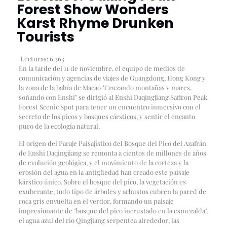
Forest Show Wonders
Karst Rhyme Drunken
Tourists
Lecturas:
6.363
En la tarde del 11 de noviembre, el equipo de medios de
comunicación y agencias de viajes de Guangdong, Hong Kong y
la zona de la bahía de Macao "Cruzando montañas y mares,
soñando con Enshi" se dirigió al Enshi Daqingjiang Saffron Peak
Forest Scenic Spot para tener un encuentro inmersivo con el
secreto de los picos y bosques cársticos, y sentir el encanto
puro de la ecología natural.
El origen del Paraje Paisajístico del Bosque del Pico del Azafrán
de Enshi Daqingjiang se remonta a cientos de millones de años
de evolución geológica, y el movimiento de la corteza y la
erosión del agua en la antigüedad han creado este paisaje
kárstico único. Sobre el bosque del pico, la vegetación es
exuberante, todo tipo de árboles y arbustos cubren la pared de
roca gris envuelta en el verdor, formando un paisaje
impresionante de "bosque del pico incrustado en la esmeralda",
el agua azul del río Qingjiang serpentea alrededor, las