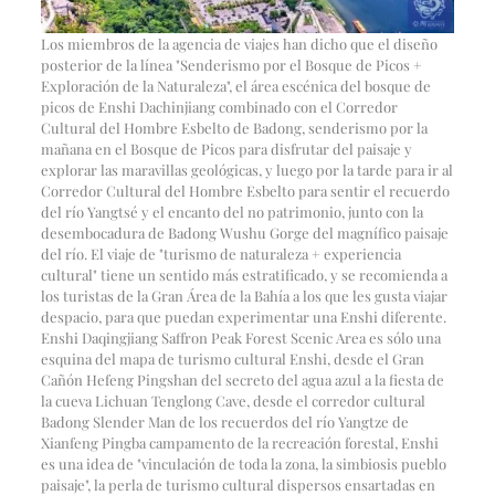
Los miembros de la agencia de viajes han dicho que el diseño
posterior de la línea "Senderismo por el Bosque de Picos +
Exploración de la Naturaleza", el área escénica del bosque de
picos de Enshi Dachinjiang combinado con el Corredor
Cultural del Hombre Esbelto de Badong, senderismo por la
mañana en el Bosque de Picos para disfrutar del paisaje y
explorar las maravillas geológicas, y luego por la tarde para ir al
Corredor Cultural del Hombre Esbelto para sentir el recuerdo
del río Yangtsé y el encanto del no patrimonio, junto con la
desembocadura de Badong Wushu Gorge del magnífico paisaje
del río. El viaje de "turismo de naturaleza + experiencia
cultural" tiene un sentido más estratificado, y se recomienda a
los turistas de la Gran Área de la Bahía a los que les gusta viajar
despacio, para que puedan experimentar una Enshi diferente.
Enshi Daqingjiang Saffron Peak Forest Scenic Area es sólo una
esquina del mapa de turismo cultural Enshi, desde el Gran
Cañón Hefeng Pingshan del secreto del agua azul a la fiesta de
la cueva Lichuan Tenglong Cave, desde el corredor cultural
Badong Slender Man de los recuerdos del río Yangtze de
Xianfeng Pingba campamento de la recreación forestal, Enshi
es una idea de "vinculación de toda la zona, la simbiosis pueblo
paisaje", la perla de turismo cultural dispersos ensartadas en