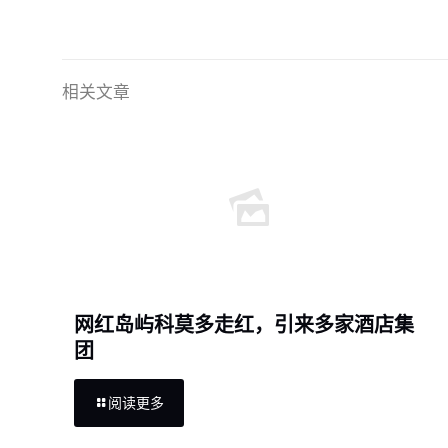
相关文章
网红岛屿科莫多走红，引来多家酒店集
团
阅读更多