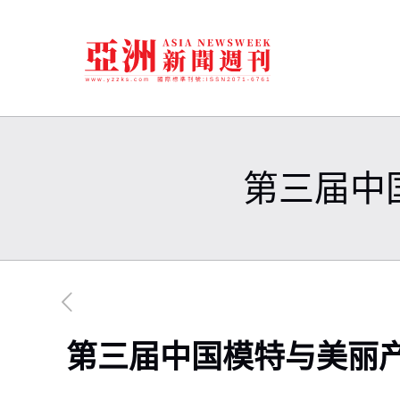
第三届中
第三届中国模特与美丽