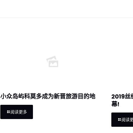
小众岛屿科莫多成为新晋旅游目的地
2019
幕!
阅读更多
阅读