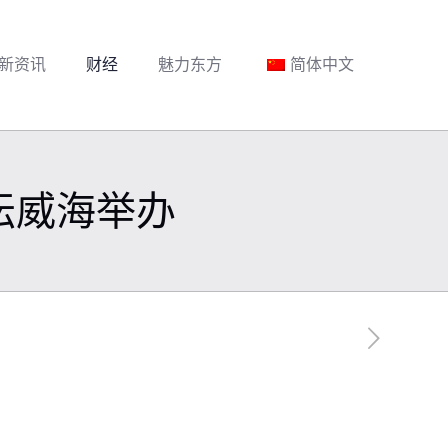
新资讯
财经
魅力东方
简体中文
坛威海举办