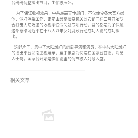
台纷纷调整播出节目，生怕被压死。
为了保证收视效果，中共最高宣传部门，不仅命令各大官方媒
体，做好渲染工作，更是由最高检察机关公安部门在三月开始联
合打击大陆泛滥的收视率造假问题专项行动，目的都是为了保证
这部总结习近平在十八大以来反对腐败行动成功大剧的成功播
出。
这部片子，集中了大陆最好的编剧导演和演员，在中共大陆最好
的播出平台湖南卫视展示，至于该剧为何没在国家台首播，消息
人士说，国家台开始是惧怕剧里的情节被人对号入座。
相关文章