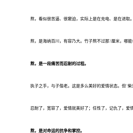
熬，看似很苦逼、很窘迫，实际上是在充电、是在进取
熬，是海纳百川，有容乃大。竹子熬不过那
厘米，哪能
3
熬，是一段痛苦而忍耐的过程。
执子之手，与子偕老。这是多么美好的爱情状态。但
柴
“
忍耐了，宽容了，爱情就美好了；任性了，记仇了，爱
熬，是对命运的抗争和掌控。