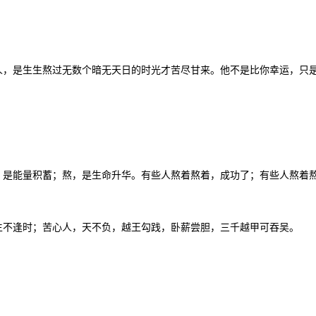
人，是生生熬过无数个暗无天日的时光才苦尽甘来。他不是比你幸运，只
，是能量积蓄；熬，是生命升华。有些人熬着熬着，成功了；有些人熬着
生不逢时；苦心人，天不负，越王勾践，卧薪尝胆，三千越甲可吞吴。