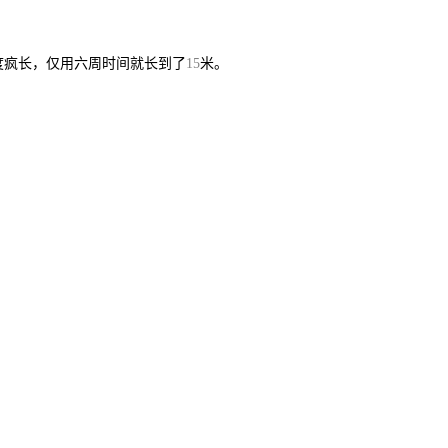
度疯长，仅用六周时间就长到了
米。
15