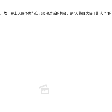
理。熬，是上天赐予你与自己灵魂对话的机会，是
天将降大任于斯人也
的
“
”