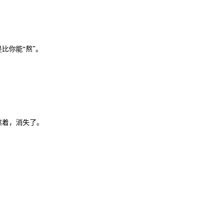
是比你能
“
熬
”
。
熬着，消失了。