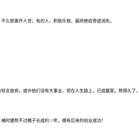
，不久即离开人世；有的人，积极乐观，最终绝症奇迹消失。
肯轻言放弃。或许他们没有大事业，但在人生路上，已成赢家。熬得久了
。褚时健熬不过橘子长成的
年，哪有后来的创业成功！
10