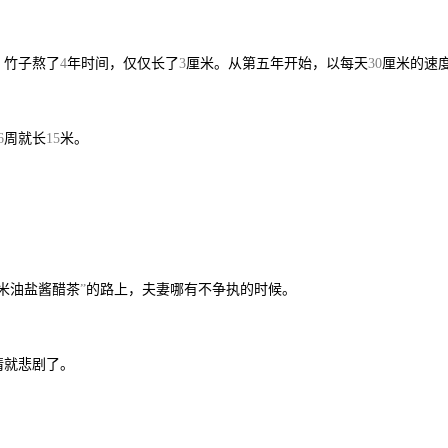
。竹子熬了
年时间，仅仅长了
厘米。从第五年开始，以每天
厘米的速
4
3
30
周就长
米。
6
15
米油盐酱醋茶
的路上，夫妻哪有不争执的时候。
”
情就悲剧了。