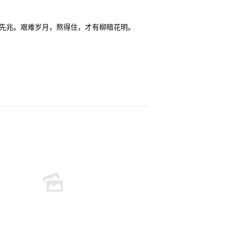
先兆。艰难岁月，熬得住，才有柳暗花明。