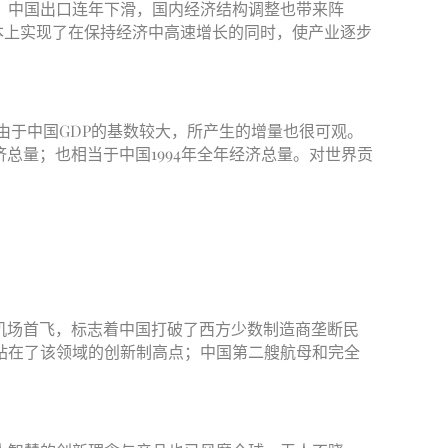
，中国出口连年下滑，国内经济结构调整也带来阵
基本上实现了在保持经济中高速增长的同时，使产业逐步
很多。由于中国GDP的基数较大，所产生的增量也很可观。
年经济总量；也相当于中国1994年全年经济总量。对世界贡
机场首飞，标志着中国打破了西方少数制造商垄断民
站在了该领域的创新制高点；中国第二艘航母和完全