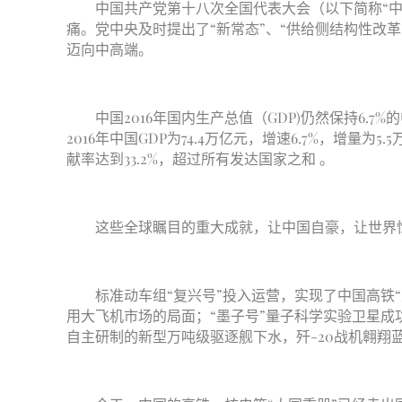
中国共产党第十八次全国代表大会（以下简称
“
痛。党中央及时提出了“新常态”、“供给侧结构性改
迈向中高端。
中国
2016年国内生产总值（GDP)仍然保持6.
2016年中国GDP为74.4万亿元，增速6.7%，增
献率达到33.2%，超过所有发达国家之和 。
这些全球瞩目的重大成就，让中国自豪，让世界
标准动车组
“复兴号”投入运营，实现了中国高铁
用大飞机市场的局面；“墨子号”量子科学实验卫星
自主研制的新型万吨级驱逐舰下水，歼
-20
战机翱翔