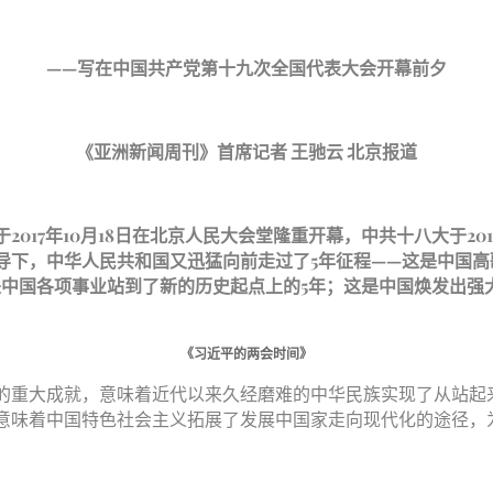
——写在中国共产党第十九次全国代表大会开幕前夕
《亚洲新闻周刊》首席记者
王驰云
北京报道
于
2017年10月18日在北京人民大会堂隆重开幕，中共十八大于201
导下，中华人民共和国又迅猛向前走过了5年征程——这是中国高
是中国各项事业站到了新的历史起点上的5年；这是中国焕发出强
《习近平的两会时间》
的重大成就，意味着近代以来久经磨难的中华民族实现了从站起
意味着中国特色社会主义拓展了发展中国家走向现代化的途径，