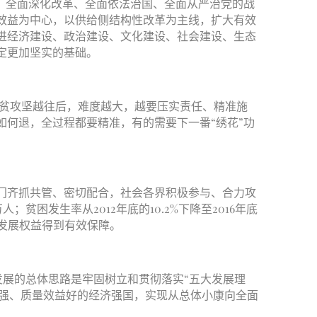
、全面深化改革、全面依法治国、全面从严治党的战
效益为中心，以供给侧结构性改革为主线，扩大有效
进经济建设、政治建设、文化建设、社会建设、生态
定更加坚实的基础。
脱贫攻坚越往后，难度越大，越要压实责任、精准施
何退，全过程都要精准，有的需要下一番“绣花”功
门齐抓共管、密切配合，社会各界积极参与、合力攻
4万人；贫困发生率从2012年底的10.2%下降至2016年底
存发展权益得到有效保障。
发展的总体思路是牢固树立和贯彻落实“五大发展理
力强、质量效益好的经济强国，实现从总体小康向全面