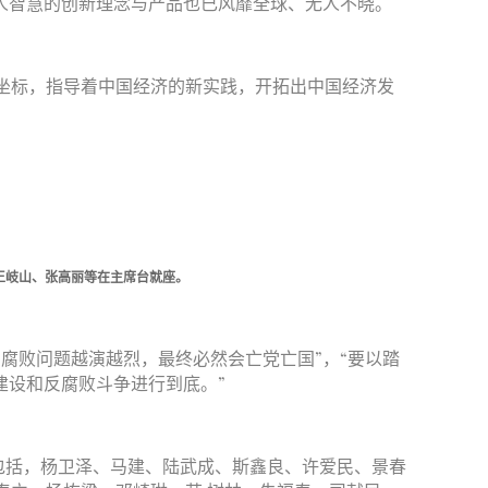
人智慧的创新理念与产品也已风靡全球、无人不晓。
坐标，指导着中国经济的新实践，开拓出中国经济发
、王岐山、张高丽等在主席台就座。
“腐败问题越演越烈，最终必然会亡党亡国”，“要以踏
建设和反腐败斗争进行到底。”
”包括，杨卫泽、马建、陆武成、斯鑫良、许爱民、景春