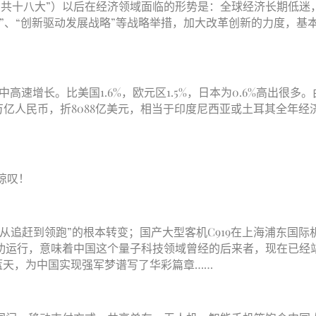
中共十八大”）以后在经济领域面临的形势是：全球经济长期低迷
革”、“创新驱动发展战略”等战略举措，加大改革创新的力度，
7%的中高速增长。比美国1.6%，欧元区1.5%，日本为0.6%高出
量为5.5万亿人民币，折8088亿美元，相当于印度尼西亚或土耳其全
惊叹！
“从追赶到领跑”的根本转变；国产大型客机
C919
在上海浦东国际
成功运行，意味着中国这个量子科技领域曾经的后来者，现在已经
蓝天，为中国实现强军梦谱写了华彩篇章……