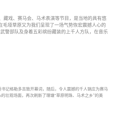
庄、藏戏、赛马会、马术表演等节目，是当地的具有悠
在毛垭草原又为我们呈现了一场气势恢宏震撼人心的
和武警部队及身着五彩缤纷藏装的上千人方队，在音乐
委书记格勒多吉致开幕词，随后，令人震撼的千人锅庄为赛马
的壮观场面，再次刷新了理塘“草原明珠、马术之乡”的美