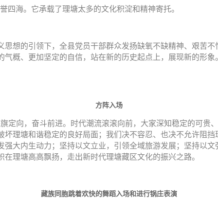
享誉四海。它承载了理塘太多的文化积淀和精神寄托。
思想的引领下，全县党员干部群众发扬缺氧不缺精神、艰苦不怕
的气概、更加坚定的自信，站在新的历史起点上，展现新的形象
方阵入场
旗定向，奋斗前进。时代潮流滚滚向前，大家深知稳定的可贵、
破坏理塘和谐稳定的良好局面；我们决不容忍、也决不允许阻挡
发强大内生动力；坚持以文立业，引领全域旅游发展；坚持以文
旗帜在理塘高高飘扬，走出新时代理塘藏区文化的振兴之路。
藏族同胞跳着欢快的舞蹈入场和进行锅庄表演