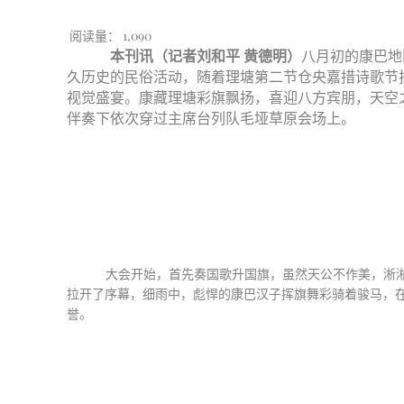
阅读量：
1,090
本刊讯（记者刘和平 黄德明）
八月初的康巴地
久历史的民俗活动，随着理塘第二节仓央嘉措诗歌节
视觉盛宴。康藏理塘彩旗飘扬，喜迎八方宾朋，天空
伴奏下依次穿过主席台列队毛垭草原会场上。
大会开始，首先奏国歌升国旗，虽然天公不作美，淅淅
拉开了序幕，细雨中，彪悍的康巴汉子挥旗舞彩骑着骏马，在
誉。