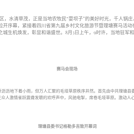
区，水清草茂，正是当地农牧民“耍坝子”的美好时光，千人锅
拉开序幕，紧接着四川省第九届乡村文化旅游节暨理塘赛马活动
之城生机焕发，彰显和谐盛世。8月3日上午，9时许，当地驻军
赛马会现场
沥沥地下着小雨，但万人汇聚的毛垭草原秩序井然。首先由中共理塘县
众人激情雀跃震聋发聩的欢呼声中，风驰电掣，席卷毛垭草原。激动人心
理塘县委书记格勒多吉致开幕词