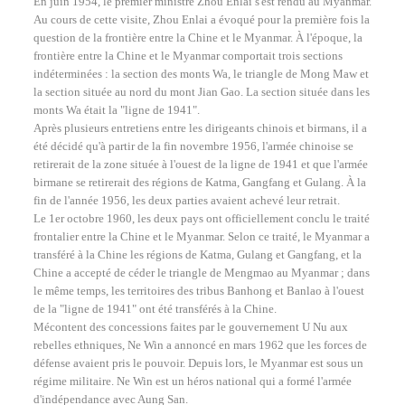
En juin 1954, le premier ministre Zhou Enlai s'est rendu au Myanmar.
Au cours de cette visite, Zhou Enlai a évoqué pour la première fois la
question de la frontière entre la Chine et le Myanmar. À l'époque, la
frontière entre la Chine et le Myanmar comportait trois sections
indéterminées : la section des monts Wa, le triangle de Mong Maw et
la section située au nord du mont Jian Gao. La section située dans les
monts Wa était la "ligne de 1941".
Après plusieurs entretiens entre les dirigeants chinois et birmans, il a
été décidé qu'à partir de la fin novembre 1956, l'armée chinoise se
retirerait de la zone située à l'ouest de la ligne de 1941 et que l'armée
birmane se retirerait des régions de Katma, Gangfang et Gulang. À la
fin de l'année 1956, les deux parties avaient achevé leur retrait.
Le 1er octobre 1960, les deux pays ont officiellement conclu le traité
frontalier entre la Chine et le Myanmar. Selon ce traité, le Myanmar a
transféré à la Chine les régions de Katma, Gulang et Gangfang, et la
Chine a accepté de céder le triangle de Mengmao au Myanmar ; dans
le même temps, les territoires des tribus Banhong et Banlao à l'ouest
de la "ligne de 1941" ont été transférés à la Chine.
Mécontent des concessions faites par le gouvernement U Nu aux
rebelles ethniques, Ne Win a annoncé en mars 1962 que les forces de
défense avaient pris le pouvoir. Depuis lors, le Myanmar est sous un
régime militaire. Ne Win est un héros national qui a formé l'armée
d'indépendance avec Aung San.