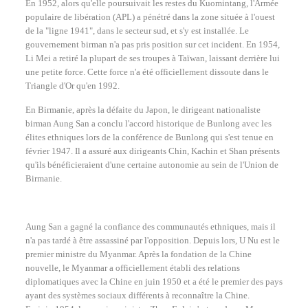
En 1952, alors qu'elle poursuivait les restes du Kuomintang, l'Armée
populaire de libération (APL) a pénétré dans la zone située à l'ouest
de la "ligne 1941", dans le secteur sud, et s'y est installée. Le
gouvernement birman n'a pas pris position sur cet incident. En 1954,
Li Mei a retiré la plupart de ses troupes à Taïwan, laissant derrière lui
une petite force. Cette force n'a été officiellement dissoute dans le
Triangle d'Or qu'en 1992.
En Birmanie, après la défaite du Japon, le dirigeant nationaliste
birman Aung San a conclu l'accord historique de Bunlong avec les
élites ethniques lors de la conférence de Bunlong qui s'est tenue en
février 1947. Il a assuré aux dirigeants Chin, Kachin et Shan présents
qu'ils bénéficieraient d'une certaine autonomie au sein de l'Union de
Birmanie.
Aung San a gagné la confiance des communautés ethniques, mais il
n'a pas tardé à être assassiné par l'opposition. Depuis lors, U Nu est le
premier ministre du Myanmar. Après la fondation de la Chine
nouvelle, le Myanmar a officiellement établi des relations
diplomatiques avec la Chine en juin 1950 et a été le premier des pays
ayant des systèmes sociaux différents à reconnaître la Chine.