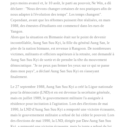
pays moins avancé et, le 10 août, le parti au pouvoir, Ne Win, a dû
déclarer : "Nous devons changer certaines de nos pratiques afin de
nous adapter à l'évolution des temps". Les temps changent".
Cependant, avant que les réformes puissent être réalisées, en mars
1988, des émeutes d'étudiants ont commencé dans les rues de
Yangon.
Alors que la situation en Birmanie était sur le point de devenir
incontrôlable, Aung San Suu Kyi, la fille du général Aung San, le
père de la nation birmane, est revenue à Rangoon. De nombreuses
victimes, militants et officiers supérieurs à la retraite, ont demandé à
Aung San Suu Kyi de sortir et de prendre la tête du mouvement
démocratique. "Je ne peux pas fermer les yeux sur ce qui se passe
dans mon pays", a déclaré Aung San Suu Kyi en s'asseyant
finalement.
Le 27 septembre 1988, Aung San Suu Kyi a créé la Ligue nationale
pour la démocratie (LND) et en est devenue la secrétaire générale,
mais en juillet 1989, le gouvernement militaire l'a assignée à
résidence pour incitation à l'agitation. Lors des élections de mai
1990, la LND d'Aung San Suu Kyi a remporté une victoire écrasante,
mais le gouvernement militaire a refusé de lui céder le pouvoir. Lors
des élections de mai 1990, la LND, dirigée par Daw Aung San Suu
Kyi, a remporté une victoire écrasante, mais la junte a refusé de lui