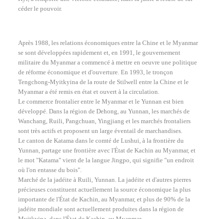
céder le pouvoir.
Après 1988, les relations économiques entre la Chine et le Myanmar
se sont développées rapidement et, en 1991, le gouvernement
militaire du Myanmar a commencé à mettre en oeuvre une politique
de réforme économique et d'ouverture. En 1993, le tronçon
Tengchong-Myitkyina de la route de Stilwell entre la Chine et le
Myanmar a été remis en état et ouvert à la circulation.
Le commerce frontalier entre le Myanmar et le Yunnan est bien
développé. Dans la région de Dehong, au Yunnan, les marchés de
Wanchang, Ruili, Pangchuan, Yingjiang et les marchés frontaliers
sont très actifs et proposent un large éventail de marchandises.
Le canton de Katama dans le comté de Lushui, à la frontière du
Yunnan, partage une frontière avec l'État de Kachin au Myanmar, et
le mot "Katama" vient de la langue Jingpo, qui signifie "un endroit
où l'on entasse du bois".
Marché de la jadéite à Ruili, Yunnan. La jadéite et d'autres pierres
précieuses constituent actuellement la source économique la plus
importante de l'État de Kachin, au Myanmar, et plus de 90% de la
jadéite mondiale sont actuellement produites dans la région de
Myitkyina, dans l'État de Kachin, au Myanmar.