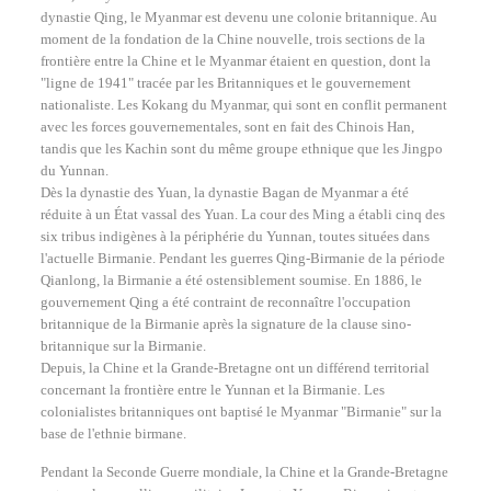
dynastie Qing, le Myanmar est devenu une colonie britannique. Au
moment de la fondation de la Chine nouvelle, trois sections de la
frontière entre la Chine et le Myanmar étaient en question, dont la
"ligne de 1941" tracée par les Britanniques et le gouvernement
nationaliste. Les Kokang du Myanmar, qui sont en conflit permanent
avec les forces gouvernementales, sont en fait des Chinois Han,
tandis que les Kachin sont du même groupe ethnique que les Jingpo
du Yunnan.
Dès la dynastie des Yuan, la dynastie Bagan de Myanmar a été
réduite à un État vassal des Yuan. La cour des Ming a établi cinq des
six tribus indigènes à la périphérie du Yunnan, toutes situées dans
l'actuelle Birmanie. Pendant les guerres Qing-Birmanie de la période
Qianlong, la Birmanie a été ostensiblement soumise. En 1886, le
gouvernement Qing a été contraint de reconnaître l'occupation
britannique de la Birmanie après la signature de la clause sino-
britannique sur la Birmanie.
Depuis, la Chine et la Grande-Bretagne ont un différend territorial
concernant la frontière entre le Yunnan et la Birmanie. Les
colonialistes britanniques ont baptisé le Myanmar "Birmanie" sur la
base de l'ethnie birmane.
Pendant la Seconde Guerre mondiale, la Chine et la Grande-Bretagne