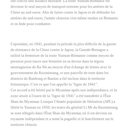
ont conclu une alliance militaire. La route Yunnan-Birmanie est
devenue le seul moyen de transport terrestre pour les arrières de la
Chine au sud-ouest. Afin de lutter contre le Japon et de défendre les
arrières du sud-ouest, l'armée chinoise s'est même rendue en Birmanie
et en Inde pour combattre.
Cependant, en 1941, pendant la période la plus difficile de la guerre
de résistance de la Chine contre le Japon, la Grande-Bretagne a
utilisé la fermeture de la route Yunnan-Birmanie comme moyen de
pression pour tracer une frontière en sa faveur dans la région
montagneuse de Ka Wa au moyen d'un échange de lettres avec le
gouvernement du Kuomintang, et une parcelle de terre dans les
districts de Banhong et Banlao a été incluse dans le territoire
britannique. C'est ce que l'on appelle la "ligne de 1941".
Cet accord a été hérité par le Myanmar après son indépendance, et la
zone située à l'ouest de la "ligne de 1941" a été transférée à l'État
Shan du Myanmar. Lorsque l'Armée populaire de libération (APL) a
libéré le Yunnan en 1950, les restes du général Li Mi du Kuomintang
se sont réfugiés dans l'État Shan du Myanmar, où il est devenu un
royaume indépendant et a semé la pagaille et le harcèlement sur le
territoire chinois.