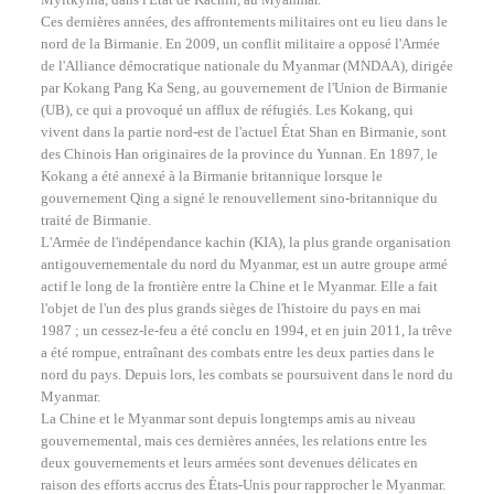
Ces dernières années, des affrontements militaires ont eu lieu dans le
nord de la Birmanie. En 2009, un conflit militaire a opposé l'Armée
de l'Alliance démocratique nationale du Myanmar (MNDAA), dirigée
par Kokang Pang Ka Seng, au gouvernement de l'Union de Birmanie
(UB), ce qui a provoqué un afflux de réfugiés. Les Kokang, qui
vivent dans la partie nord-est de l'actuel État Shan en Birmanie, sont
des Chinois Han originaires de la province du Yunnan. En 1897, le
Kokang a été annexé à la Birmanie britannique lorsque le
gouvernement Qing a signé le renouvellement sino-britannique du
traité de Birmanie.
L'Armée de l'indépendance kachin (KIA), la plus grande organisation
antigouvernementale du nord du Myanmar, est un autre groupe armé
actif le long de la frontière entre la Chine et le Myanmar. Elle a fait
l'objet de l'un des plus grands sièges de l'histoire du pays en mai
1987 ; un cessez-le-feu a été conclu en 1994, et en juin 2011, la trêve
a été rompue, entraînant des combats entre les deux parties dans le
nord du pays. Depuis lors, les combats se poursuivent dans le nord du
Myanmar.
La Chine et le Myanmar sont depuis longtemps amis au niveau
gouvernemental, mais ces dernières années, les relations entre les
deux gouvernements et leurs armées sont devenues délicates en
raison des efforts accrus des États-Unis pour rapprocher le Myanmar.