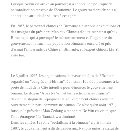
Lorsque Nevin est arrivé au pouvoir, il a adopté une politique de
nationalisation massive de l'économie. Le gouvernement chinois a
adopté une attitude de soutien à cet égard.
En 1967, le personnel chinois en Birmanie a distribué des citations et
des insignes du président Mao aux Chinois d'outre-mer ainsi qu'aux
Birmans, ce qui a provoqué le mécontentement et l'ingérence du
gouvernement birman. La population birmane a encerclé et pris
d'assaut l'ambassade de Chine en Birmanie, et l'expert chinois Liu Yi
a été tué.
Le 3 juillet 1967, les organisations de masse rebelles de Pékin ont
organisé un "congrès anti-birman" réunissant 100 000 personnes à la
porte de midi de la Cité interdite pour dénoncer le gouvernement
birman. Le slogan "A bas Ne Win et les réactionnaires birmans"
devient le slogan de l'époque et le gouvernement chinois soutient
ouvertement le parti communiste birman. Ce n'est qu'en août 1971,
lorsque le président Mao Zedong a rencontré Ne Win en visite, que
l'aide étrangère à la Tatmadaw a diminué.
Dans les années 1980, le "socialisme à la birmane" a pris fin. En
1987, le gouvernement a dû demander aux Nations unies le statut de