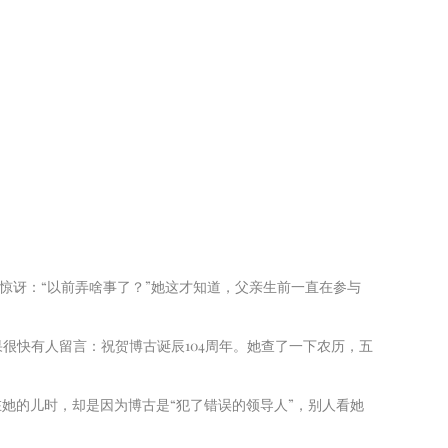
很惊讶：“以前弄啥事了？”她这才知道，父亲生前一直在参与
很快有人留言：祝贺博古诞辰104周年。她查了一下农历，五
在她的儿时，却是因为博古是“犯了错误的领导人”，别人看她