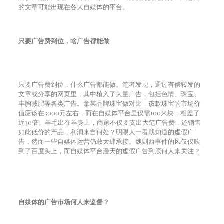
的文章可能出现在各大自媒体的平台。
只要广告费到位，啥广告都能做
只要广告费到位，什么广告都能做。笔者发现，通过有偿转发的
文章或分享的网页里，其中植入了大量广告，包括色情、珠宝、
丰胸减肥等各类广告。拿某品牌珠宝做对比，该款珠宝的市场价
值应该在
3000
元左右，而在自媒体平台里仅需
100
来块，相差了
近
30
倍。羊毛出在羊身上，商家不仅要支出大笔广告费，还销售
如此低价的产品，利润来自何处？明眼人一看就知道的虚假广
告，然而一些自媒体运营仍敢大肆承接。魏则西事件的风仅仅吹
到了百度头上，而自媒体平台漫天的虚假广告到底何人来关注？
自媒体的广告市场何人来监督？