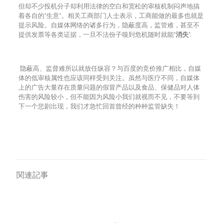
但却不少投机分子却利用法律的空白和宽松的审核机制闷声地搞
着各自的
"
生意
"
。相关工商部门人士表示，工商能做的最多也就是
提示风险。自媒体网络的诸多行为，隐蔽度高，监管难，甚至不
提供发票等各类证据，一旦不法份子嗅到危机随时就能
"
消失
"
.
隐蔽高、监督难所以就放任纵容？与百度的竞价推广相比，自媒
体的低审核属性也应该同样受到关注。虽然与医疗不同，自媒体
上的广告大量存在质量问题的假冒产品以及食品、保健品对人体
伤害的风险较小，但不能因为风险小我们就视而不见，不要等到
下一个悲剧出现，我们才急忙回首曾经的种种监管缺失！
関連記事