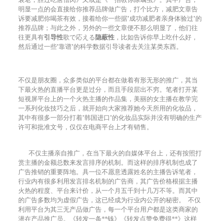
明显一点的会直接给你推荐品牌做广告，打个比方，减肥文章告
诉要减肥你喝茶有效，接着给你一些据
"
成功减肥者亲身体验过
"
的
推荐品牌；与此之外，另外的一些文章便不那么明显了，他们往
往更具有
引导性
歌で応える
隐蔽性
，比如告诉你早上吃什么好，
然后通过一些
"
靠谱
"
的科学数据引导读者去关注某类东西。
不仅是朋友圈，众多类似的平台都在做着有形无形的推广，其当
下最火热的直播平台更是过分，而且手段层出不穷。笔者打开某
短视屏平台上的一个火热主播的作品集，美丽的女主播在教学完
一系列化妆技巧之后，就开始向大家推荐她今天所用的化妆品，
其中有很多一部分打着
"
韩国进口
"
的化妆品实际并没有明确的生产
许可和批准文号，仅仅在电商平台上才有销售。
不仅主播亲自推广，在当下最火的自媒体平台上，还有按照打
赏主播的金额总数来发言排序的机制。而这样的排序机制也成了
广告推销的重要阵地。具一位不愿意透露姓名的主播告诉笔者，
行业内有很多利用发言排名机制的广告商，其广告价格根据主播
火热的程度、平台来计价，从一个月五千到十几万不等。而其中
的广告多数均为虚假广告，这已经成为行业内公开的秘密。
不仅
利用平台为其三无产品做广告，每一个平台用户都是这类商家的
潜在产品推广员。《转发一条
**
钱》《转发点赞免费得
**
》这样