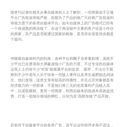
据本刊记者向相关从事自媒体的人士了解到，一些商家由于正规
平台广告投放审核严格，前期为了产品的推广只好将广告投放到
审核力度下的各类自媒体平台。如今自媒体上的广告模式已经有
一个很成熟的商业链了，在这个商业链中主要的客户还是小作坊
的商家，其产品是否能通过国家的检验，是否存在假冒伪劣都是
个疑问。
伴随着自媒体时代的到来，各种平台和圈子业务量剧增，虽然不
少平台已在逐渐加大屏蔽虚假小广告的力度。不过专业的自媒体
运营人士仍有不少
"
对策
"
能规避平台的监管。
最早，不法分子观
察到不少中老年人乐于转发一些骇人事件以及养生减肥励志鸡汤
文。他们发现，这类文章有较高的传播性，并且点开对象都是有
经济能力的一些群体，于是他们将三无的劣质暴利产品植入其
中，以谋取横财。更有一些商家，利用自媒体的低成本高效益优
势，打造一批细分领域的网红，分别为其
"
高附加值
"
产品开路。
目前对于自媒体平台的各类广告，其平台运作程序本身不违法，