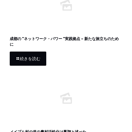
成都の "ネットワーク・パワー "実践拠点 - 新たな旅立ちのため
に
続きを読む
メイプル村の道の農村活性化は鳳翔と述べた