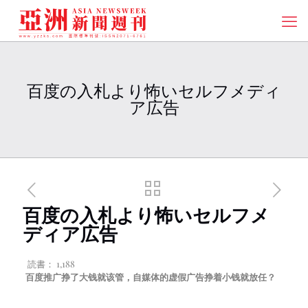
百度の入札より怖いセルフメディ
ア広告
百度の入札より怖いセルフメ
ディア広告
読書：
1,188
百度推广挣了大钱就该管，自媒体的虚假广告挣着小钱就放任？