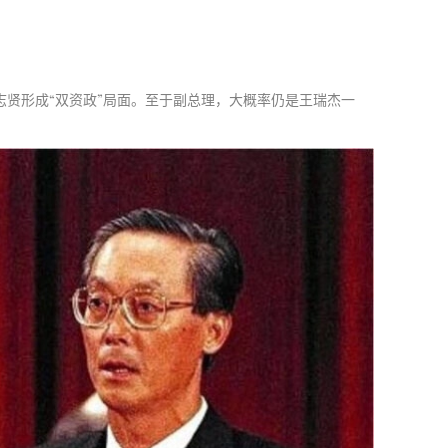
志贤形成“双资政”局面。至于副总理，大概率仍是王瑞杰一