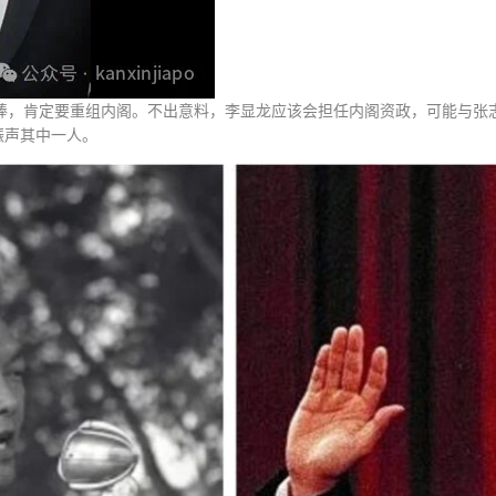
接棒，肯定要重组内阁。不出意料，李显龙应该会担任内阁资政，可能与张
振声其中一人。