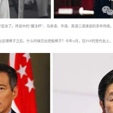
显龙了。传说中的“魔法杯”、马来语、华语、英语三语演说的多年传统
出总理棒子之后，什么时候交出党魁棒子？今年11月，在PAP的党代会