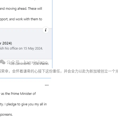
感荣幸，会怀着谦卑的心接下这份重任，并会全力以赴为新加坡创立一个