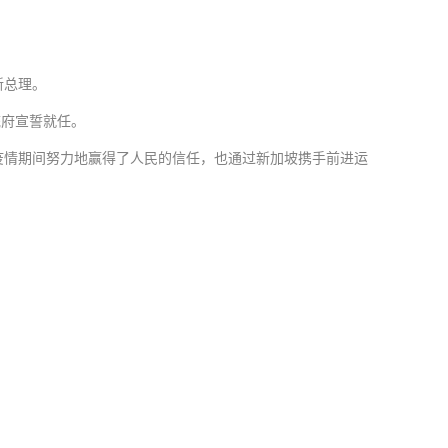
新总理。
统府宣誓就任。
疫情期间努力地赢得了人民的信任，也通过新加坡携手前进运