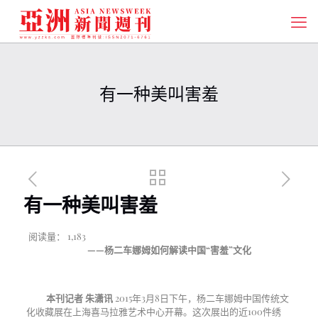
有一种美叫害羞
有一种美叫害羞
阅读量：
1,183
——杨二车娜姆如何解读中国“害羞”文化
本刊记者
朱潇讯
2015
年
3
月
8
日下午，杨二车娜姆中国传统文
化收藏展在上海喜马拉雅艺术中心开幕。这次展出的近
100
件绣