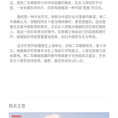
品，是杨二车娜姆用七年时间收藏的胸兜，在女人特别的节日
里，一张张菱形的布片，向参观者展现一种中国“害羞”的文化。
胸兜是一种文化符号，映射出中国文化对害羞的解读。杨二
车娜姆认为，穿胸兜的女人是深情娇媚的，更是害羞的。这份害
羞包含着中国智慧和美学。过去女人把她对婚姻的向往绣在胸兜
上，就如一封封未寄出的情书，在新婚之夜由自己的如意郎君打
开。她鼓励女性把害羞重拾回来，回归中国的文化与传统。
这次珍贵的收藏展在上海举办，对杨二车娜姆而言，意义非
凡。她最美好的青春年华在上海音乐学院度过，上海也是她汉语
启蒙地。杨二车娜姆收藏的数件精美唐卡也亮相本次展会，艺术
家王小慧到现场祝贺。据悉，展览持续到
4
月
12
日。
相关文章