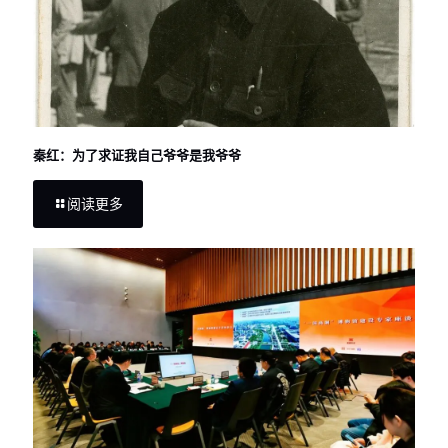
秦红：为了求证我自己爷爷是我爷爷
阅读更多