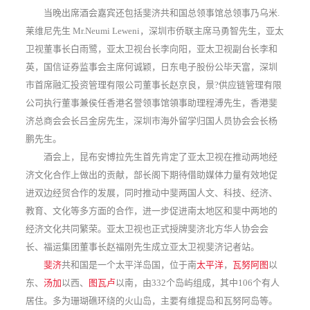
当晚出席酒会嘉宾还包括斐济共和国总领事馆总领事乃乌米.
莱维尼先生 Mr.Neumi Leweni，深圳市侨联主席马勇智先生，亚太
卫视董事长白雨鹭，亚太卫视台长李向阳，亚太卫视副台长李和
英，国信证券监事会主席何诚颖，日东电子股份公毕天富，深圳
市首席融汇投资管理有限公司董事长赵京良，景?供应链管理有限
公司执行董事兼侯任香港名誉领事馆領事助理程溥先生，香港斐
济总商会会长吕金房先生，深圳市海外留学归国人员协会会长杨
鹏先生。
酒会上，昆布安博拉先生首先肯定了亚太卫视在推动两地经
济文化合作上做出的贡献，部长阁下期待借助媒体力量有效地促
进双边经贸合作的发展，同时推动中斐两国人文、科技、经济、
教育、文化等多方面的合作，进一步促进南太地区和斐中两地的
经济文化共同繁荣。亚太卫视也正式授牌斐济北方华人协会会
长、福运集团董事长赵福刚先生成立亚太卫视斐济记者站。
斐济
共和国是一个太平洋岛国，位于南
太平洋
，
瓦努阿图
以
东、
汤加
以西、
图瓦卢
以南，由332个岛屿组成，其中106个有人
居住。多为珊瑚礁环绕的火山岛，主要有维提岛和瓦努阿岛等。