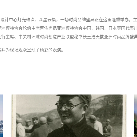
术设计中心灯光璀璨、众星云集，一场时尚品牌盛典正在这里隆重举办。
亚洲模特协会轮值主席曹佑尚携亚洲模特协会中国、韩国、日本等国代表
会行主席、中关村环球时尚创意产业联盟秘书长王浩天携亚洲时尚品牌盛
奖并为现场观众呈现了精彩的表演。