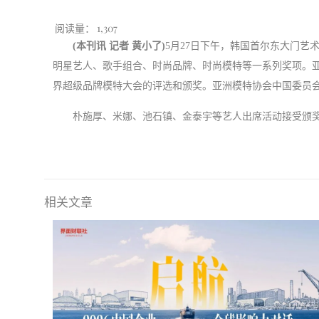
阅读量：
1,307
(
本刊讯
记者
黄小了
)
5
月
27
日下午，韩国首尔东大门艺
明星艺人、歌手组合、时尚品牌、时尚模特等一系列奖项。
界超级品牌模特大会的评选和颁奖。亚洲模特协会中国委员
朴施厚、米娜、池石镇、金泰宇等艺人出席活动接受颁
相关文章