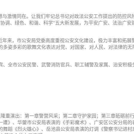
想与激情同在。让我们牢记总书记对政法公安工作提出的防控风险
协调、绿色、和谐、科学”五大新发展，为平安广安、法治广安
”近年来，市公安局党委高度重视公安文化建设，极力丰富和拓展
的多姿多彩的歌舞文化表达对党、对国家、对人民、对法律的无
宾、全市公安民警、武警消防官兵、职工辅警及家属、治安积极
队隆重演出：第一章警营风采；第二章守护家园；第三章砥砺前
一遭》、华蓥市公安局表演的《手彩魔术》、广安区公安分局的
的舞蹈《烈火雄心》、岳池县公安局表演的灯调《警察书记进村