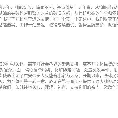
的五年，精彩绽放，惊喜不断，亮点纷呈！五年来，从“清网行动”
基础的突破跨越到警务改革的破旧立新，从信访积案的清仓归零
们书写了开拓与奋进的豪情，在一个又一个荣誉中，我们收获了奉
基础最实、工作干劲最足、取得成绩最优、警务品牌最多、队伍
安的重视关怀，离不开社会各界的帮助支持，离不开全体民警的
；应对复杂局面、驾驭复杂局势、化解疑难问题、处置突发事件，
责使命注定了广安公安人只能舍小家为大家。长期以来，全体民
天，为全体民警一心一意、心无旁骛干事创业提供了强大精神动
望你们一如既往地关心、理解、包容、支持你们的亲人，激励他