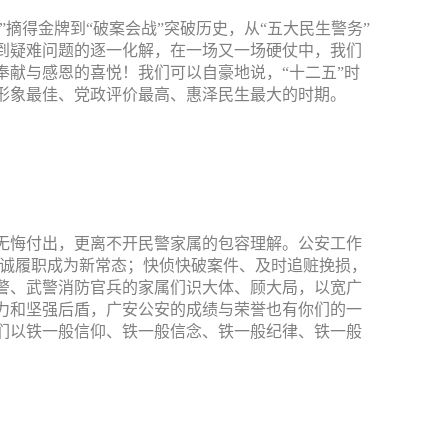
摘得金牌到“破案会战”突破历史，从“五大民生警务”
到疑难问题的逐一化解，在一场又一场硬仗中，我们
献与感恩的喜悦！我们可以自豪地说，“十二五”时
形象最佳、党政评价最高、惠泽民生最大的时期。
无悔付出，更离不开民警家属的包容理解。公安工作
忠诚履职成为新常态；快侦快破案件、及时追赃挽损，
警、武警消防官兵的家属们识大体、顾大局，以宽广
力和坚强后盾，广安公安的成绩与荣誉也有你们的一
们以铁一般信仰、铁一般信念、铁一般纪律、铁一般