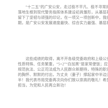
“十二五”的广安公安，走过极不平凡、极不寻常
落地生根到现代警务指挥体系建设初具雏形，从基层
留下了坚韧与顽强的印记，在一项又一项创新中，我
期，是广安公安发展速度最快、综合实力最强、基层
这些成绩的取得，离不开各级党委政府和上级公
性质特殊、任务繁重，“
5+2
”“白加黑”是家常便饭
规范执法、公正司法成为人民群众新期待，特殊的职
的胸怀、默默的付出，为丈夫（妻子）撑起家中半边
半！我代表市局党委再次向你们致以崇高的敬礼！希
担当，为党和人民再立新功！