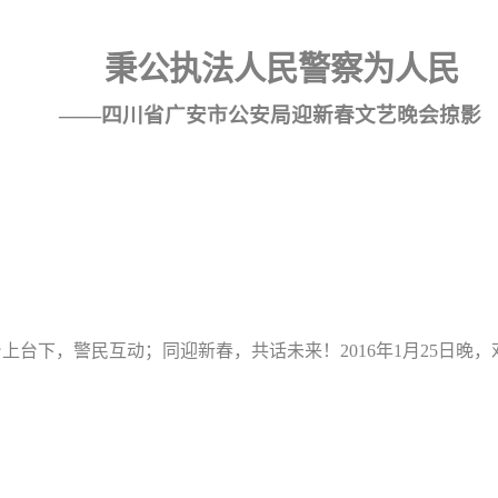
秉公执法人民警察为人民
——四川省广安市公安局迎新春文艺晚会掠影
台上台下，警民互动；同迎新春，共话未来！
2016
年
1
月
25
日晚，
。