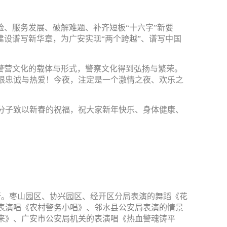
、服务发展、破解难题、补齐短板“十六字”新要
建设谱写新华章，为广安实现“两个跨越”、谱写中国
警营文化的载体与形式，警察文化得到弘扬与繁荣。
限忠诚与热爱！今夜，注定是一个激情之夜、欢乐之
分子致以新春的祝福，祝大家新年快乐、身体健康、
行。枣山园区、协兴园区、经开区分局表演的舞蹈《花
表演唱《农村警务小唱》、邻水县公安局表演的情景
来》、广安市公安局机关的表演唱《热血警魂铸平