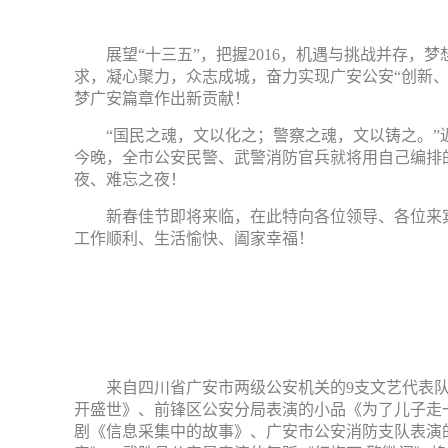
展望“十三五”，把握
2016
，机遇与挑战并存，梦
求，凝心聚力，众志成城，奋力实现广安公安“创新、
梦广安篇章作出新贡献！
“国民之魂，文以化之；警察之魂，文以铸之。
今晚，全市公安民警、武警消防官兵就将用自己编排
夜、难忘之夜！
新春佳节即将来临，在此特向各位领导、各位来
工作顺利、生活愉快、阖家幸福！
来自四川省广安市两级公安机关的
9
支文艺代表
开盛世》、前锋区公安分局表演的小品《为了儿子走
剧《信息采集中的故事》、广安市公安消防支队表演