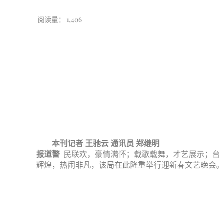
阅读量：
1,406
本刊记者 王驰云 通讯员 郑继明
报道警
民联欢，豪情满怀；载歌载舞，才艺展示；
辉煌，热闹非凡，该局在此隆重举行迎新春文艺晚会