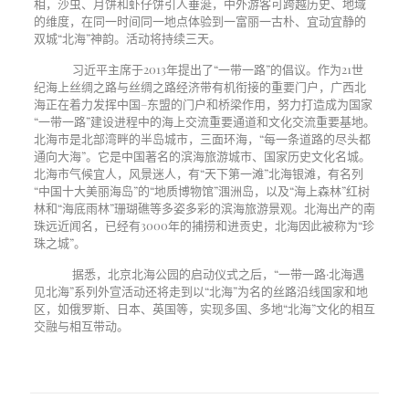
相，沙虫、月饼和虾仔饼引人垂涎，中外游客可跨越历史、地域
的维度，在同一时间同一地点体验到一富丽一古朴、宜动宜静的
双城“北海”神韵。活动将持续三天。
习近平主席于
2013
年提出了“一带一路”的倡议。作为
21
世
纪海上丝绸之路与丝绸之路经济带有机衔接的重要门户，广西北
海正在着力发挥中国
–
东盟的门户和桥梁作用，努力打造成为国家
“一带一路”建设进程中的海上交流重要通道和文化交流重要基地。
北海市是北部湾畔的半岛城市，三面环海，“每一条道路的尽头都
通向大海”。它是中国著名的滨海旅游城市、国家历史文化名城。
北海市气候宜人，风景迷人，有“天下第一滩”北海银滩，有名列
“中国十大美丽海岛”的“地质博物馆”涠洲岛，以及“海上森林”红树
林和“海底雨林”珊瑚礁等多姿多彩的滨海旅游景观。北海出产的南
珠远近闻名，已经有
3000
年的捕捞和进贡史，北海因此被称为“珍
珠之城”。
据悉，北京北海公园的启动仪式之后，“一带一路·北海遇
见北海”系列外宣活动还将走到以“北海”为名的丝路沿线国家和地
区，如俄罗斯、日本、英国等，实现多国、多地“北海”文化的相互
交融与相互带动。