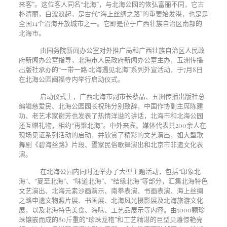
来客”。这位客人同名“北海”，与北海公园的恢弘富丽不同，它古
朴清丽，白波浪起，是古代“海上丝绸之路”的重要始发港，也是是
全国
14
个沿海开放城市之一。它即是位于广西壮族自治区南部的
北海市。
由国务院新闻办公室对外推广局和广西壮族自治区人民政
府新闻办公室指导，北海市人民政府新闻办公室主办，五洲传播
出版社承办的“一带一路·北海遇见北海”系列外宣活动，于
7
月
8
日
在北海公园阐福寺内举行启动仪式。
启动仪式上，广西北海市副市长蔡晶、五洲传播出版社总
编辑慈爱民、北海公园园长祝玮分别致辞，中国作协副主席陈建
功、老艺术家谢芳也发表了热情洋溢的讲话，北海市和北海公园
还互赠礼物，相约“再聚北海”。中外来宾、媒体代表共
200
余人在
现场见证系列活动的启动，并欣赏了精彩的文艺演出，如大型歌
舞剧《碧海丝路》片段、疍家民俗歌舞演出和北京市非遗文化表
演。
在北海公园内同时还举办了大型主题活动，包括“印象北
海”、“夏至北海”、“味道北海”、“结缘北海”等部分，汇集北海特色
文艺演出、北海元素沙画演示、南拳表演、书画表演、海上丝绸
之路申遗文物照片展、书画展、北海风光摄影展及北海旅游文化
展，以及北海特色美食、海味、工艺品展示等内容。由
5000
颗珍
珠镶嵌而成的
80
斤重的“珍珠龙袍”和工艺精湛的巨型贝雕惊艳亮