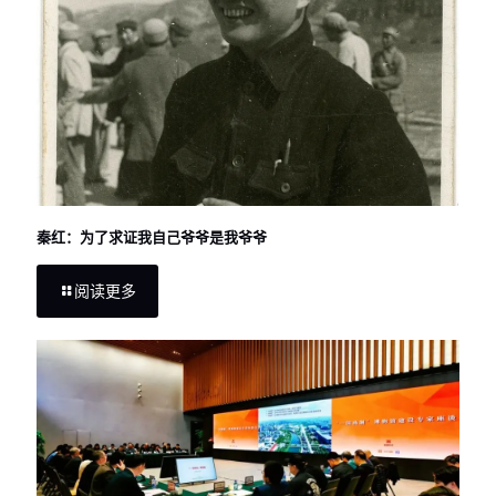
秦红：为了求证我自己爷爷是我爷爷
阅读更多