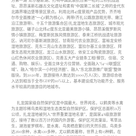
址、昂昂溪新石器古文化遗址和素有“中国第二长城”之称的金代东
北路界壕边堡等景区景点。利用北纬47度景观产品优势，齐齐哈
尔市全面推进“一心(鹤为核心)、两带(齐扎公路旅游观光带、嫩江
沿江旅游带)、十五个旅游集合区(扎龙湿地生态旅游区、城市观光
旅游区、碾子山北纬47度东北亚最美旅游小镇、昂昂溪俄罗斯风
情小镇旅游区、梅里斯民族风情旅游区、泰来江桥抗战遗址旅游
区、讷河尼尔基斯湖旅游区、甘南现代农业旅游区、富裕龙安桥
湿地旅游区、克东二克山生态旅游区、富拉尔基工业旅游区、拜
泉生态观光旅游区、龙江山水旅游区、依安工业陶瓷旅游区、克
山红色休闲农业旅游区)，完善五大产业链条工程(餐饮、住宿、交
通、购物、娱乐)，全面立体全方位营销，全面融入“(4+1)联盟区
域”、融入“哈尔滨一小时经济圈”、融入“东北旅游推广联盟”整体
版块。到2020年，旅游接待人数达到3000万人(次)，旅游综合收
入达到相当于全市GDP的10%以上，基本建设成为功能齐全、服务
水平较高的旅游目的地城市。
扎龙国家级自然保护区是中国最大、世界闻名，以鹤类等水禽
为主题珍稀鸟类和湿地生态类型自然保护区。保护区总面积21万
公顷，扎龙湿地被列入“世界重要湿地名录”，是国家4A级旅游景
区，接待了数以百万计的国内外游客。保护区河流漫溢，苇草丛
生，湖泡星罗棋布，是水禽、鸟类栖息繁衍的天然乐园，鸟类多
达260余种，水禽120多种，尤以鹤类著称，世界上有15种鹤，在