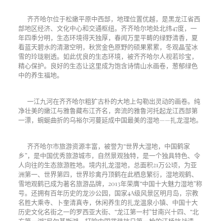
齐齐哈尔位于松嫩平原中西部，地理位置优越，是黑龙江省西
部地区经济、文化中心和交通枢纽。齐齐哈尔地处北纬47度，一
年四季分明，生态环境得天独厚，春闻万里平畴的绿野清香，夏
看蓝天碧水的清澈空明，秋赏金色原野的硕果累累，冬观晶莹冰
雪的玲珑剔透。如此优良的生态环境，被齐齐哈尔人视若珍宝，
精心保护。良好的生态让这里成为饱含诗情山水画卷，葱郁绿色
中的养生福地。
一江九河在齐齐哈尔粗犷古朴的大地上勾勒出灵动的画卷。纯
净壮美的嫩江与雅鲁藏布江齐名，奔流的雅鲁河托起龙江西部第
一漂，蜿蜒曲折的乌裕尔河蔓延成中国最美的湿地——扎龙湿地。
齐齐哈尔市旅游资源丰富，被誉为“世界大湿地，中国鹤家
乡”，是中国优秀旅游城市，自然景观独特，是一个独具特色、令
人向往的生态旅游胜地。境内扎龙湿地，总面积21万公顷，为亚
洲第一、世界第四，世界珍禽丹顶鹤在此栖息繁衍，湿地观鹤、
雪地观鹤已成为著名旅游品牌，2013年荣膺“中国十大魅力湿地”称
号。还拥有百年历史的龙沙公园，国家4A级风景区明月岛，宗教
名胜大乘寺、卜奎清真寺，休闲养生的扎龙温泉小镇、中国十大
历史文化名街之一的罗西亚大街、“龙江第一村”甘南兴十四、“北
方第一湖”尼尔基斯湖、打响中国武装抗日第一枪的江桥抗战遗