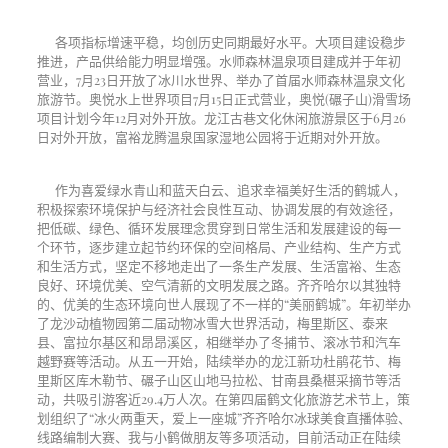
各项指标增速平稳，均创历史同期最好水平。大项目建设稳步
推进，产品供给能力明显增强。水师森林温泉项目建成并于年初
营业，7月23日开放了冰川水世界、举办了首届水师森林温泉文化
旅游节。奥悦水上世界项目7月15日正式营业，奥悦(碾子山)滑雪场
项目计划今年12月对外开放。龙江古巷文化休闲旅游景区于6月26
日对外开放，富裕龙腾温泉国家湿地公园将于近期对外开放。
作为喜爱绿水青山和蓝天白云、追求幸福美好生活的鹤城人，
积极探索环境保护与经济社会良性互动、协调发展的有效途径，
把低碳、绿色、循环发展理念贯穿到日常生活和发展建设的每一
个环节，逐步建立起节约环保的空间格局、产业结构、生产方式
和生活方式，坚定不移地走出了一条生产发展、生活富裕、生态
良好、环境优美、空气清新的文明发展之路。齐齐哈尔以其独特
的、优美的生态环境向世人展现了不一样的“美丽鹤城”。年初举办
了龙沙动植物园第二届动物冰雪大世界活动，梅里斯区、泰来
县、富拉尔基区和昂昂溪区，相继举办了冬捕节、滚冰节和汽车
越野赛等活动。从五一开始，陆续举办的龙江新功杜鹃花节、梅
里斯区库木勒节、碾子山区山地马拉松、甘南县桑椹采摘节等活
动，共吸引游客近29.4万人次。在第四届鹤文化旅游艺术节上，策
划组织了“冰火两重天，爱上一座城”齐齐哈尔冰球美食直播体验、
线路编制大赛、我与小鹤做朋友等多项活动，目前活动正在陆续