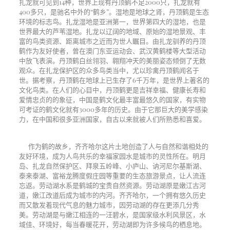
扎龙就可见到14种，世界上现有丹顶鹤不足2000只，扎龙就有
400多只，是驰名中外的“鹤乡”。湿地是地球之肾，丹顶鹤是生态
环境的标志鸟。扎龙湿地是亚洲第一，世界第四大的湿地，也是
世界最大的芦苇湿地。扎龙以辽阔的地域、原始的湿地景观、丰
富的鸟类资源、距离城市之近而为世人瞩目。由扎龙驯养的丹顶
鹤作为友好使者，曾在澳门东亚运动会、武汉黄鹤楼等大型活动
中放飞表演。丹顶鹤白丝翎羽、翱翔冲天的美丽姿态倾倒了无数
观众。在扎龙保护区的众多鸟类当中，尤以珍禽丹顶鹤闻名于
世。据考察，丹顶鹤在地球上已生存了6千万年，是世界上著名的
文化鸟类。在人们的心目中，丹顶鹤更是吉祥幸福、健康长寿和
爱情忠贞的的象征，中国是鹤文化最丰富最悠久的国家，有实物
可考证的鹤文化就有3000多年的历史。由于它那巨大的美学感染
力，在中国和很多亚洲国家，自古以来就被人们所熟悉和喜爱。
作为鹤的故乡，齐齐哈尔这片土地创造了人与自然和谐相处的
友好环境，成为人鸟共乐的幸福家园水是城市的灵性所在。明月
岛、扎龙自然保护区、拜泉五岭峰、小庐山、讷河尼尔基斯湖、
泰来泰湖、富裕龙腾度假庄园等重要的生态旅游景点，让人流连
忘返。劳动湖水系是鹤城的宝贵自然资源。劳动湖原是嫩江古河
道，嫩江改道后成为城市的内河。齐齐哈尔，一个拥有悠久历史
而又散发着现代气息的魅力城市，因劳动湖的存在更添几分秀
美。劳动湖是与嫩江相连的一汪碧水，是国家级水利风景区，水
域佳、环境好，每当春暖花开，劳动湖即为许多候鸟的栖息地。