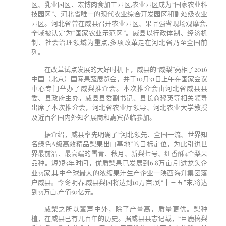
区、乳业园区、宏博肉食加工园区
,
农业园区成为“国家农业科
技园区”、河北省唯一的现代农业综合开发园区和副处级农业
园区。河北省曾在威县召开农业园区、果品强省现场观摩会
,
全域被认定为“国家农业示范区
”。威县以行政体制、经济机
制、社会治理领域为重点
,
多项改革走在河北省乃至全国前
列。
在改革试点发展的大好时机下，威县的“威梨”亮相了
2016
中国（北京）国际果蔬展览会，并于
10
月
31
日上午在国家会议
中心专门举办了威梨推介会。本次推介会由河北省威县县
委、县政府主办，威县县委副书记、县长商黎英等相关领导
出席了本次推介会，河北省农业厅领导、河北农业大学教授
及近百名国内外知名展商和嘉宾莅临参加。
据介绍，威县率先明确了“河北领先、全国一流、世界知
名绿色
A
级高效精品梨果出口基地”的目标定位，为此引进世
界最前沿、最高端的雪青、秋月、新梨七号、红香酥
4
个梨果
品种。短短
3
年时间，优质梨果已发展到
6.8
万亩
,
引进龙头企
业
35
家
,
其中全球最大的浓缩果汁生产企业一陕西海升集团落
户威县。今冬明春
,
威县梨园将达到
10
万亩
;
到“十三五”末
,
将达
到
35
万亩
,
产值
50
亿元。
威梨之所以蜚声中外，除了产量高，质量更优。梨种
植，在威县已有几百年的历史。据威县县志记载，“巨鹿槁梨