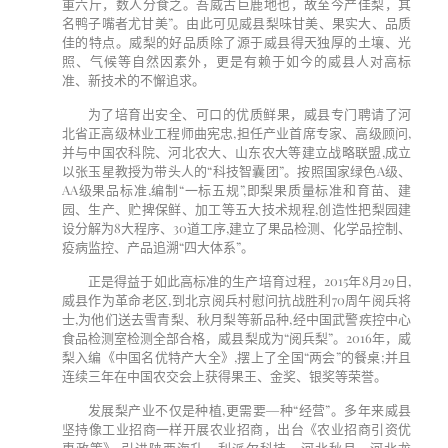
重六斤，数人分食之。吾威古巨鹿地也，故至今产佳梨，其
名鸭子嘴者尤甘美”。由此可见威县梨味甘美、果实大、品质
佳的特点。威梨的好品质除了源于威县得天独厚的土壤、光
照、气候等自然因素外，更是有赖于如今的威县人对高标
准、新技术的不懈追求。
为了培育出安全、可口的优质鲜果，威县专门聘请了河
北省正高级林业工程师曲宪忠
,
担任产业首席专家、高级顾问
,
并与中国农科院、河北农大、山东农大等建立战略联盟
,
成立
以张玉星教授为带头人的“科技智囊团”。按照国家绿色
A
级、
AA
级果品标准
,
编制“一标五规”
,
即梨果质量标准和育苗、建
园、生产、贮捭保鲜、加工等五大技术规程
,
创造性把梨园建
设分解为
8
大程序、
30
道工序
,
建立了果品检测、化学品控制、
疫病监控、产品追溯“四大体系”。
正是得益于如此高标准的生产培育过程，
2015
年
8
月
29
日
,
威县作为革命老区
,
到北京阅兵村慰问抗战胜利
70
周午阅兵将
士
,
为他们送去雪青梨、秋月梨等新品种
,
经中国武警疾控中心
食品检测室检测全部合格，威县梨成为“阅兵梨”。
2016
年，威
梨入编《中国名优特产大全》
,
摆上了全国“两会”的餐桌
;
并且
连续三年在中国农交会上获得果王、金奖、银奖等荣誉。
发展梨产业不仅是种植
,
更需要―种“经营”。多年来威县
坚持像工业招商一样开展农业招商，出台《农业招商引资优
惠政策》
,
引进陕西海升、利派尔科技、河北秋月、河北龙