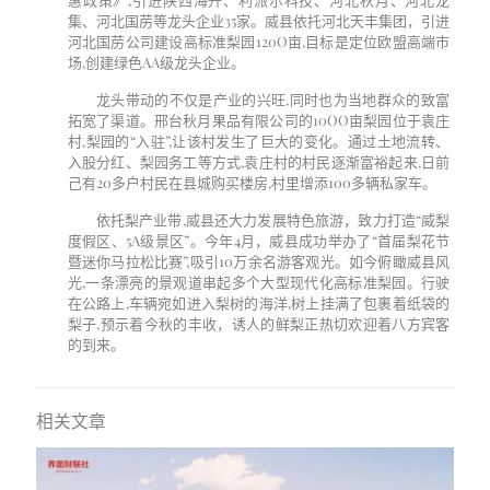
集、河北国苈等龙头企业
35
家。威县依托河北天丰集团，引进
河北国苈公司建设高标准梨园
120O
亩
,
目标是定位欧盟高端市
场
,
创建绿色
AA
级龙头企业。
龙头带动的不仅是产业的兴旺
,
同时也为当地群众的致富
拓宽了渠道。邢台秋月果品有限公司的
10OO
亩梨园位于袁庄
村
,
梨园的“入驻”
,
让该村发生了巨大的变化。通过土地流转、
入股分红、梨园务工等方式
,
袁庄村的村民逐渐富裕起来
,
日前
己有
20
多户村民在县城购买楼房
,
村里增添
100
多辆私家车。
依托梨产业带
,
威县还大力发展特色旅游，致力打造“威梨
度假区、
5A
级景区”。今年
4
月，威县成功举办了“首届梨花节
暨迷你马拉松比赛”
,
吸引
10
万余名游客观光。如今俯瞰威县风
光
,
一条漂亮的景观道串起多个大型现代化高标准梨园。行驶
在公路上
,
车辆宛如进入梨树的海洋
,
树上挂满了包裹着纸袋的
梨子
,
预示着今秋的丰收，诱人的鲜梨正热切欢迎着八方宾客
的到来。
相关文章