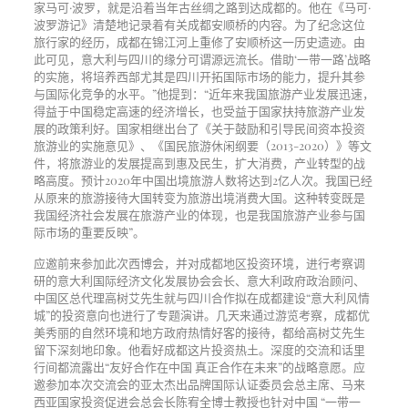
家马可·波罗，就是沿着当年古丝绸之路到达成都的。他在《马可·
波罗游记》清楚地记录着有关成都安顺桥的内容。为了纪念这位
旅行家的经历，成都在锦江河上重修了安顺桥这一历史遗迹。由
此可见，意大利与四川的缘分可谓源远流长。借助‘一带一路’战略
的实施，将培养西部尤其是四川开拓国际市场的能力，提升其参
与国际化竞争的水平。”他提到：“近年来我国旅游产业发展迅速，
得益于中国稳定高速的经济增长，也受益于国家扶持旅游产业发
展的政策利好。国家相继出台了《关于鼓励和引导民间资本投资
旅游业的实施意见》、《国民旅游休闲纲要（2013-2020）》等文
件，将旅游业的发展提高到惠及民生，扩大消费，产业转型的战
略高度。预计2020年中国出境旅游人数将达到2亿人次。我国已经
从原来的旅游接待大国转变为旅游出境消费大国。这种转变既是
我国经济社会发展在旅游产业的体现，也是我国旅游产业参与国
际市场的重要反映”。
应邀前来参加此次西博会，并对成都地区投资环境，进行考察调
研的意大利国际经济文化发展协会会长、意大利政府政治顾问、
中国区总代理高树艾先生就与四川合作拟在成都建设“意大利风情
城”的投资意向也进行了专题演讲。几天来通过游览考察，成都优
美秀丽的自然环境和地方政府热情好客的接待，都给高树艾先生
留下深刻地印象。他看好成都这片投资热土。深度的交流和话里
行间都流露出“友好合作在中国 真正合作在未来”的战略意愿。应
邀参加本次交流会的亚太杰出品牌国际认证委员会总主席、马来
西亚国家投资促进会总会长陈宥全博士教授也针对中国 “一带一