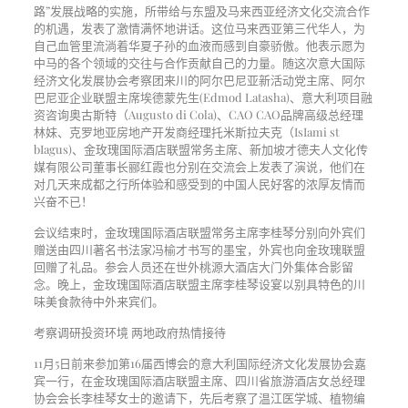
路”发展战略的实施，所带给与东盟及马来西亚经济文化交流合作
的机遇，发表了激情满怀地讲话。这位马来西亚第三代华人，为
自己血管里流淌着华夏子孙的血液而感到自豪骄傲。他表示愿为
中马的各个领域的交往与合作贡献自己的力量。随这次意大国际
经济文化发展协会考察团来川的阿尔巴尼亚新活动党主席、阿尔
巴尼亚企业联盟主席埃德蒙先生(Edmod Latasha)、意大利项目融
资咨询奥古斯特（Augusto di Cola)、CAO CAO品牌高级总经理
林妹、克罗地亚房地产开发商经理托米斯拉夫克（IsIami st
bIagus)、金玫瑰国际酒店联盟常务主席、新加坡才德夫人文化传
媒有限公司董事长郦红霞也分别在交流会上发表了演说，他们在
对几天来成都之行所体验和感受到的中国人民好客的浓厚友情而
兴奋不已！
会议结束时，金玫瑰国际酒店联盟常务主席李桂琴分别向外宾们
赠送由四川著名书法家冯榆才书写的墨宝，外宾也向金玫瑰联盟
回赠了礼品。参会人员还在世外桃源大酒店大门外集体合影留
念。晚上，金玫瑰国际酒店联盟主席李桂琴设宴以别具特色的川
味美食款待中外来宾们。
考察调研投资环境 两地政府热情接待
11月5日前来参加第16届西博会的意大利国际经济文化发展协会嘉
宾一行，在金玫瑰国际酒店联盟主席、四川省旅游酒店女总经理
协会会长李桂琴女士的邀请下，先后考察了温江医学城、植物编