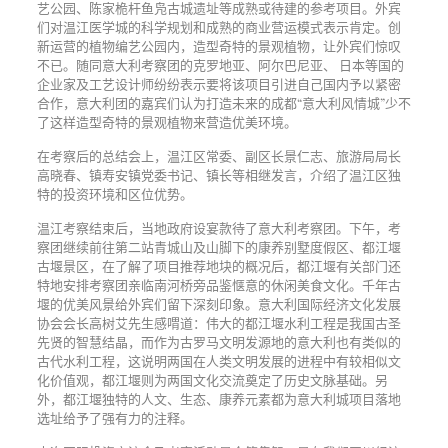
艺公园、陈家桅杆鱼凫古城遗址等成熟或待建的参考项目。外宾
们对温江医学城的科学规划和成熟的商业营运模式表示肯定。创
新运营的植物编艺公园内，造型奇特的景观植物，让外宾们惊叹
不已。随同意大利考察团的克罗地亚、阿尔巴尼亚、 日本等国的
企业家及工艺设计师纷纷表示要将该项目引进自己国内予以紧密
合作，意大利团的嘉宾们认为打造未来的成都“意大利风情城”少不
了这样造型奇特的景观植物来营造优美环境。
在考察后的总结会上，温江区常委、副区长景仁志、旅游局局长
高晓春、镇寿安镇党委书记、镇长等相继发言，介绍了温江区独
特的投资环境和区位优势。
温江考察结束后，当地政府设宴款待了意大利考察团。下午，考
察团继续前往第二站青城山及山脚下的康养别墅度假区、都江堰
古堰景区，在了解了项目推荐地块的概况后，都江堰有关部门还
特地安排考察团亲临南河桥旁品鉴惬意的休闲美食文化。千年古
堰的优美风景给外宾们留下深刻印象。意大利国际经济文化发展
协会会长高树艾先生感喟道：伟大的都江堰水利工程是我国古圣
先贤的智慧结晶，而作为古罗马文明发源地的意大利也有类似的
古代水利工程，这说明两国在人类文明发展的进程中有较相似文
化价值观，都江堰则为两国文化交流奠定了历史文脉基础。另
外，都江堰独特的人文、生态、康养元素都为意大利城项目落地
选址给予了强有力的注释。