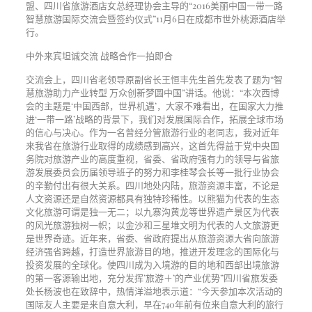
盟、四川省旅游酒店女总经理协会主导的“2016美丽中国一带一路
智慧旅游国际交流会暨签约仪式”11月6日在成都市世外桃源酒店举
行。
中外来宾坦诚交流 战略合作一拍即合
交流会上，四川省老领导原副省长王恒丰先生首先发表了题为“智
慧旅游助力产业转型 万众创新梦圆中国”讲话。他说：“本次西博
会的主题是‘中国西部，世界机遇’，大家不难看出，在国家大力推
进‘一带一路’战略的背景下，我们对发展国际合作，拓展全球市场
的信心与决心。作为一名曾经分管旅游行业的老同志，我对近年
来我省在旅游行业取得的成绩感到高兴，这首先得益于党中央国
务院对旅游产业的高度重视，省委、省政府强有力的领导与省旅
游发展委员会历届领导班子的努力和李桂琴会长等一批行业协会
的辛勤付出有很大关系。四川地处内陆，旅游资源丰富，不论是
人文资源还是自然资源都具有独特珍稀性。以熊猫为代表的生态
文化旅游可谓是独一无二；以九寨沟黄龙等世界遗产景区为代表
的风光旅游独树一帜；以金沙和三星堆文明为代表的人文旅游更
是世界奇迹。近年来，省委、省政府提出从旅游资源大省向旅游
经济强省跨越，打造世界旅游目的地，推进开发理念的国际化与
投资发展的全球化。使四川成为入境游的目的地和西部出境旅游
的第一客源输出地，充分发挥’旅游＋’的产业优势”四川省旅发委
处长杨波也在致辞中，热情洋溢地表示道：“今天参加本次活动的
国际友人主要是来自意大利，早在740年前有位来自意大利的旅行