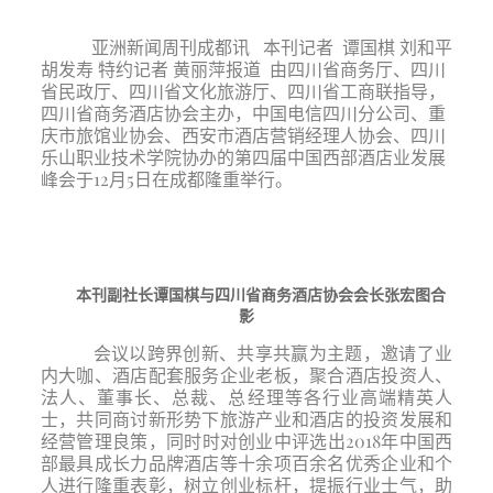
亚洲新闻周刊成都讯 本刊记者 谭国棋 刘和平
胡发寿 特约记者 黄丽萍报道 由四川省商务厅、四川
省民政厅、四川省文化旅游厅、四川省工商联指导，
四川省商务酒店协会主办，中国电信四川分公司、重
庆市旅馆业协会、西安市酒店营销经理人协会、四川
乐山职业技术学院协办的第四届中国西部酒店业发展
峰会于12月5日在成都隆重举行。
本刊副社长谭国棋与四川省商务酒店协会会长张宏图合
影
会议以跨界创新、共享共赢为主题，邀请了业
内大咖、酒店配套服务企业老板，聚合酒店投资人、
法人、董事长、总裁、总经理等各行业高端精英人
士，共同商讨新形势下旅游产业和酒店的投资发展和
经营管理良策，同时时对创业中评选出2018年中国西
部最具成长力品牌酒店等十余项百余名优秀企业和个
人进行隆重表彰，树立创业标杆，提振行业士气，助