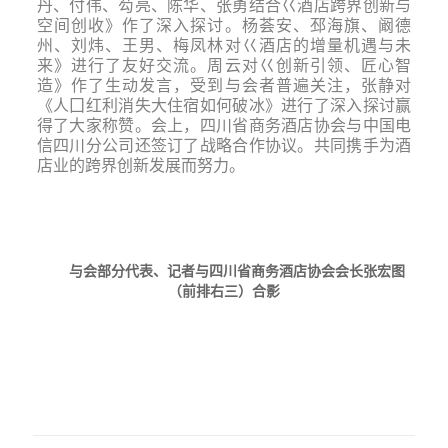
丹、付伟、芶亮、陈华、张勇结合巜酒店跨界创新与
空间创收》作了深入探讨。杨荟安、邳海旗、阚德
州、刘炜、王男、梅凤林对巜酒店的增量机遇与未
来》进行了友好交流。周云对巜创新引领、匠心智
造》作了生动发言，受到与会者普遍关注，张静对
《人囗红利消失大住宿如何破冰》进行了深入探讨赢
得了大家称赞。会上，四川省商务酒店协会与中国电
信四川分公司还签订了战略合作协议。共同携手为酒
店业的跨界创新发展而努力。
与会部分代表、记者与四川省商务酒店协会会长张宏图
（前排右三）合影