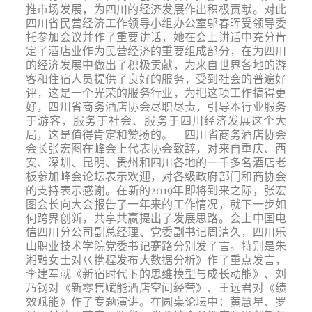
推市场发展，为四川的经济发展作出积极贡献。对此
四川省民营经济工作领导小组办公室邬春晖受领导委
托参加会议并作了重要讲话，她在会上讲话中充分肯
定了酒店业作为民营经济的重要组成部分，在为四川
的经济发展中做出了积极贡献，为来自世界各地的游
客和住宿人员提供了良好的服务，受到社会的普遍好
评，这是一个光荣的服务行业，为把这项工作搞得更
好，四川省商务酒店协会尽职尽责，引导本行业服务
于游客，服务于社会、服务于四川经济发展这个大
局，这是值得肯定和赞扬的。 四川省商务酒店协会
会长张宏图在峰会上代表协会致辞，对来自重庆、西
安、深圳、昆明、贵州和四川各地的一千多名酒店老
板参加峰会论坛表示欢迎，对各级政府部门和商协会
的支持表示感谢。在新的2019年即将到来之际，张宏
图会长向大会报告了一年来的工作情况，就下一步如
何跨界创新，共享共赢提出了发展思路。会上中国电
信四川分公司副总经理、党委副书记周清久，四川乐
山职业技术学院党委书记蹇路分别发了言。特别是朱
湘融女士对巜携程发布大数据分析》作了重点发言，
李建军就《新宿时代下的思维模型与成长动能》、刘
乃钢对《新零售赋能酒店空间经营》、王远君对《绩
效赋能》作了专题演讲。在圆桌论坛中：黄慧星、罗