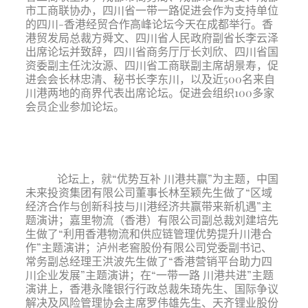
市工商联协办，四川省一带一路促进会作为支持单位
的四川-香港经贸合作高峰论坛今天在成都举行。香
港贸发局总裁方舜文、四川省人民政府副省长李云泽
出席论坛并致辞，四川省商务厅厅长刘欣、四川省国
资委副主任沈汝源、四川省工商联副主席胡景寿，促
进会会长林忠清、秘书长李东川，以及近500名来自
川港两地的商界代表出席论坛。促进会组织100多家
会员企业参加论坛。
论坛上，就“优势互补 川港共赢”为主题，中国
未来投资集团有限公司董事长林至颖先生做了“区域
经济合作与创新科技与川港经济共赢带来新机遇”主
题演讲；嘉里物流（香港）有限公司副总裁刘建培先
生做了“利用香港物流和供应链管理优势提升川港合
作”主题演讲；泸州老窖股份有限公司党委副书记、
常务副总经理王洪波先生做了“香港营销平台助力四
川企业发展”主题演讲；在“一带一路 川港共进”主题
演讲上，香港永隆银行行政总裁朱琦先生、国际争议
解决及风险管理协会主席罗伟雄先生、天齐锂业股份