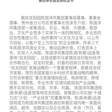
事倪泽东颁发授权证书
据双龙田园陈国淳风集团董事局董事、董事会
理事、贵州省分公司
名誉董事长倪泽东介绍：陈国淳
风集团是一家集酒业、实业、电商、大健康、旅游
业、文化产业等多个实体为一体的跨地区、多业态的
综合性集团公司，始终秉持
“以文化为主导，以上市
为目标，以客户至上为宗旨”的企业精神，传承三千
年陈国淳风酒业
文化，推动品牌价值，打造资本上
市，实现人人持股。陈国淳风集团陈酒
(新都)品鉴馆
落地“双龙田园”，这是成都市马家镇双龙村股份经济
合作联合社、双龙村党委，村委的招商引资项目，是
“双龙田园”发展战略的一个重要里程碑，助推双龙经
济发展，既符合国家振兴乡村经济
发展战略的精神，
又符合新都区
“重点发展城际配送、电商物流，跨境
贸易、新零售、专业市场”区域功能规划产业战略，
携手实现共创、共建、共享、共赢。 陈国淳风集团陈
酒(新都)品鉴馆落地双龙田园，是集团公司实施“千城
万店”计划、“产业扶贫”的重要举措，陈酒(新都)品鉴
馆将成为陈国淳风集团陈酒在新都区域内唯一家面向
酒店、超市、加盟店以及企业用酒、年会（节日、喜