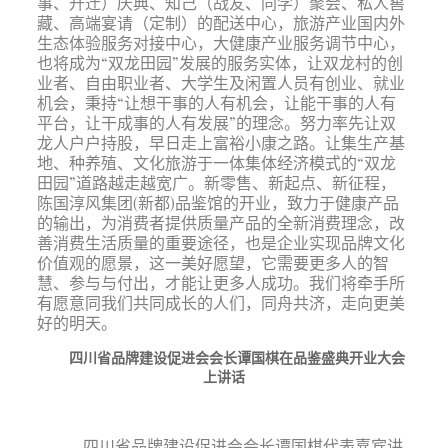
事、升迁）庆典、知己（战友、同学）聚会、私人窖
藏、高端宴请（定制）的配送中心，旅游产业国内外
生态体验服务对接中心，大健康产业服务调节中心，
也将成为“双龙田园”发展的服务实体，让双龙村的创
业者、自由职业者、大学生及闲置人员有创业、就业
机会，秉持“让想干事的人有机会，让能干事的人有
平台，让干成事的人有发展”的理念。努力率先让双
龙人户户持股，早日走上富裕小康之路。让集生产基
地、种养殖、文化旅游于一体集体经济模式的“双龙
田园”道路越走越宽广。新零售、新起点、新征程，
陈国淳风集团(新都)品鉴馆的开业，致力于健康产品
的输出，为消费者提供质量产品的全新消费理念，改
善消费生活质量的重要途径，也是企业实现品牌文化
价值观的愿景，这一美好愿望，它需要更多人的智
慧、参与与付出，才能让更多人成功。我们将牵手所
有愿意同我们共同成长的人们，同舟共济，走向更美
好的明天。
四川省品牌建设促进会会长谭国棋在品鉴盛典开业大会
上讲话
四川省品牌建设促进会会长谭国棋代表嘉宾讲