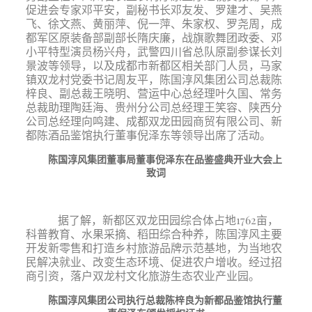
促进会专家邓平安，副秘书长邓友发、罗建才、吴燕
飞、徐文燕、黄丽萍、倪一萍、朱家权、罗尧周，成
都军区原装备部副部长隋庆廉，战旗歌舞团政委、邓
小平特型演员杨兴舟，武警四川省总队原副参谋长刘
景波等领导，以及成都市新都区相关部门人员，马家
镇双龙村党委书记周友平，陈国淳风集团公司总裁陈
梓良、副总裁王晓明、营运中心总经理叶久国、常务
总裁助理陶廷海、贵州分公司总经理王笑容、陕西分
公司总经理向鸣建、成都双龙田园商贸有限公司、新
都陈酒品鉴馆执行董事倪泽东等领导出席了活动。
陈国淳风集团董事局董事倪泽东在品鉴盛典开业大会上
致词
据了解，
新都区双龙田园综合体占地
1762亩，
科普教育、水果采摘、稻田综合种养，陈国淳风主要
开发新零售和打造乡村旅游品牌示范基地，为当地农
民解决就业、改变生态环境、促进农户增收。经过招
商引资，落户双龙村文化旅游生态农业产业园。
陈国淳风集团公司执行总裁陈梓良为新都品鉴馆执行董