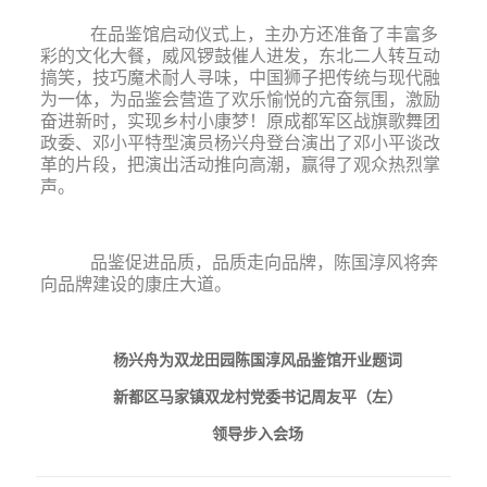
在品鉴馆启动仪式上，主办方还准备了丰富多
彩的文化大餐，威风锣鼓催人进发，东北二人转互动
搞笑，技巧魔术耐人寻味，中国狮子把传统与现代融
为一体，为品鉴会营造了欢乐愉悦的亢奋氛围，激励
奋进新时，实现乡村小康梦！原成都军区战旗歌舞团
政委、邓小平特型演员杨兴舟登台演出了邓小平谈改
革的片段，把演出活动推向高潮，赢得了观众热烈掌
声。
品鉴促进品质，品质走向品牌，陈国淳风将奔
向品牌建设的康庄大道。
杨兴舟为双龙田园陈国淳风品鉴馆开业题词
新都区马家镇双龙村党委书记周友平（左）
领导步入会场