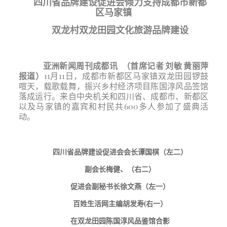
四川省品牌建设促进会倾力支持
成都
市
新都
区
马家镇
双龙村
双龙田园
文化旅游品牌建设
亚洲新闻周刊成都讯
（首席记者
刘敏
黄丽萍
报道）
11月11日，成都市新都区马家镇双龙田园锣鼓
喧天，载歌载舞，振兴乡村经济项目陈国淳风品签馆
落成运行。来自中央机关和四川省、成都市、新都区
以及马家
镇的嘉宾和村民共
600多人参加了盛典活
动。
四川省品牌建设促进会会长谭国棋（左二）
副会长梅健、（右二）
促进会副秘书长徐文燕（左一）
百姓生活网主编胡发寿
(右一）
在双龙田园陈国淳风品鉴馆合影