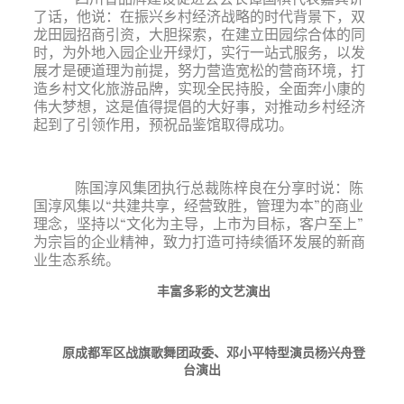
了话，他说：在振兴乡村经济战略的时代背景下，双
龙田园招商引资，大胆探索，在建立田园综合体的同
时，为外地入园企业开绿灯，实行一站式服务，以发
展才是硬道理为前提，努力营造宽松的营商环境，打
造乡村文化旅游品牌，实现全民持股，全面奔小康的
伟大梦想，这是值得提倡的大好事，对推动乡村经济
起到了引领作用，预祝品鉴馆取得成功。
陈国淳风集团执行总裁陈梓良在分享时说：陈
国淳风集以“共建共享，经营致胜，管理为本”的商业
理念，坚持以“文化为主导，上市为目标，客户至上”
为宗旨的企业精神，致力打造可持续循环发展的新商
业生态系统。
丰富多彩的文艺演出
原成都军区战旗歌舞团政委、邓小平特型演员杨兴舟登
台演出