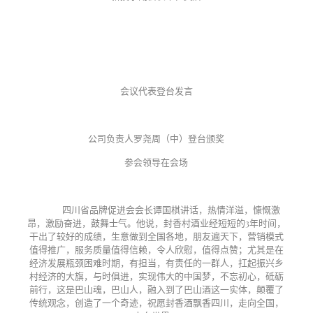
会议代表登台发言
公司负责人罗尧周（中）登台颁奖
参会领导在会场
四川省品牌促进会会长谭国棋讲话，热情洋溢，慷慨激
昂，激励奋进，鼓舞士气。他说，封香村酒
业经短短的
3年时间，
干出了较好的成绩，生意做到全国各地，朋友遍天下，营销模式
值得推广，服务质量值得信赖，令人欣慰，值得点赞；尤其是在
经济发展瓶颈困难时期，有担当，有责任的一群人，扛起振兴乡
村经济的大旗，与时俱进，实现伟大的中国梦，不忘初心，砥砺
前行，这是巴山魂，巴山人，融入到了巴山酒这一实体，颠覆了
传统观念，创造了一个奇迹，祝愿封香酒飘香四川，走向全国，