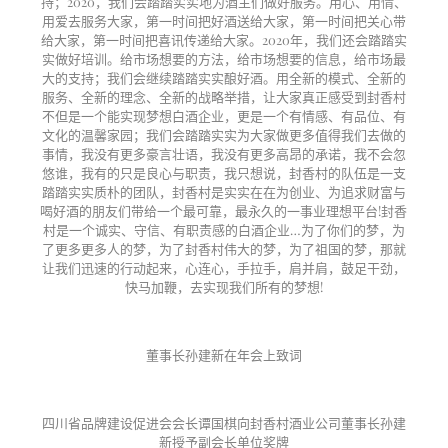
持；2020，我们会踏踏实实地为酒主们做好服务。用心、用情、
用爱去服务大家，第一时间把好酒送给大家，第一时间把关心带
给大家，第一时间把喜讯传递给大家。2020年，我们还会踏踏实
实做好培训。给市场想要的方法，给市场想要的信息，给市场最
大的支持；我们会继续踏踏实实酿好酒。用全新的模式、全新的
服务、全新的理念、全新的战略举措，让大家真正感受到封香村
不但是一个能实现梦想白酒企业，更是一个有情感、有品位、有
文化的温馨家园；我们会踏踏实实为大家做更多值得我们去做的
事情，我没有更多豪言壮语，我没有更多高昂的承诺，我不会忽
悠谁，我有的只是良心与职责，我只想说，封香村的队伍是一支
踏踏实实质朴的团队，封香村是实实在在为创业、为追求财富与
喝好酒的朋友们带给一个最可靠，最永久的一事业理想平台!封香
村是一个诚实、守信、有职责感的白酒企业…为了你们的梦，为
了更多更多人的梦，为了封香村伟大的梦，为了祖国的梦，那就
让我们迅速的行动起来，心连心，手拉手，肩并肩，鼓足干劲，
快马加鞭，去实现我们所有的梦想!
董事长孙建新在年会上致词
四川省品牌建设促进会会长谭国棋向封香村酒业公司董事长孙建
新授予副会长单位奖牌