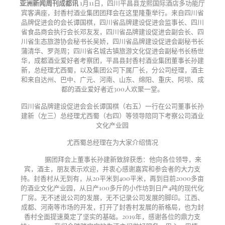
亚洲新闻周刊成都讯
1月11日，四川平昌县龙熙国际酒店多功能厅
宾客满座，封香村酒业集团团拜会在这里隆重举行。来自四川省
品牌促进会的会长谭国棋，四川省品牌建设促进会监事长、四川
省食品商会执行会长邓友发，四川省品牌建设促进会副会长、四
川省生态旅游协会秘书长吴娇，四川省品牌建设促进会副秘书长
蒲清华、罗尧周；四川省名城古镇旅游文化促进会副秘书长杨世
华，成都酒业爱好者考察团，平昌县封香村酒业集团董事长孙建
新，总经理尤西蜀，以及集团公司下属厂长，分公司经理，酒主
和来自达州、巴中、广元、河南、山东、绵阳、重庆、阿坝、成
都的酒业爱好者近300人欢聚一堂。
四川省品牌建设促进会会长谭国棋（右五）一行在公司董事长孙
建新（左三）总经理尤西蜀（右四）等领导陪同下考察公司酒业
文化产业园
尤西蜀总经理在为大家介绍情况
据团拜会上董事长孙建新致辞获悉：他向各位领导，来
宾，酒主，朋友表示欢迎，并衷心感谢嘉宾和参会者的大力支
持。封香村从无到有，从
20平米到400平米，再到目前2000多亩
的酒业文化产业园，从日产100多斤的小作坊到日产4吨的现代化
厂房。无不述说公司的发展，无不记录公司发展的脚印。江西、
成都、河南等市场的开发，打开了封香村发展的新格局，也为封
香村全面提速奠定了坚实的基础。2019年，感谢各位的鼎力支