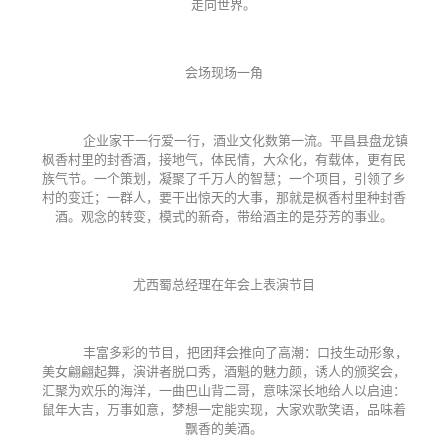
走向世界。
会场现场一角
企业家干一行爱一行，酒业文化数第一流。平昌县盘龙镇
枫香村里的封香酒，接地气，体民情，大众化，有载体，更有民
族气节。一个策划，凝聚了千万人的智慧；一个项目，引领了乡
村的变迁；一群人，要干出惊天的大事，那就是枫香村里种封香
酒。观念的转变，模式的新奇，带给酒主的是芬芳的事业。
尤西蜀总经理在年会上表演节目
丰富多彩的节目，把团拜会推向了高潮：口技生动形象，
美女翩翩起舞，演讲者脱口秀，酒魁的魅力颜，诱人的颁奖会，
汇聚为欢乐的海洋，一曲巴山背二哥，意味深长地给人以启迪：
鼠年大吉，万事如意，梦想一定能实现，大家欢歌笑语，品味着
飘香的美酒。