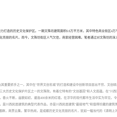
倾力打造的历史文化保护区。一期文殊坊建筑面积
6.6万平方米，其中特色商业街区4万
化亮丽的名片。而今，文殊坊街区人气欠佳，商家经营困难。笔者通过对文殊坊的深入
为其重要抓手之一，其中在“世界文创名城”的打造和建设中创新项目层出不穷、文创硕
大历史文化保护片区之一的文殊院，有着它特有的“文创基因”和人文底蕴。在“川西
，香火不断，庙貌如初，逶迤400余米的红墙，在浮华的现代都市生活中实为罕见，
，是川西民居建筑的典型代表作品，亦是川西民居建筑
“最接地气”和值得珍藏的建筑
院落群，商贾云集，繁华热闹，是成都历史文化亮丽的名片，犹如一幅当代的《清明上