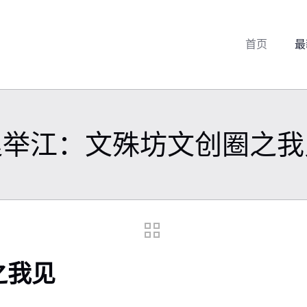
首页
最
赵举江：文殊坊文创圈之我
之我见