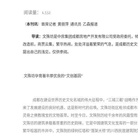
阅读量：
1,532
（
本刊讯
）
首席记者
黄丽萍
通讯员
乙森
报道
导读：
文殊坊是中房集团成都房地产开发有限公司受政府委托，
改造前，商贾云集，繁华热闹，处处洋溢着繁荣的气息，是成都历史文
提出自己的浅见，仅供参阅。
文殊坊孕育着丰厚优良的
“文创基因”
成都在建设世界历史文化名城的伟大征程中，
“三城三都”战略作
来了发展建设的良好机遇，这是新时代的召唤。文殊坊街区毗邻成都市三
灵骨之佛教瑰宝的文物荟萃。时至今日，文殊院历经千余年的风霜雪雨
文殊坊的建筑承载着厚重的历史韵味，它是中国建筑文化宝库的一部分
繁华喧嚣的市井中，文殊院的绿树红墙和“落架大修”的川西民居建筑