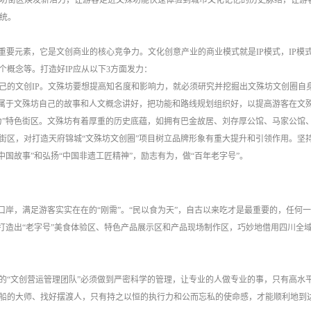
殊坊街区焕发新活力，让游客走进文殊坊能快速体验到城市文化记忆的历史脉络，让游
系统。
的重要元素，它是文创商业的核心竞争力。文化创意产业的商业模式就是IP模式，IP模
概念等。打造好IP应从以下3方面发力：
己的文创
IP。文殊坊要想提高知名度和影响力，就必须研究并挖掘出文殊坊文创圈自
，把属于文殊坊自己的故事和人文概念讲好，把功能和路线规划组织好，以提高游客在文
力”特色街区。文殊坊有着厚重的历史底蕴，如拥有巴金故居、刘存厚公馆、马家公馆
街区，对打造天府锦城“文殊坊文创圈”项目树立品牌形象有重大提升和引领作用。坚
国故事”和弘扬“中国非遗工匠精神”，励志有为，做“百年老字号”。
卡口岸，满足游客实实在在的“刚需”。“民以食为天”，自古以来吃才是最重要的，任
打造出“老字号”美食体验区、特色产品展示区和产品现场制作区，巧妙地借用四川全
的
“文创营运管理团队”必须做到严密科学的管理，让专业的人做专业的事，只有高水
船的大师、找好摆渡人，只有持之以恒的执行力和公而忘私的使命感，才能顺利地到达