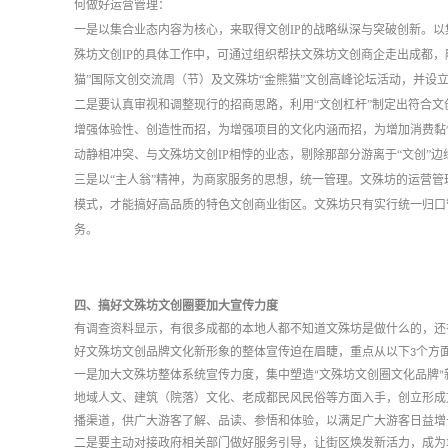
何做好运营管理：
一是以集合业态内容为核心，来取得文创
IP的战略纵深与突破创新。
殊坊文创IP的具体工作中，可通过组织帮扶文殊坊文创商企走出成都，
猫”国际文创交流周（节）及文殊坊“金熊猫”文创高峰论坛活动，并
二是要认真审视和调整现行的招商思路，利用
“文创杠杆”制定出符合
增强体验性、创造性而招，为增强项目的文化内涵而招，为增加消费黏
动静相冲突、与文殊坊文创IP相悖的业态，剔除那部分游离于“文创”
三是以
“主人翁”精神，为商家服务的思想，统一管理。文殊坊的运营
模式，才能搞好高品质的特色文创商业街区。文殊坊只有实行统一归口
务。
四、搞好文殊坊文创圈要加大宣传力度
有调查资料显示，有很多成都的本地人都不知道文殊坊是做什么的，还
好文殊坊文创品牌文化新形象的整体宣传迫在眉睫，重点从以下
3
个方
一是加大文殊坊整体系统宣传力度，集中塑造
“
文殊坊文创圈文化品牌
”
地域人文、建筑（院落）文化、老成都民风民俗等方面入手，创立形成
播渠道，供广大游客了解、品读、参悟和体验，以满足广大游客日益增
二是要主动对接政府相关部门做好服务引导，让街区焕发新活力，成为