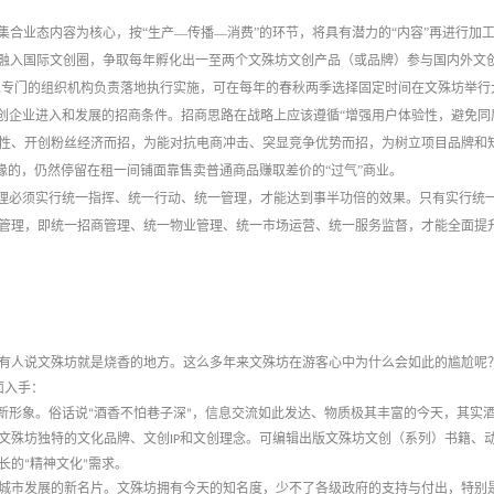
以集合业态内容为核心，按“生产—传播—消费”的环节，将具有潜力的“内容”再进行
融入国际文创圈，争取每年孵化出一至两个文殊坊文创产品（或品牌）参与国内外文创
设立专门的组织机构负责落地执行实施，可在每年的春秋两季选择固定时间在文殊坊举
文创企业进入和发展的招商条件。招商思路在战略上应该遵循“增强用户体验性，避免
性、开创粉丝经济而招，为能对抗电商冲击、突显竞争优势而招，为树立项目品牌和
边缘的，仍然停留在租一间铺面靠售卖普通商品赚取差价的“过气”商业。
管理必须实行统一指挥、统一行动、统一管理，才能达到事半功倍的效果。只有实行统
管理，即统一招商管理、统一物业管理、统一市场运营、统一服务监督，才能全面提
有人说文殊坊就是烧香的地方。这么多年来文殊坊在游客心中为什么会如此的尴尬呢
面入手：
新形象。俗话说
“
酒香不怕巷子深
”
，信息交流如此发达、物质极其丰富的今天，其实
文殊坊独特的文化品牌、文创
IP
和文创理念。可编辑出版文殊坊文创（系列）书籍、
长的
“
精神文化
”
需求。
城市发展的新名片。文殊坊拥有今天的知名度，少不了各级政府的支持与付出，特别