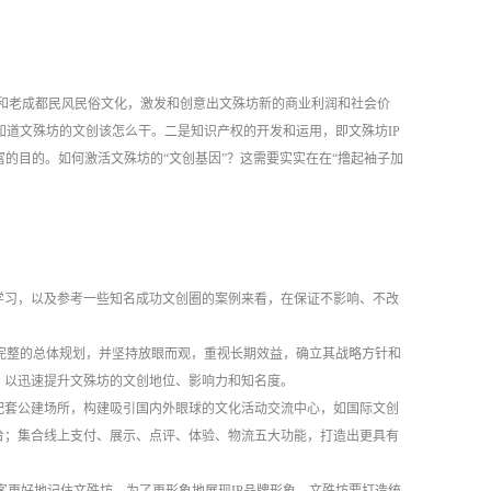
和老成都民风民俗文化，激发和创意出文殊坊新的商业利润和社会价
知道文殊坊的文创该怎么干。二是知识产权的开发和运用，即文殊坊
IP
的目的。如何激活文殊坊的“文创基因”？这需要实实在在“撸起袖子加
学习，以及参考一些知名成功文创圈的案例来看，在保证不影响、不改
完整的总体规划，并坚持放眼而观，重视长期效益，确立其战略方针和
，以迅速提升文殊坊的文创地位、影响力和知名度。
配套公建场所，构建吸引国内外眼球的文化活动交流中心，如国际文创
台；集合线上支付、展示、点评、体验、物流五大功能，打造出更具有