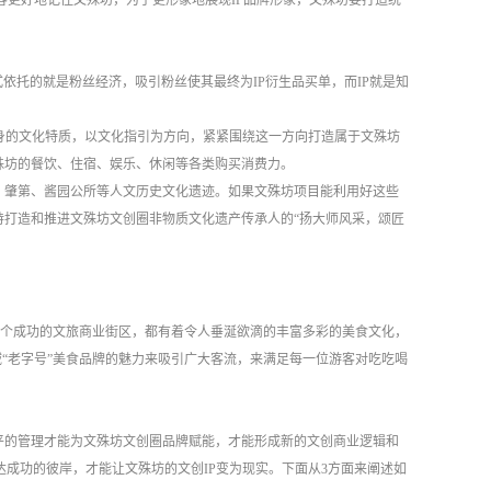
客更好地记住文殊坊，为了更形象地展现IP品牌形象，文殊坊要打造统
式依托的就是粉丝经济，吸引粉丝使其最终为IP衍生品买单，而IP就是知
身的文化特质，以文化指引为方向，紧紧围绕这一方向打造属于文殊坊
殊坊的餐饮、住宿、娱乐、休闲等各类购买消费力。
、肇第、酱园公所等人文历史文化遗迹。如果文殊坊项目能利用好这些
持打造和推进文殊坊文创圈非物质文化遗产传承人的“扬大师风采，颂匠
何一个成功的文旅商业街区，都有着令人垂涎欲滴的丰富多彩的美食文化，
域“老字号”美食品牌的魅力来吸引广大客流，来满足每一位游客对吃吃喝
平的管理才能为文殊坊文创圈品牌赋能，才能形成新的文创商业逻辑和
成功的彼岸，才能让文殊坊的文创IP变为现实。下面从3方面来阐述如