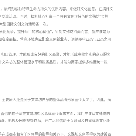
加工，最终形成独特且生命力持久的优质内容，来做好文化创意。在搞好文
交流活动。同时，择机精心打造一个具有文创IP特色的文殊坊“金熊
行大型国际文创交流活动各一次。
同质化竞争，提升项目的核心价值”，针对文殊坊招商而言，就应该是为
知名度而招。营商环境也应配合文创新业态，调整那些业态与业态之间
一归口管理，才能形成良好的街区商誉，才能形成高效务实的商业服务
升文殊坊的整体管理水平和服务品质，才能为商家提供多维度统一服
？主要原因还是关于文殊坊自身的整体品牌形象宣传太少了，因此，搞
酒香也怕巷子深在文殊坊街区总体宣传诉求方面，我们应该从文殊坊的
动漫、影视及网络视频作品，并广泛地借助于互联网及自媒体等文化传
是在成都市和青羊区领导的指导和关心下，文殊坊文创圈得以为建设西