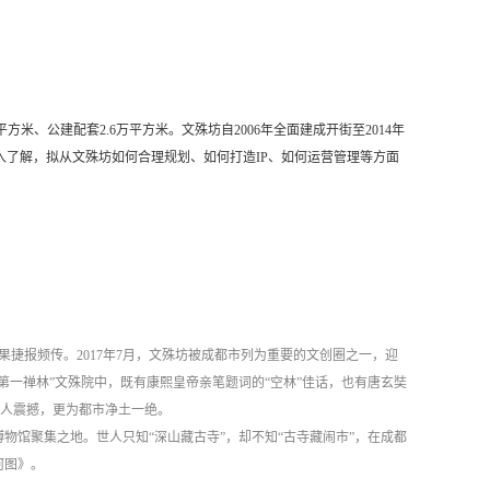
平方米、公建配套2.6万平方米。文殊坊自2006年全面建成开街至2014年
了解，拟从文殊坊如何合理规划、如何打造IP、如何运营管理等方面
果捷报频传。2017年7月，文殊坊被成都市列为重要的文创圈之一，迎
第一禅林”文殊院中，既有康熙皇帝亲笔题词的“空林”佳话，也有唐玄奘
令人震撼，更为都市净土一绝。
博物馆聚集之地。世人只知“深山藏古寺”，却不知“古寺藏闹市”，在成都
河图》。