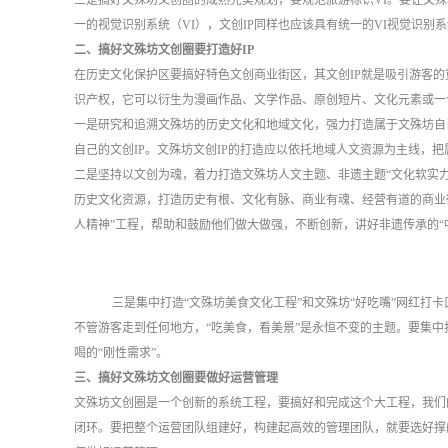
三是搞好文殊坊文创圈的成熟完美规划，要规范旅游标识
VI。要让文
一的视觉识别系统（VI），文创IP同样也应该具有统一的VI视觉识别
二、搞好文殊坊文创圈要打造好
IP
在历史文化保护区要搞好特色文创商业街区，其文创
IP就是吸引游客
识产权，它可以衍生为漫画作品、文学作品、原创短片、文化元素或一个
一是研究和追溯文殊坊的历史文化和地域文化，强力打造属于文殊坊自
自己的文创IP。文殊坊文创IP的打造应以依托地域人文资源为主线
二是坚持以文创为魂，着力打造文殊坊人文主题、非遗主题
“文化软实
历史文化资源，打造历史有根、文化有脉、商业有魂、经营有道的商业
人精神”工程，帮助和鼓励他们做大做强，不断创新，讲好非遗传承的“中
三是集中打造
“文殊坊美食文化工程”和文殊坊“好吃嘴”网红打
不管游客走到任何地方，“吃美食，看美景”是永恒不变的主题。要集中
喝的“刚性需求”。
三、搞好文殊坊文创圈要做好运营管理
文殊坊文创圈是一个创新的系统工程，要搞好和完成这个大工程，我们
闭环。要把整个运营团队组建好，构建起高效的管理团队，就要选好撑