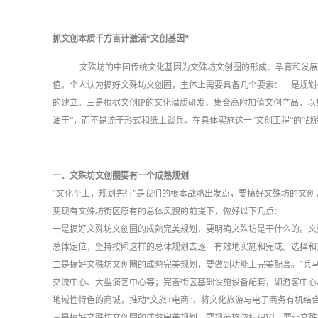
抓文创本质千方百计激活
“文创基因”
文殊坊的中国传统文化基因为文殊坊文创圈的形成、孕育和发展
值。个人认为搞好文殊坊文创圈，主体上需要具备几个要素：一是规划
的建立。三是根据文创IP的文化潜质研发、集合高附加值文创产品，以
油干”，而不是流于形式和纸上谈兵。在具体实施这一“文创工程”的“战役
一、文殊坊文创圈要有一个成熟规划
“文化至上，规划先行”是我们的根本战略出发点，要搞好文殊坊的文
变现有文殊坊街区原有的总体风貌的前提下，做好以下几点：
一是搞好文殊坊文创圈的成熟完美规划，要明确文殊坊是干什么的。文
总体定位，坚持按照这样的总体规划去逐一有效地实施和完成。选择和
二是搞好文殊坊文创圈的成熟完美规划，要做到功能上完美配套。
“兵
交流中心、大型演艺中心等；完善街区基础设施设备配套，如游客中心
地域性特色的商城，推动“文旅+电商”，将文化旅游与电子商务有机结