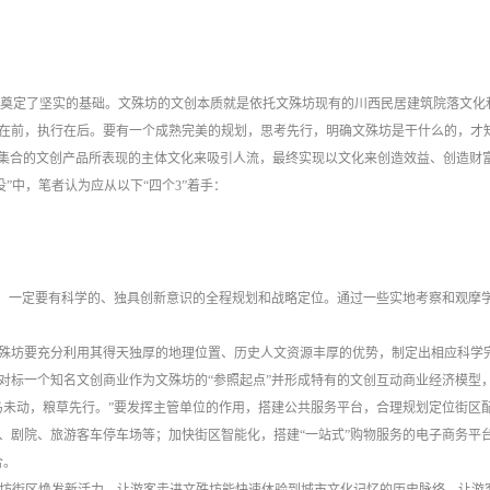
奠定了坚实的基础。文殊坊的文创本质就是依托文殊坊现有的川西民居建筑院落文化
在前，执行在后。要有一个成熟完美的规划，思考先行，明确文殊坊是干什么的，才
集合的文创产品所表现的主体文化来吸引人流，最终实现以文化来创造效益、创造财富
”中，笔者认为应从以下“四个3”着手：
创，一定要有科学的、独具创新意识的全程规划和战略定位。通过一些实地考察和观摩
殊坊要充分利用其得天独厚的地理位置、历史人文资源丰厚的优势，制定出相应科学
对标一个知名文创商业作为文殊坊的
“参照起点”并形成特有的文创互动商业经济模型
马未动，粮草先行。”要发挥主管单位的作用，搭建公共服务平台，合理规划定位街区
、剧院、旅游客车停车场等；加快街区智能化，搭建“一站式”购物服务的电子商务平
合。