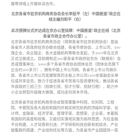
展等领域上开展纵深合作。
北京各省市驻京机构商务协会会长李延平（左）中国报道?政企在
线主编刘和平（右）
此次授牌仪式并达成在京办公室挂牌：中国报道?政企在线（北京
各省市政企合作办公室）。
北京各省市驻京机构商务协会（简称各省市驻京机构协会）是由
各省市人民政府驻京办联合组建，各省市商协会、上市公司、500
强企业、央企国企、各大金融机构等联合发起，于2007年在北京
正式注册成立。目前拥有近300家各省市政府驻京办（联络处）会
员或理事单位，3000多个各省市商协会团体会员（团体会员旗下
企业约300多万），拥有中国上市公司网、各省市上市公司俱乐
部、各省市上市公司发展智库的主板上市公司1300余家副会长单
位或共享会员。致力于促进各省市贸易与投资便利化，推动各省
市县政府三招三引（招商引资、招才引智、招财引税），助力中
小企业转型升级做大做强，成功走向资本市场。
北京各省市驻京机构商务协会智库聚集中科院、社科院、工程
院、中管院及各大高校和国内外相关研究机构的顶级科学家、设
计师、金融家、经济学家、管理学家、思想家、企业家，本着既
有国际的高度和视角，又能切实落地实施为指导思想，为在金融
平台构建、人才培育和引进、产学研和科技创新有机结合、产业
链集群的搭建、产业结构优化等方面，为各省市产业园提供一揽