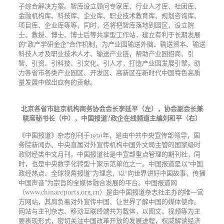
子综合解决方案。智库设立顾问专家库、行业人才库、社团库、
金融机构库、科技库、企业库、职业技术教育库、规划咨询库、
项目库、企业库等等，同时，还将把智库落地到园区，设立院
士、教授、博士、博士后等共享型工作站，建立有利于长期发展
的“政产学研金企”合作机制，为产业园输送外脑、输送资本、输送
科技人才及职业技术人才、输送产业链，帮助产业园招商、引
智、引资、引科技、引文化、引人才，打造产业园发展引擎。助
力各省市各类产业园区、开发区、高新区在新时代中国特色高质
量发展中做出应有的贡献。
北京各省市驻京机构商务协会会长李延平（左），协会副会长兼
联席秘书长（中），中国报道?政企在线频道主编刘和平（右）
《中国报道》杂志创刊于1950年，是由中共中央宣传部领导，国
务院新闻办、中央直属对外宣传机构中国外文局主管的国家级时
政财经类中文月刊。中国报道社是中宣部重点管理的期刊社，同
时，也是中央数字化转型十家示范单位之一。中国报道是以“中国
政经热点、全球视角报道”为理念，以“向世界讲好中国故事，传播
中国声音”为宗旨的全媒体融合发展的平台。中国报道网
（www.chinareports.org.cn）是由中国报道杂志社主办的唯一官
方网站，其肩负着对外宣传中国、让世界了解中国的媒体使命。
网站与主刊杂志、移动互联终端共为载体，以图文、视频等为主
要表现形式，密切关注中国改革开放的发展进程，权威解读经济