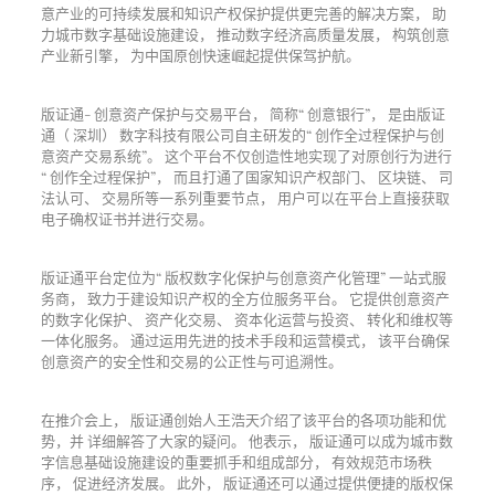
意产业的可持续发展和知识产权保护提供更完善的解决方案， 助
力城市数字基础设施建设， 推动数字经济高质量发展， 构筑创意
产业新引擎， 为中国原创快速崛起提供保驾护航。
版证通- 创意资产保护与交易平台， 简称“ 创意银行”， 是由版证
通（ 深圳） 数字科技有限公司自主研发的“ 创作全过程保护与创
意资产交易系统”。 这个平台不仅创造性地实现了对原创行为进行
“ 创作全过程保护”， 而且打通了国家知识产权部门、 区块链、 司
法认可、 交易所等一系列重要节点， 用户可以在平台上直接获取
电子确权证书并进行交易。
版证通平台定位为“ 版权数字化保护与创意资产化管理” 一站式服
务商， 致力于建设知识产权的全方位服务平台。 它提供创意资产
的数字化保护、 资产化交易、 资本化运营与投资、 转化和维权等
一体化服务。 通过运用先进的技术手段和运营模式， 该平台确保
创意资产的安全性和交易的公正性与可追溯性。
在推介会上， 版证通创始人王浩天介绍了该平台的各项功能和优
势，并 详细解答了大家的疑问。 他表示， 版证通可以成为城市数
字信息基础设施建设的重要抓手和组成部分， 有效规范市场秩
序， 促进经济发展。 此外， 版证通还可以通过提供便捷的版权保