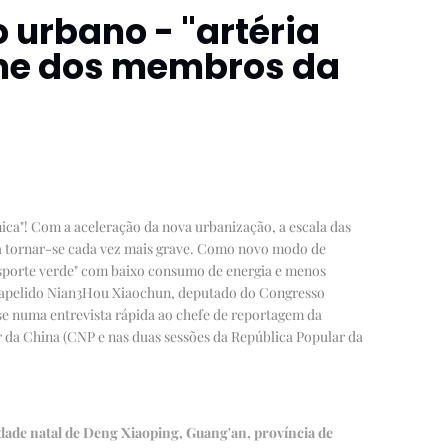
 urbano - "artéria
me dos membros da
ica"! Com a aceleração da nova urbanização, a escala das
 a tornar-se cada vez mais grave. Como novo modo de
nsporte verde" com baixo consumo de energia e menos
apelido Nian
3
Hou Xiaochun, deputado do Congresso
se numa entrevista rápida ao chefe de reportagem da
 da China (CNP e nas duas sessões da República Popular da
dade natal de Deng Xiaoping, Guang'an, província de