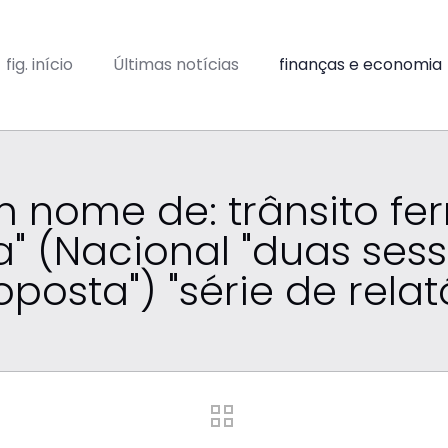
fig. início
Últimas notícias
finanças e economia
nome de: trânsito fer
a" (Nacional "duas se
osta") "série de relató