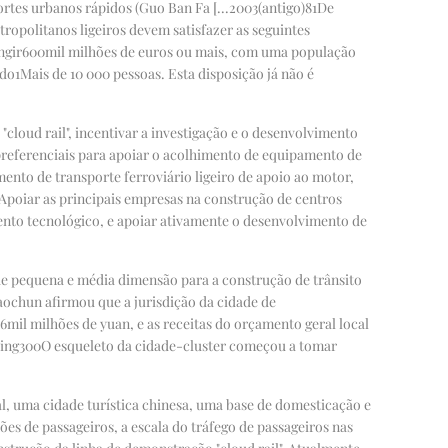
rtes urbanos rápidos (Guo Ban Fa [...
2003
(antigo)
81
De
politanos ligeiros devem satisfazer as seguintes
ngir
600
mil milhões de euros ou mais, com uma população
ido
1
Mais de 10 000 pessoas. Esta disposição já não é
loud rail", incentivar a investigação e o desenvolvimento
s preferenciais para apoiar o acolhimento de equipamento de
ento de transporte ferroviário ligeiro de apoio ao motor,
 Apoiar as principais empresas na construção de centros
ento tecnológico, e apoiar ativamente o desenvolvimento de
e pequena e média dimensão para a construção de trânsito
aochun afirmou que a jurisdição da cidade de
.6
mil milhões de yuan, e as receitas do orçamento geral local
ing
300
O esqueleto da cidade-cluster começou a tomar
, uma cidade turística chinesa, uma base de domesticação e
ões de passageiros, a escala do tráfego de passageiros nas