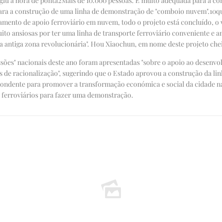
ngiu a hora de ponta
2
Mais de 10.000 pessoas. É muito adequada para a con
ara a construção de uma linha de demonstração de "comboio nuvem".
10
q
mento de apoio ferroviário em nuvem, todo o projeto está concluído, o 
uito ansiosas por ter uma linha de transporte ferroviário conveniente e 
a antiga zona revolucionária". Hou Xiaochun, em nome deste projeto che
ssões" nacionais deste ano foram apresentadas "sobre o apoio ao desenvo
s de racionalização", sugerindo que o Estado aprovou a construção da l
pondente para promover a transformação económica e social da cidade n
s ferroviários para fazer uma demonstração.