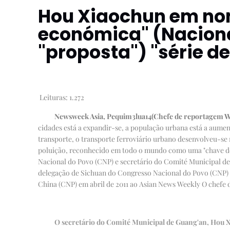
Hou Xiaochun em nome
económica" (Nacion
"proposta") "série de
Leituras:
1.272
Newsweek Asia, Pequim
3
lua
14
(Chefe de reportagem W
cidades está a expandir-se, a população urbana está a aum
transporte, o transporte ferroviário urbano desenvolveu-s
poluição, reconhecido em todo o mundo como uma "chave de
Nacional do Povo (CNP) e secretário do Comité Municipal de 
delegação de Sichuan do Congresso Nacional do Povo (CNP) n
China (CNP) em abril de 2011 ao Asian News Weekly O chefe 
O secretário do Comité Municipal de Guang'an, Hou Xi