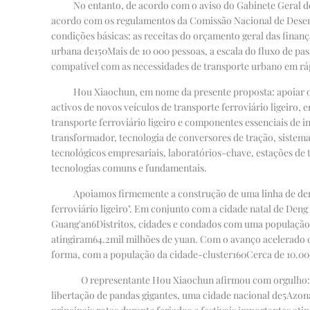
No entanto, de acordo com o aviso do Gabinete Geral do
acordo com os regulamentos da Comissão Nacional de Desenv
condições básicas: as receitas do orçamento geral das finanç
urbana de
150
Mais de 10 000 pessoas, a escala do fluxo de pa
compatível com as necessidades de transporte urbano em r
Hou Xiaochun, em nome da presente proposta: apoiar o d
activos de novos veículos de transporte ferroviário ligeiro,
transporte ferroviário ligeiro e componentes essenciais de 
transformador, tecnologia de conversores de tração, sistema
tecnológicos empresariais, laboratórios-chave, estações de
tecnologias comuns e fundamentais.
Apoiamos firmemente a construção de uma linha de dem
ferroviário ligeiro". Em conjunto com a cidade natal de De
Guang'an
6
Distritos, cidades e condados com uma população 
atingiram
64.2
mil milhões de yuan. Com o avanço acelerado d
forma, com a população da cidade-cluster
160
Cerca de 10.00
O representante Hou Xiaochun afirmou com orgulho: G
libertação de pandas gigantes, uma cidade nacional de
5A
zon