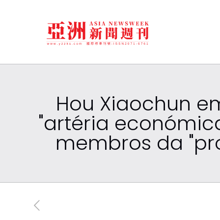
Hou Xiaochun em 
"artéria económic
membros da "prop