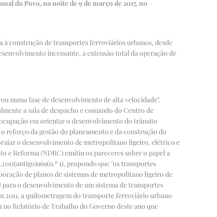
al do Povo, na noite de 9 de março de 2017, no
 à construção de transportes ferroviários urbanos, desde
esenvolvimento incessante, a extensão total da operação de
rou numa fase de desenvolvimento de alta velocidade".
oalmente a sala de despacho e comando do Centro de
eocupação em orientar o desenvolvimento do trânsito
o reforço da gestão do planeamento e da construção do
ajar o desenvolvimento de metropolitano ligeiro, elétrico e
o e Reforma (NDRC) emitiu os pareceres sobre o papel a
.
2015
(antigo)
969
(n.º 1), propondo que "os transportes
aboração de planos de sistemas de metropolitano ligeiro de
l para o desenvolvimento de um sistema de transportes
m 2011, a quilometragem do transporte ferroviário urbano
iu no Relatório de Trabalho do Governo deste ano que