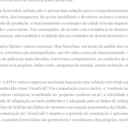
 ferroviário urbano não é apenas uma solução para o congestionamento d
a, dos transportes, do sector imobiliário e de outros sectores conexo
 modo de produção, o funcionamento económico da cidade tem um impacto
ida e conveniente. Por conseguinte, de acordo com a tendência de desen
s pessoas, mas também a realidade das necessidades de desenvolvimento 
metro ligeiro e outros sistemas. Hou Xiaochun, em nome da análise das v
ra-estruturas do metropolitano, aos elevados custos de funcionamento, à 
 de aplicação mais elevadas. Em termos comparativos, as condições de c
 uma área pequena, baixo custo, poupança de energia, menos poluição, et
: a BYD e outras empresas nacionais lançaram uma solução estratégica 
 conhecido como "cloud rail". Em comparação com o metro, o "comboio n
 outras vantagens, semelhante ao "pequeno comboio no ar", a velocidade
de de adaptação ao meio ambiente e é adequado para as linhas de tráfego
rtérias de tráfego das linhas de turismo e navegação panorâmica da cidade,
a construção do "cloud rail" é simples e o período de construção é apro
as pontes ferroviárias são permeáveis e constituem, elas próprias, um b