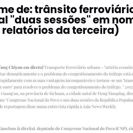
 de: trânsito ferroviário
al "duas sessões" em no
 relatórios da terceira)
ang Chiyun em direto)
"Transporte ferroviário urbano - "artéria económ
entar dramaticamente e o problema do congestionamento do tráfego está
e rapidamente com as suas vantagens incomparáveis e tornou-se um "tra
 ouro" para resolver o problema do congestionamento do tráfego. "
2017
Guang'an, na província de Sichuan, a cidade natal de Deng Xiaoping, dis
o "Congresso Nacional do Povo e nas duas sessões da República Popular
de reportagem disse numa entrevista rápida à Asia News Weekly.
aochun (à direita), deputado do Congresso Nacional do Povo (CNP), ci