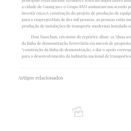
principais rotas durante feriados e festivais importantes ati
a cidade de Guang'an e o Grupo BYD assinaram um acordo p
investir em
20
A construção do projeto de produção de equipa
para o emprego
1
Mais de dez mil pessoas, as pessoas estão m
produção de instalações de transporte modernas instalado n
Hou Xiaochun, em nome do repórter, disse: as "duas se
da linha de demonstração ferroviária em nuvem de proposta
"construção da linha de demonstração, e dar o apoio corres
para o desenvolvimento da indústria nacional de transporte
Artigos relacionados