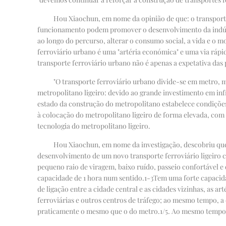
Hou Xiaochun, em nome da opinião de que: o transporte
funcionamento podem promover o desenvolvimento da indústri
ao longo do percurso, alterar o consumo social, a vida e o
ferroviário urbano é uma "artéria económica" e uma via ráp
transporte ferroviário urbano não é apenas a expetativa da
"O transporte ferroviário urbano divide-se em metro, 
metropolitano ligeiro: devido ao grande investimento em inf
estado da construção do metropolitano estabelece condições
à colocação do metropolitano ligeiro de forma elevada, com
tecnologia do metropolitano ligeiro.
Hou Xiaochun, em nome da investigação, descobriu que
desenvolvimento de um novo transporte ferroviário ligeiro
pequeno raio de viragem, baixo ruído, passeio confortável e
capacidade de 1 hora num sentido.
1-3
Tem uma forte capacida
de ligação entre a cidade central e as cidades vizinhas, as a
ferroviárias e outros centros de tráfego; ao mesmo tempo, 
praticamente o mesmo que o do metro.
1/5
. Ao mesmo tempo, 