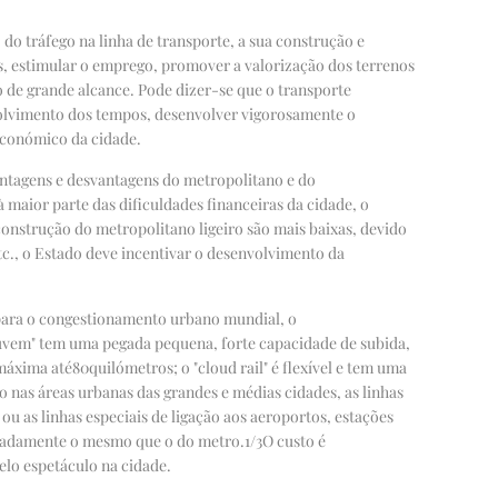
o tráfego na linha de transporte, a sua construção e
s, estimular o emprego, promover a valorização dos terrenos
 de grande alcance. Pode dizer-se que o transporte
volvimento dos tempos, desenvolver vigorosamente o
económico da cidade.
antagens e desvantagens do metropolitano e do
maior parte das dificuldades financeiras da cidade, o
onstrução do metropolitano ligeiro são mais baixas, devido
c., o Estado deve incentivar o desenvolvimento da
para o congestionamento urbano mundial, o
uvem" tem uma pegada pequena, forte capacidade de subida,
 máxima até
80
quilómetros; o "cloud rail" é flexível e tem uma
 nas áreas urbanas das grandes e médias cidades, as linhas
 ou as linhas especiais de ligação aos aeroportos, estações
ximadamente o mesmo que o do metro.
1/3
O custo é
elo espetáculo na cidade.