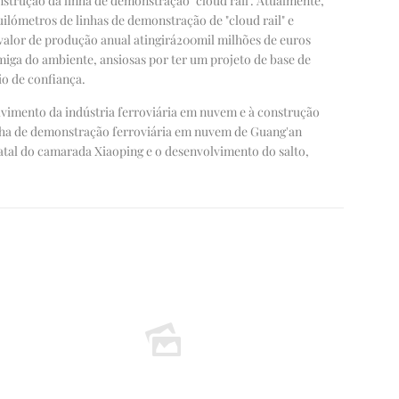
strução da linha de demonstração "cloud rail". Atualmente,
uilómetros de linhas de demonstração de "cloud rail" e
valor de produção anual atingirá
200
mil milhões de euros
amiga do ambiente, ansiosas por ter um projeto de base de
io de confiança.
lvimento da indústria ferroviária em nuvem e à construção
inha de demonstração ferroviária em nuvem de Guang'an
atal do camarada Xiaoping e o desenvolvimento do salto,