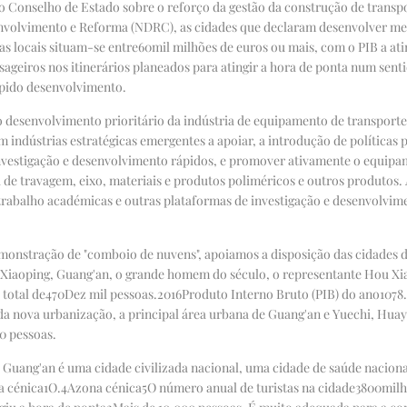
 Conselho de Estado sobre o reforço da gestão da construção de transpo
olvimento e Reforma (NDRC), as cidades que declaram desenvolver metro
as locais situam-se entre
60
mil milhões de euros ou mais, com o PIB a ati
ssageiros nos itinerários planeados para atingir a hora de ponta num sent
ápido desenvolvimento.
esenvolvimento prioritário da indústria de equipamento de transporte "c
 em indústrias estratégicas emergentes a apoiar, a introdução de política
investigação e desenvolvimento rápidos, e promover ativamente o equipam
 de travagem, eixo, materiais e produtos poliméricos e outros produtos.
 trabalho académicas e outras plataformas de investigação e desenvolvim
onstração de "comboio de nuvens", apoiamos a disposição das cidades d
ng Xiaoping, Guang'an, o grande homem do século, o representante Hou Xi
total de
470
Dez mil pessoas.
2016
Produto Interno Bruto (PIB) do ano
1078
a nova urbanização, a principal área urbana de Guang'an e Yuechi, Huay
0 pessoas.
uang'an é uma cidade civilizada nacional, uma cidade de saúde nacional
a cénica
1
O.
4A
zona cénica
5
O número anual de turistas na cidade
3800
milh