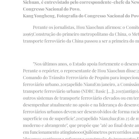
Sichuan, é entrevistado pelo correspondente-chefe da New
Congresso Nacional do Povo.
Kang Yongheng, Fotografia do Congresso Nacional do Pov
Perante os jornalistas, Hou Xiaochun afirmou: o Comit
a
1965
Construção do primeiro metropolitano da China, o Met
transporte ferroviário da China passou a ser a primeira do 
"Nos últimos anos, o Estado apoia fortemente o desenvo
Perante o repórter, o representante de Hou Xiaochun disse:
2
Comando do Trânsito Ferroviário de Pequim para inspecionar
ferroviário urbano.
2015
apelido Nian
1
Em janeiro, a Comissão
transporte ferroviário urbano (NDRC Basic [...]).
2015
(antigo)
outros sistemas de transporte ferroviário elevados ou em ter
desempenhar atualmente no apoio e na liderança do desenvol
ferroviários urbanos devem ser desenvolvidos de forma racio
superfície ou de superfície".
2017
apelido Nian
2
lua
3
Em 25 de m
moderno e abrangente", que propõe que "até ao final deste a
em funcionamento atingiu
6000
Quilómetros percorridos an
"devemos continuar a reforçar a construção de transportes fe