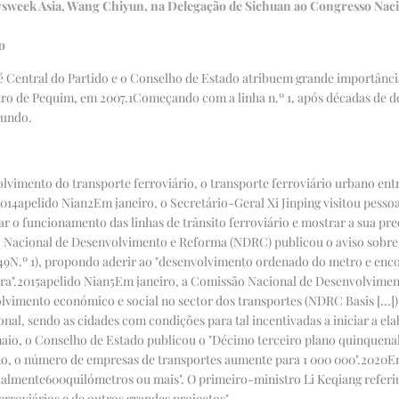
sweek Asia, Wang Chiyun, na Delegação de Sichuan ao Congresso Nacion
o
é Central do Partido e o Conselho de Estado atribuem grande importância
ro de Pequim, em 2007.
1
Começando com a linha n.º 1, após décadas de d
mundo.
lvimento do transporte ferroviário, o transporte ferroviário urbano ent
014
apelido Nian
2
Em janeiro, o Secretário-Geral Xi Jinping visitou pess
 o funcionamento das linhas de trânsito ferroviário e mostrar a sua pr
 Nacional de Desenvolvimento e Reforma (NDRC) publicou o aviso sobre 
49
N.º 1), propondo aderir ao "desenvolvimento ordenado do metro e encor
ra".
2015
apelido Nian
5
Em janeiro, a Comissão Nacional de Desenvolviment
vimento económico e social no sector dos transportes (NDRC Basis [...])
nal, sendo as cidades com condições para tal incentivadas a iniciar a el
aio, o Conselho de Estado publicou o "Décimo terceiro plano quinquena
no, o número de empresas de transportes aumente para 1 000 000".
2020
E
ualmente
600
quilómetros ou mais". O primeiro-ministro Li Keqiang refer
rroviários e de outros grandes projectos".