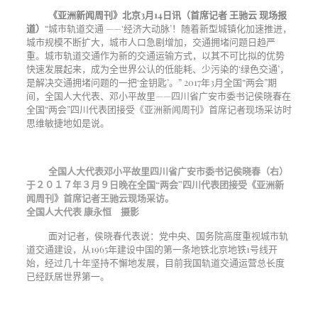
《亚洲新闻周刊》北京
3
月
14
日讯（首席记者 王驰云 现场报
道）
“城市轨道交通 ——‘经济大动脉’！随着新型城镇化加速推进，
城市规模不断扩大，城市人口急剧增加，交通拥堵问题日趋严
重。城市轨道交通作为新的交通运输方式，以其不可比拟的优势
快速发展起来，成为全世界公认的低能耗、少污染的‘绿色交通’，
是解决交通拥堵问题的一把‘金钥匙’。”
2017
年
3
月全国“两会”期
间，全国人大代表、邓小平故里——四川省广安市委书记侯晓春在
全国“两会”四川代表团接受《亚洲新闻周刊》首席记者现场采访时
思维敏捷地如是说。
全国人大代表邓小平故里四川省广安市委书记侯晓春（右）
于２０１７年３月９日晚在全国“两会”四川代表团接受《亚洲新
闻周刊》首席记者王驰云现场采访。
全国人大代表 康永恒 摄影
面对记者，侯晓春代表说：党中央、国务院高度重视城市轨
道交通建设，从
1965
年建设中国的第一条地铁北京地铁
1
号线开
始，经过几十年坚持不懈地发展，目前我国轨道交通运营总长度
已经跃居世界第一。