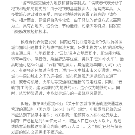
“城市轨道交通分为地铁和轻轨等制式。” 侯晓春代表分析了
地铁和轻轨的优劣势：由于地铁的基建投资大、运营成本高，大
多数城市财政难以承受，国家对地铁建设设置了较高的申请条
件。相对而言，建设轻轨条件较低，由于轻轨的铺设方式以高架
为主，具有占地少、造价低，节约能源、污染少等特点，国家应
当鼓励发展轻轨技术。
侯晓春代表调查发现：国内已有比亚迪等企业针对世界各国
城市拥堵问题推出的战略性解决方案，研发出称为“云轨”的新型轻
轨交通工具。与地铁相比，“云轨”具有占地面积小、爬坡能力强、
转弯半径小、噪音低、乘坐舒适等优点，类似于“空中小火车”，最
高时速可达
80
公里；“云轨”编组灵活，其运能为单向每小时
1-3
万
人，有很强的环境适应能力，适用于大中城市市区交通线，中心
城市与周边城市之间的连接线，城市风景观光浏览线的交通干
线，或者与机场、火车站等交通枢纽连接的专用线路；同时，“云
轨”施工简便，建设周期约为地铁的
1/3
，造价仅为地铁的
1/5
。同
时，轨架桥梁通透，本身就是城市的一道靓丽风景线。
但是，根据国务院办公厅《关于加强城市快速轨道交通建设
管理的通知》（国办发〔
2003
〕
81
号）规定，申报发展轻轨的城
市应达到下述基本条件：地方财政一般预算收入在
60
亿元以上，
国内生产总值达到
600
亿元以上，城区人口在
150
万人以上，规划
线路客流规模达到单向高峰小时
1
万人以上。这个规定已经与快速
发展的城市交通需求不相适应。