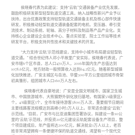
侯晓春代表为此建议：支持“云轨”交通装备产业优先发展，
鼓励积极研发新型轻型轨道交通工具，纳入战略性新兴产业予以
扶持，出台优惠政策支持轻型轨道交通装备主机及核心部件快速
研发，积极推动轻型轨道交通装备配套的电机、变压器、牵引变
流技术、制动系统、轮轴、高分子材料及制品等产品产业化。支
持核心企业建设企业技术中心、重点实验室、院士工作站等技术
研发平台，积极支持共性技术和关键技术的开发。
“大力支持‘云轨’示范线建设，支持中小城市布局建设轻型轨
道交通。” 结合世纪伟人邓小平故里广安实际，侯晓春代表说，广
安市辖
6
个区市县，总人口
470
万人，
2016
年国内生产总值达到
1078.6
亿元，地方财政一般预算收入达到
64.2
亿元。随着新型城镇
化加快推进，广安主城区与岳池、华蓥
300
平方公里组团城市骨架
初具雏形，组团城市人口
160
万人左右。
侯晓春代表自豪地说：广安是全国文明城市、国家卫生城
市、中国旅游城市、大熊猫野外驯化放归基地，有国家
5A
级景区
1
个，
4A
级景区
5
个，全市年接待游客
3800
万人次，重要假节日期间
主要线路客流规模达到高峰小时
2
万人以上。非常适合建设“云轨”
示范线。“目前，广安市与比亚迪集团签署协议，拟建设一条
10
公
里的‘云轨’示范线，并投资
20
亿元建设云轨配套设备生产项目，整
个项目建成后，年产值将达
200
亿元，解决就业
1
万人以上，老百
姓非常渴望拥有一条便捷环保的轨道交通线，渴望有一个现代交