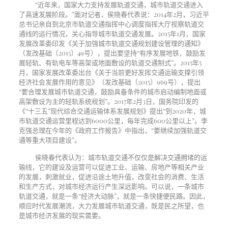
“近年来，国家大力支持发展轨道交通，城市轨道交通进入
了高速发展阶段。”面对记者，侯晓春代表说：
2014
年
2
月，习近平
总书记亲自到北京市轨道交通指挥中心调度指挥大厅视察轨道交
通线的运行情况，关心指导城市轨道交通发展。
2015
年
1
月，国家
发展改革委印发《关于加强城市轨道交通规划建设管理的通知》
（发改基础〔
2015
〕
49
号），提出要坚持“有序发展地铁，鼓励发
展轻轨、有轨电车等高架或地面敷设的轨道交通制式”。
2015
年
5
月，国家发展改革委出台《关于当前更好发挥交通运输支撑引领
经济社会发展作用的意见》（发改基础〔
2015
〕
969
号），提出
“要合理发展城市轨道交通，鼓励具备条件的城市启动编制地面或
高架敷设为主的轻轨系统规划”。
2017
年
2
月
3
日，国务院印发的
《“十三五”现代综合交通运输体系发展规划》提出“到
2020
年，城
市轨道交通运营里程达到
6000
公里，每年完成
600
公里以上”。李
克强总理在今年的《政府工作报告》中指出，“要继续加强轨道交
通等重大项目建设”。
侯晓春代表认为：城市轨道交通不仅仅是解决交通拥堵的运
输线，它的建设及运营可以促进工业、运输、房地产等相关产业
的发展，刺激就业，促进沿途土地升值，改变社会的消费、生活
和生产方式，对城市经济运行产生深远影响。可以说，一条城市
轨道交通，就是一条“经济大动脉”，就是一条快捷便民路。因此，
顺应时代发展潮流，大力发展城市轨道交通，既是民之所望，也
是城市经济发展的现实需要。