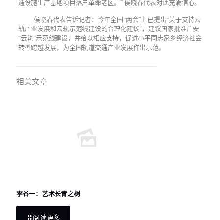
通设施生产基地项目落户革命老区。” 侯晓春代表对此充满信心。
侯晓春代表告诉记者：今年全国“两会”上已提出“关于支持云
轨产业发展和云轨示范线建设的合理化建议”，建议国家批准广安
“云轨”示范线建设，并给以相应支持，促进小平同志家乡经济社会
转型跨越发展，为全国轨道交通产业发展作出示范。
相关文章
李谷一：艺术长青之树
阅读更多