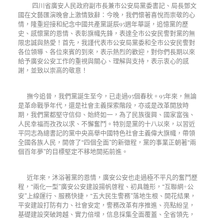
四川省廣安人民政府副市長兼市公安局黨委書記、局長鄧文
國在文藝匯演晚會上激情致辭：今晚，我們懷著喜悅而崇敬的心
情，隆重迎接和紀念中國共產黨誕辰
95
週年華誕，追憶黨的歷
史、感懷黨的恩情、表彰旗幟先鋒，表達全市公安民警對黨的無
限忠誠與熱愛！首先，我謹代表市公安局黨委和全市公安民警對
各位領導、各位來賓的到來，表示熱烈的歡迎，對你們長期以來
給予廣安公安工作的重視與關心、理解與支持，表示衷心的感
謝，並致以崇高的敬意！
撫今追昔，我們黨誕生至今，已走過
95
個春秋。
95
年來，無論
是革命戰爭年代，還是社會主義探索階段，亦或是改革開放時
期，我們黨都堅守信仰、始終如一，為了民族復興、國家富強、
人民幸福而孜孜以求、不懈奮鬥。特別是黨的十八以來，以習近
平同志為總書記的黨中央高舉中國特色社會主義偉大旗幟，帶領
全國各族人民，開啓了
“
四個全面
”
的新徵程，黨的事業正朝著
“
兩
個百年夢
”
的目標堅定不移地開拓前進。
近年來，沐浴著黨的恩情，廣安公安也走過極不平凡的奮鬥歷
程，
“
兩化一型
”
廣安公安建設揚帆啓程、初具雛形，
“
互聯網
+
公
安
”
上線運行、服務快捷，
“
五大民生警務
”
落地生根、開花結果，
平安建設打防有力、社會安定，警務改革有序推進、亮點紛呈，
基礎建設突破跨越、實力倍增，信息採集全面覆蓋、全省領先，