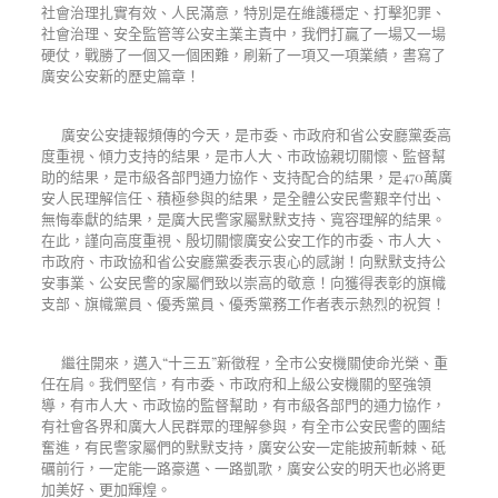
社會治理扎實有效、人民滿意，特別是在維護穩定、打擊犯罪、
社會治理、安全監管等公安主業主責中，我們打贏了一場又一場
硬仗，戰勝了一個又一個困難，刷新了一項又一項業績，書寫了
廣安公安新的歷史篇章！
廣安公安捷報頻傳的今天，是市委、市政府和省公安廳黨委高
度重視、傾力支持的結果，是市人大、市政協親切關懷、監督幫
助的結果，是市級各部門通力協作、支持配合的結果，是
470
萬廣
安人民理解信任、積極參與的結果，是全體公安民警艱辛付出、
無悔奉獻的結果，是廣大民警家屬默默支持、寬容理解的結果。
在此，謹向高度重視、殷切關懷廣安公安工作的市委、市人大、
市政府、市政協和省公安廳黨委表示衷心的感謝！向默默支持公
安事業、公安民警的家屬們致以崇高的敬意！向獲得表彰的旗幟
支部、旗幟黨員、優秀黨員、優秀黨務工作者表示熱烈的祝賀！
繼往開來，邁入
“
十三五
”
新徵程，全市公安機關使命光榮、重
任在肩。我們堅信，有市委、市政府和上級公安機關的堅強領
導，有市人大、市政協的監督幫助，有市級各部門的通力協作，
有社會各界和廣大人民群眾的理解參與，有全市公安民警的團結
奮進，有民警家屬們的默默支持，廣安公安一定能披荊斬棘、砥
礪前行，一定能一路豪邁、一路凱歌，廣安公安的明天也必將更
加美好、更加輝煌。