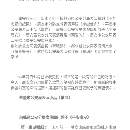
廣安經開區、棗山園區、協興園區公安分局表演舞蹈《不能
忘記的記憶》、廣安市消防支隊表演舞蹈《忠誠使命》、華鎣市
公安局表演小品《獻血》、前鋒區公安分局表演四川盤子《平安
廣安》、廣安區公安分局表演舞蹈《親愛的》、廣安市公安局表
演說唱《廣安公安這些年》、
嶽池縣公安局表演曲藝《警魂韻》、鄰水縣公安局表演情景劇
《緝毒警察》、武勝縣公安局表演歌伴舞《警魂》將晚會推向了
高潮……
95年前的七月已永載史冊，留下的是一段有關紅色的記憶。
今天，廣安警方用飛揚的歌聲回望那段崢嶸歲月，用激越的舞步
奏響對黨的深情禮贊，用鏗鏘的誓言詮釋歷史賦予的神聖使命。
華鎣市公安局表演小品《獻血》
前鋒區公安分局表演四川盤子《平安廣安》
第一章 旗幟紅
九十五年前，一葉烏篷船從風雨飄搖的南湖