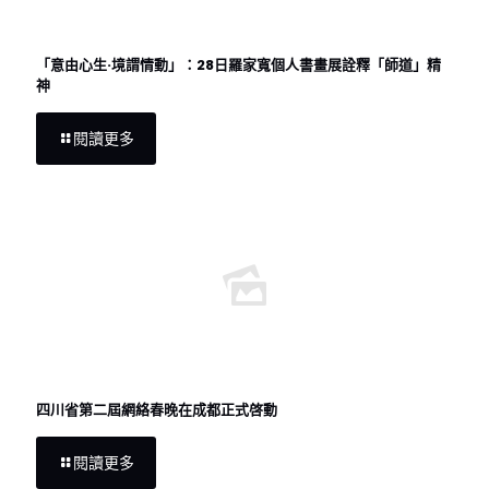
「意由心生·境謂情動」：28日羅家寬個人書畫展詮釋「師道」精
神
閱讀更多
四川省第二屆網絡春晚在成都正式啓動
閱讀更多