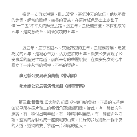
這是一支勇立潮頭、壯志凌雲、豪氣沖天的隊伍，他以堅實
的步伐、超常的膽魄、無盡的智慧，在這片紅色熱土上走出了一
條
“
十二五
”
不平凡的輝煌之路。這五年，是砥礪奮進、不懈追求的
五年，是鋭意改革、創新實踐的五年。
這五年，是夯基固本、突破跨越的五年，是服務發展、忠誠
為民的五年，是凝心聚力、活力迸發的五年。廣安公安實現了公
安事業的歷史性跨越，前所未有的華麗蛻變，在廣安兒女的心中
矗立了一座永恆的標桿、不朽的豐碑。
嶽池縣公安局表演曲藝《警魂韻》
鄰水縣公安局表演情景劇《緝毒警察》
第三章 鑄警魂
當太陽的光輝嵌進頭頂的警徽，正義的光芒便
如繁星般在這片熱土的每個角落熠熠閃爍。從此，有一種信念叫
忠誠，有一種付出叫奉獻，有一種精神叫無畏，有一種使命叫守
護。堅實的身軀站成一座巍峨的山峯，忙碌的步履踏出一條平安
的大道，遒勁的雙手擎起一片和諧的藍天。