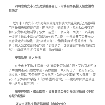
四川省廣安市公安局黨委副書記、常務副局長楊天榮宣讀表
彰決定
近年來，廣安市公安局各級黨組織和廣大共產黨員充分發揮戰
鬥堡壘和先鋒模範作用，開拓創新，砥礪奮進，為推動公安工作
和公安隊伍建設凝聚了強大正能量。一個支部一面旗，一名黨員
一盞燈！值此中國共產黨誕辰
95
週年之際，中共廣安市公安局委
員會決定表彰獎勵一批
“
旗幟支部
”
、
“
旗幟黨員
”
和優秀黨務工作
者；楊天榮常務副局長宣讀了表彰決定；鄧文國副市長為
“
旗幟支
部
”
、
“
旗幟黨員
”
和優秀黨務工作者頒獎。
榮獲殊譽 當之無愧
在全市上下掀起
“
兩學一做
”
學習教育熱潮之際，又欣喜地迎來
了中國共產黨
95
週歲華誕。為歡慶這一偉大的日子，弘揚公安先
進文化，鍛造
“
五個過硬
”
公安隊伍，助推公安事業
“
五大發展
”
，廣
安市公安局特此舉辦《「旗幟·豐碑·警魂」——慶祝中國共產黨誕
辰
95
週年文藝匯演》。
廣安經開區、棗山園區、協興園區公安分局表演舞蹈《不能
忘記的記憶》
廣安市消防支隊表演舞蹈《忠誠使命》