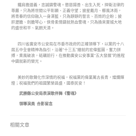
鐵肩擔道義，忠誠鑄警魂。懲惡揚善、出生入死，捍衛法律的
尊嚴，只為將世間公平彰顯、正義守望；披星戴月、櫛風沐雨，
將青春的信仰融入一身湛藍，只為錚錚的誓言、百姓的企盼；披
肝瀝膽、劍膽琴心，俠骨柔情鑄就熱血警魂，只為換來賨城大地
的盛世和平、氣朗天清。
四川省廣安市公安局在市委市政府的正確領導下，以黨的十八
屆五中全會精神為指引，沿著
“
十三五
”
繪就的宏偉藍圖，奮力拼
搏，乘風破浪，砥礪前行，在推動廣安公安事業
“
五大發展
”
的進程
中鑄就新的榮光。
美妙的歌聲化作深情的祝福，祝福黨的偉業萬古長青，燦爛輝
煌；祝福我們的祖國繁榮昌盛，國泰民安！
武勝縣公安局表演歌伴舞《警魂》
領導演員 合影留念
相關文章