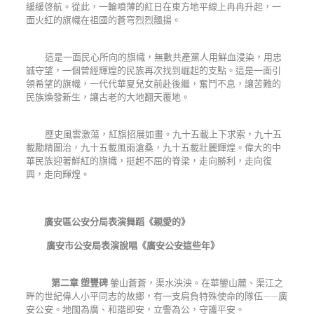
緩緩啓航。從此，一輪噴薄的紅日在東方地平線上冉冉升起，一
面火紅的旗幟在祖國的蒼穹烈烈飄揚。
這是一面民心所向的旗幟，無數共產黨人用鮮血浸染，用忠
誠守望，一個曾經輝煌的民族再次找到崛起的支點。這是一面引
領希望的旗幟，一代代華夏兒女前赴後繼，奮鬥不息，讓苦難的
民族煥發新生，讓古老的大地翻天覆地。
歷史風雲激蕩，紅旗招展如畫。九十五載上下求索，九十五
載勵精圖治，九十五載風雨滄桑，九十五載壯麗輝煌。偉大的中
華民族迎著鮮紅的旗幟，挺起不屈的脊梁，走向勝利，走向復
興，走向輝煌。
廣安區公安分局表演舞蹈《親愛的》
廣安市公安局表演說唱《廣安公安這些年》
第二章 塑豐碑
鎣山蒼蒼，渠水泱泱。在華鎣山麓、渠江之
畔的世紀偉人小平同志的故鄉，有一支肩負特殊使命的隊伍
——
廣
安公安。地闊為廣、和諧即安，立警為公，守護平安。