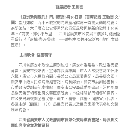
首席記者 王馳雲
《亞洲新聞週刊》四川廣安
6
月
30
日訊（首席記者 王馳雲 文
/
圖）
歲月如歌，九十五載黨的光輝歷程譜寫一首驚天動地詩篇；
為夢啓航，六千廣安公安優秀兒女意氣風發再踏新的徵程！
2016
年
“7.1”
前夜，鄧小平故里——四川省廣安市公安局三樓多功能廳隆
重舉行《「旗幟·豐碑·警魂」——慶祝中國共產黨誕辰
95
週年文藝
匯演》。
主持晚會 恪盡職守
四川省廣安市政協主席劉鳳成，廣安市委常委、政法委書記
肖雷，廣安市委常委、宣傳部長唐雄興，市人大常委會副主任康
永恆，廣安市人民政府副市長兼公安局黨委書記、局長鄧文國，
廣安市中級人民法院黨組書記、院長鄭治，廣安市委副秘書長、
市委政法委副書記李遠紀，廣安市公安局黨委副書記、常務副局
長楊天榮等領導出席文藝匯演晚會；市級相關部門領導和嘉賓、
市公安局局機關全體民警、職工、輔警，武警、消防官兵代表，
各區市縣（園區）（分）局民警代表以及民警家屬代表參加文藝
匯演晚會。
四川省廣安市人民政府副市長兼公安局黨委書記、局長鄧文
國出席晚會並激情致辭