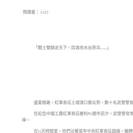
閱讀量：
1,127
「戰士雙腳走天下，四渡赤水出奇兵……」
盛夏酷暑，紅軍長征土城渡口舊址旁，數十名武警警官
在紀念中國工農紅軍長征勝利80週年前夕，武警警官
神。
在13天時間里，他們沿著當年中央紅軍長征路線，輾轉5