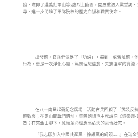
館，瞻仰了遵義紅軍山等5處烈士陵園，開展重溫入黨誓詞
尋，進一步明確了軍隊院校的歷史血脈和職責使命。
出發前，官兵們做足了「功課」。每到一處舊址前，他
行為，更是一次淨化心靈、篤志理想信念、矢志強軍的實踐
在八一南昌起義紀念廣場，活動官兵回顧了「武裝反抗
懷致哀；在婁山關戰鬥遺址，集體朗誦毛主席詩詞《憶秦娥·
旨；在夾金山腳下，感懷革命理想高於天的豪情壯志。
「我志願加入中國共產黨，擁護黨的綱領……」在瑞金