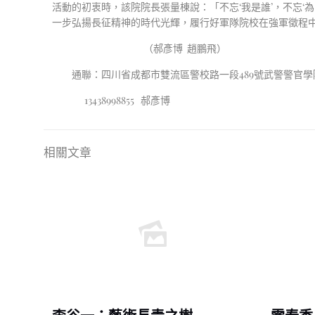
活動的初衷時，該院院長張量棟說：「不忘‘我是誰’，不忘
一步弘揚長征精神的時代光輝，履行好軍隊院校在強軍徵程
（郝彥博 趙鵬飛）
通聯：四川省成都市雙流區警校路一段489號武警警官學
13438998855 郝彥博
相關文章