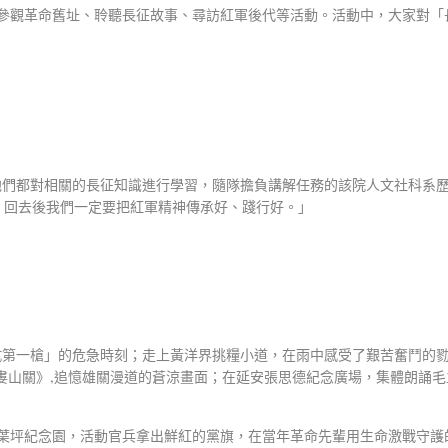
、參觀革命舊址、聆聽長征故事、尋訪紅軍後代等活動。活動中，大家對「
們都對相關的長征知識進行學習，隨隊擔負講解任務的該院人文社科系歷
，回去後我們一定要把紅軍精神傳承好、踐行好。」
第一槍」的危急時刻；走上黃洋界挑糧小道，在雨中感受了艱苦奮鬥的勠
婁山關》,追憶雄關漫道的蒼涼畫面；在延安張思德紀念廣場，集體朗誦
葉坪紀念園，活動官兵拿出鮮紅的黨旗，在當年革命先輩用生命激戰守護