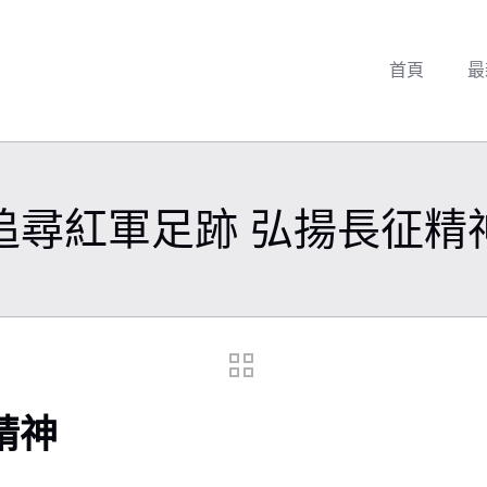
首頁
最
追尋紅軍足跡 弘揚長征精
精神