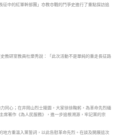
長征中的紅軍幹部團」亦教亦戰的鬥爭史進行了重點探訪追
史教研室教員杜樂秀說：「此次活動不是單純的重走長征路
力同心；在井岡山烈士陵園，大家徐徐鞠躬，為革命先烈緬
毛主席著作《為人民服務》，進一步追根溯源，牢記黨的宗
的地方重溫入黨誓詞，以此告慰革命先烈。在談及開展這次