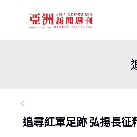
追尋紅軍足跡 弘揚長征