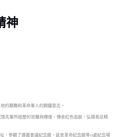
精神
地的艱難和革命軍人的鋼鐵意志。
感悟先輩所經歷的苦難與輝煌，傳承紅色血脈，弘揚長征精
舊址，參觀了遵義會議紀念館、延安革命紀念館等11處紀念場