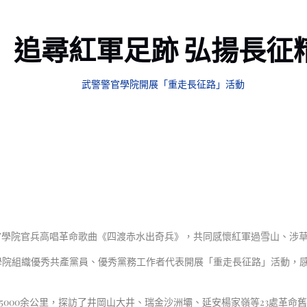
追尋紅軍足跡 弘揚長征
武警警官學院開展「重走長征路」活動
學院官兵高唱革命歌曲《四渡赤水出奇兵》，共同感懷紅軍過雪山、涉草
學院組織優秀共產黨員、優秀黨務工作者代表開展「重走長征路」活動，
000余公里，探訪了井岡山大井、瑞金沙洲壩、延安楊家嶺等23處革命