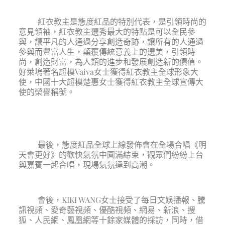
紅衣教主是態度紅品的特別代表，是引領時尚的
意見領袖，紅衣教主選秀最大的特點是可以全民參
與，讓平凡的人通過分享創造奇跡，讓所有的人通過
參與而豐富人生，顛覆傳統意義上的選美，引領時
尚，創造財富，為人類的進步和發展創造新的價值。
好萊塢著名超模Vaiva女士獲得紅衣教主全球形象大
使，中國十大超模楚惠女士獲得紅衣教主全球宣傳大
使的榮譽稱號。
最後，態度紅品全球上線發佈會在全場合唱《明
天會更好》的歡快氣氛中圓滿結束，觀眾們紛紛上台
與嘉賓一起合唱，現場氣氛達到高潮。
會後，KIKI WANG女士接受了每日文娛播報、騰
訊視頻、愛奇藝視頻、優酷視頻、網易、新浪、搜
狐、人民網、鳳凰網等十餘家媒體的採訪，同時，借