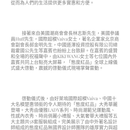
從而為人們的生活提供更多實惠和方便。
接著來自美國潮商會會長林志斯先生，美國參議
員Huff先生，國際超模Vaiva女士，著名企業家北京商
會副會長郝金明先生，中國道澤投資控股有限公司總
裁霍國公先生等嘉賓也紛紛上台致辭。在嘉賓的盛贊
和全場的祝福聲中，由KIKI WANG女士等七位國內外
嘉賓共同上台點亮大屏幕，「態度紅品」全球上線儀
式盛大啓動，震撼的啓動儀式現場掌聲雷動。
啓動儀式後，由好萊塢國際超模Vaiva、中國十
大名模楚惠領銜的令人期待的「態度紅品」大秀華麗
登場。大秀由優雅LADY系列、時尚潮範兒運動風、
性感內衣秀、時尚俏麗小禮服、大氣奢華大禮服等五
大主題共58套服裝組成。完美展示了由中外著名設計
師組成的態度紅品無國界設計師團隊的雄厚實力與超