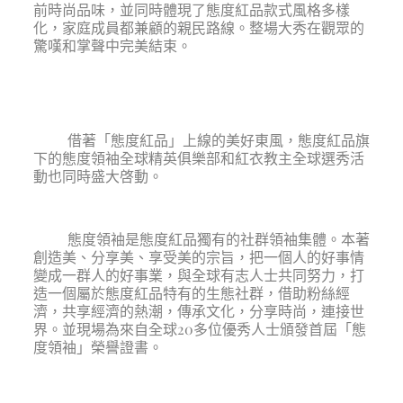
前時尚品味，並同時體現了態度紅品款式風格多樣
化，家庭成員都兼顧的親民路線。整場大秀在觀眾的
驚嘆和掌聲中完美結束。
借著「態度紅品」上線的美好東風，態度紅品旗
下的態度領袖全球精英俱樂部和紅衣教主全球選秀活
動也同時盛大啓動。
態度領袖是態度紅品獨有的社群領袖集體。本著
創造美、分享美、享受美的宗旨，把一個人的好事情
變成一群人的好事業，與全球有志人士共同努力，打
造一個屬於態度紅品特有的生態社群，借助粉絲經
濟，共享經濟的熱潮，傳承文化，分享時尚，連接世
界。並現場為來自全球20多位優秀人士頒發首屆「態
度領袖」榮譽證書。