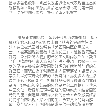
國眾多著名歌手、明星以及各界優秀代表親自送出的
祝福視頻，顯示出態度紅品這家全球化電商甫一問
世，便在中國和國際上擁有了重大影響力。
會議正式開始後，著名好萊塢時裝設計師，態度
紅品創始人KIKI WANG女士做了精彩的會議主旨演
講。這位被美國雜誌稱為「美國頂尖亞裔專業人
士」，被英國雜誌譽為「禮服女王」，還被香港雜誌
評為「亞洲新聞人物」的著名美女時尚設計師，談到
了自己這麼多年來因為兒時的設計夢想，通過一步一
步的堅持最終成為深受國際好評的好萊塢設計師的心
路歷程，而現在為了幫助更多人實現夢想，讓更多人
享受到以好萊塢為代表的世界時尚，為更多人的生活
增光添彩，領銜創立了態度紅品這個互聯網原創電商
品牌。她指出態度紅品的使命是本著工匠精神，傳承
中國文化，發掘和展現中國紅的獨特魅力，結合國際
時尚潮流，促進世界時尚文化的融合。希望態度紅品
時尚平台的出現，給人們的生活帶來真正的時尚解
放。為全家人的紅色服飾需求提供一站式解決方案，