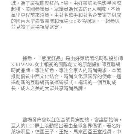
城。為了慶祝態度紅品上線，由好萊塢著名影星國際
超模、美國參議員、眾議員為代表的15人團隊，不遠
萬里專程前來道賀。由著名歌手和著名企業家等組成
的國內大型嘉賓團隊和現場300多名觀眾，一起參與
並見證了這場視覺盛宴。
據悉，「態度紅品」是由好萊塢著名時裝設計師
KIKI WANG女士領銜的團隊創立的原創設計師互聯網
時尚品牌，專注紅色、專注全家人的時尚需求，本著
推動優質中西文化結合，時尚文化無國界的使命，通
過創新的互聯網商業運營模式，構建的一個互助成
長，成人之美的大眾共享時尚品牌。
整場發佈會以紅色基調貫穿始終，會議開始前，
巨大的LED屏上滾動播出著由全球各界僑領、著名好
萊塢明星，德國王子、王妃、馬來西亞王室成員，中