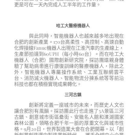
更是可在一天內完成人工半年的工作量。
哈工大醫療機器人
與此同時，智能機器人也越來越多地出現在
合肥的創新產業。170台高柔性、高控制、高速自動
化焊接線Fanuc機器人出現在江淮汽車的生產線上，
生產節拍達到60UPH（每小時60台）。而在哈工大
機器人（合肥）國際創新研究院，採訪團還親身體
驗了幫助病患進行康復訓練的醫療機器人，除此之
外，智能機器人專屬操作系統、工業互聯網雲平
台、消防滅火機器人、智能物流分揀系統等等前沿
科技也都在積極實現成果轉化。
三河古鎮
創新將定義一座城市的未來，而歷史人文也
讓合肥別有風韻。採訪團此行也走進了5A景區三河
古鎮、創意城市街區罍街、安徽名人館和濱湖國家
森林公園，領略合肥千年一脈的厚重文化與城市性
格。9月20日，世界製造業大會在合肥開幕。以「創
新創業創造邁向製造業新時代——攜手全球中小企業