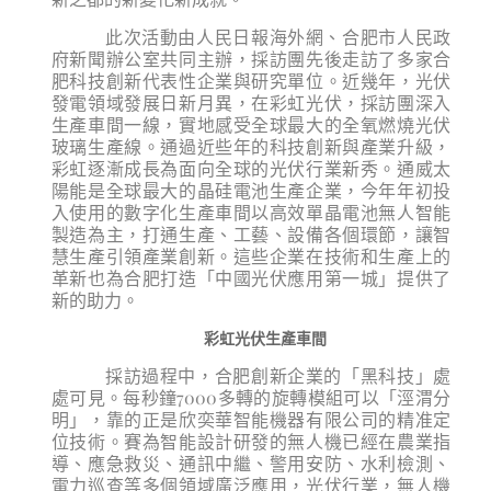
此次活動由人民日報海外網、合肥市人民政
府新聞辦公室共同主辦，採訪團先後走訪了多家合
肥科技創新代表性企業與研究單位。近幾年，光伏
發電領域發展日新月異，在彩虹光伏，採訪團深入
生產車間一線，實地感受全球最大的全氧燃燒光伏
玻璃生產線。通過近些年的科技創新與產業升級，
彩虹逐漸成長為面向全球的光伏行業新秀。通威太
陽能是全球最大的晶硅電池生產企業，今年年初投
入使用的數字化生產車間以高效單晶電池無人智能
製造為主，打通生產、工藝、設備各個環節，讓智
慧生產引領產業創新。這些企業在技術和生產上的
革新也為合肥打造「中國光伏應用第一城」提供了
新的助力。
彩虹光伏生產車間
採訪過程中，合肥創新企業的「黑科技」處
處可見。每秒鐘7000多轉的旋轉模組可以「涇渭分
明」，靠的正是欣奕華智能機器有限公司的精准定
位技術。賽為智能設計研發的無人機已經在農業指
導、應急救災、通訊中繼、警用安防、水利檢測、
電力巡查等多個領域廣泛應用，光
伏行業，無人機