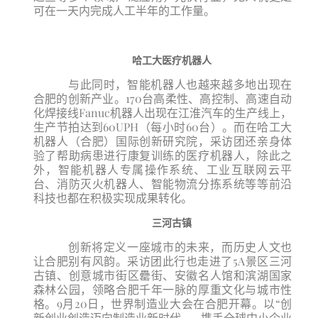
可在一天内完成人工半年的工作量。
哈工大医疗机器人
与此同时，智能机器人也越来越多地出现在
合肥的创新产业。170台高柔性、高控制、高速自动
化焊接线Fanuc机器人出现在江淮汽车的生产线上，
生产节拍达到60UPH（每小时60台）。而在哈工大
机器人（合肥）国际创新研究院，采访团还亲身体
验了帮助病患进行康复训练的医疗机器人，除此之
外，智能机器人专属操作系统、工业互联网云平
台、消防灭火机器人、智能物流分拣系统等等前沿
科技也都在积极实现成果转化。
三河古镇
创新将定义一座城市的未来，而历史人文也
让合肥别有风韵。采访团此行也走进了5A景区三河
古镇、创意城市街区罍街、安徽名人馆和滨湖国家
森林公园，领略合肥千年一脉的厚重文化与城市性
格。9月20日，世界制造业大会在合肥开幕。以“创
新创业创造迈向制造业新时代——携手全球中小企业