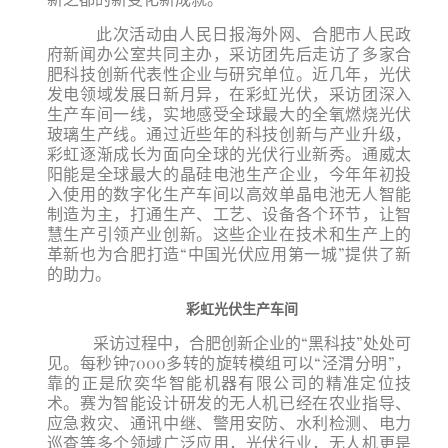
此次活动由人民日报海外网、合肥市人民政
府新闻办公室共同主办，采访团先后走访了多家合
肥科技创新代表性企业与研究单位。近几年，光伏
发电领域发展日新月异，在彩虹光伏，采访团深入
生产车间一线，实地感受全球最大的全氧燃烧光伏
玻璃生产线。通过近些年的科技创新与产业升级，
彩虹逐渐成长为面向全球的光伏行业新秀。通威太
阳能是全球最大的晶硅电池生产企业，今年年初投
入使用的数字化生产车间以高效单晶电池无人智能
制造为主，打通生产、工艺、设备各个环节，让智
慧生产引领产业创新。这些企业在技术和生产上的
革新也为合肥打造“中国光伏应用第一城”提供了新
的助力。
彩虹光伏生产车间
采访过程中，合肥创新企业的“黑科技”处处可
见。每秒钟7000多转的旋转模组可以“泾渭分明”，
靠的正是欣奕华智能机器有限公司的精准定位技
术。赛为智能设计研发的无人机已经在农业指导、
应急救灾、通讯中继、警用安防、水利检测、电力
巡查等多个领域广泛应用，光
伏行业，无人机更是