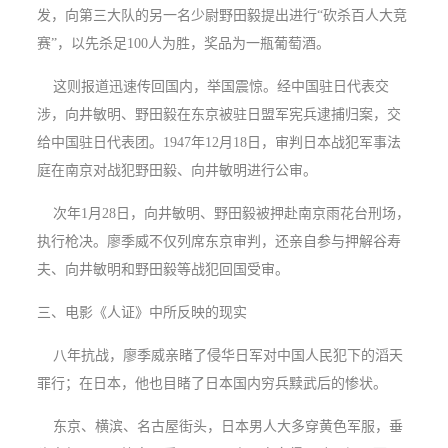
发，向第三大队的另一名少尉野田毅提出进行“砍杀百人大竞
赛”，以先杀足100人为胜，奖品为一瓶葡萄酒。
这则报道迅速传回国内，举国震惊。经中国驻日代表交
涉，向井敏明、野田毅在东京被驻日盟军宪兵逮捕归案，交
给中国驻日代表团。1947年12月18日，审判日本战犯军事法
庭在南京对战犯野田毅、向井敏明进行公审。
次年1月28日，向井敏明、野田毅被押赴南京雨花台刑场，
执行枪决。廖季威不仅列席东京审判，还亲自参与押解谷寿
夫、向井敏明和野田毅等战犯回国受审。
三、电影《人证》中所反映的现实
八年抗战，廖季威亲睹了侵华日军对中国人民犯下的滔天
罪行；在日本，他也目睹了日本国内穷兵黩武后的惨状。
东京、横滨、名古屋街头，日本男人大多穿黄色军服，垂