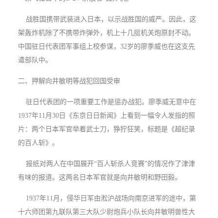
战胜国携带武装进入日本，以示战胜国的威严。因此，这
架轰炸机除了不携带炸弹外，机上十几挺机关炮原封不动。
中国驻日代表团军事组上校参谋，32岁的廖季威也在这支先
遣部队中。
二、押解向井敏明等战犯回国受审
驻日代表团的一项重要工作是惩办战犯。廖季威无意中在
1937年11月30日《东京日日新闻》上看到一幅令人发指的照
片：两个日本军官举着武士刀，狰狞狂笑，标题是《超纪录
的百人斩》。
报纸对两人在中国展开“百人斩杀人竞赛”的情况作了津津
有味的报道。这两名日本军官就是向井敏明和野田毅。
1937年11月，侵华日军由淞沪战场向南京进军的途中，第
十六师团第九联队第三大队少尉炮兵小队长向井敏明兽性大