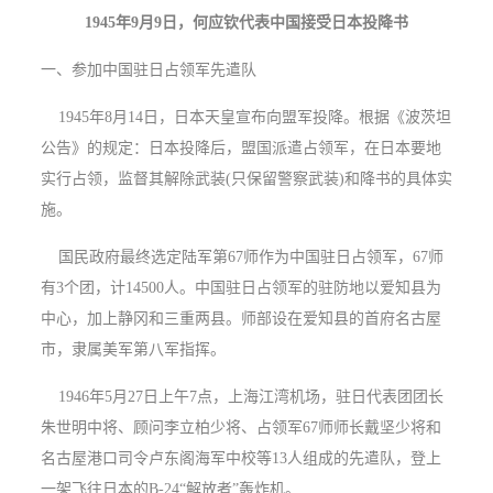
1945年9月9日，何应钦代表中国接受日本投降书
一、参加中国驻日占领军先遣队
1945年8月14日，日本天皇宣布向盟军投降。根据《波茨坦
公告》的规定：日本投降后，盟国派遣占领军，在日本要地
实行占领，监督其解除武装(只保留警察武装)和降书的具体实
施。
国民政府最终选定陆军第67师作为中国驻日占领军，67师
有3个团，计14500人。中国驻日占领军的驻防地以爱知县为
中心，加上静冈和三重两县。师部设在爱知县的首府名古屋
市，隶属美军第八军指挥。
1946年5月27日上午7点，上海江湾机场，驻日代表团团长
朱世明中将、顾问李立柏少将、占领军67师师长戴坚少将和
名古屋港口司令卢东阁海军中校等13人组成的先遣队，登上
一架飞往日本的B-24“解放者”轰炸机。