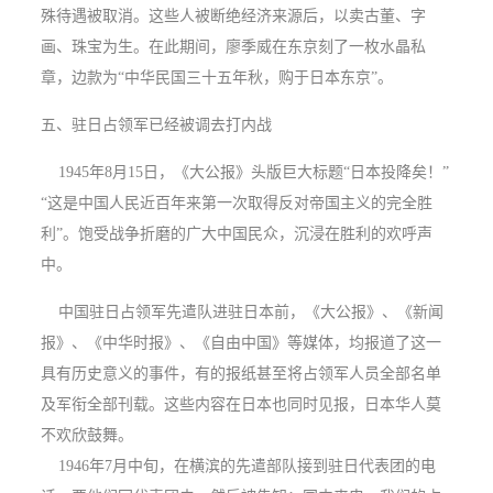
殊待遇被取消。这些人被断绝经济来源后，以卖古董、字
画、珠宝为生。在此期间，廖季威在东京刻了一枚水晶私
章，边款为“中华民国三十五年秋，购于日本东京”。
五、驻日占领军已经被调去打内战
1945年8月15日，《大公报》头版巨大标题“日本投降矣！”
“这是中国人民近百年来第一次取得反对帝国主义的完全胜
利”。饱受战争折磨的广大中国民众，沉浸在胜利的欢呼声
中。
中国驻日占领军先遣队进驻日本前，《大公报》、《新闻
报》、《中华时报》、《自由中国》等媒体，均报道了这一
具有历史意义的事件，有的报纸甚至将占领军人员全部名单
及军衔全部刊载。这些内容在日本也同时见报，日本华人莫
不欢欣鼓舞。
1946年7月中旬，在横滨的先遣部队接到驻日代表团的电