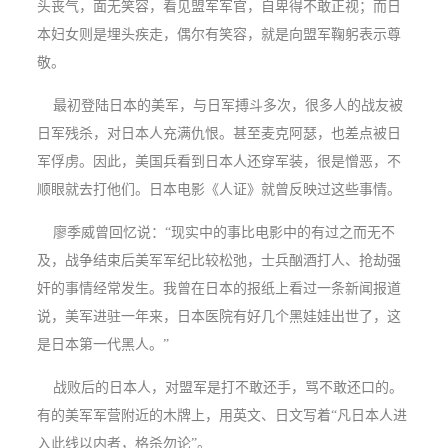
头丧气，面无笑容，看见盟军军官，自卑得不敢正视；而日
本妇女则是埋头疾走，偶尔有笑容，就是向盟军鞠躬表示尊
敬。
最初登陆日本的美军，与日军搏斗多次，很多人的战友被
日军残杀，对日本人充满仇恨。甚至麦克阿瑟，也差点被日
军俘虏。因此，美国兵看到日本人还穿军装，很是憎恶，不
顺眼就去打他们。日本电影《人证》就曾反映过这些事情。
廖季威曾回忆说：“现实中的事比电影中的有过之而无不
及，战争结束后美军军纪比较松弛，士兵酗酒打人、抢劫强
奸的事情经常发生。我曾在日本的报纸上看过一条新闻报道
说，美军进驻一年来，日本医院有好几个黑娃娃出世了，这
是日本第一代黑人。”
战败后的日本人，对盟军是打不敢还手，骂不敢还口的。
有的美军军营附近的木牌上，用英文、日文写着“凡日本人进
入此线以内者，格杀勿论”。