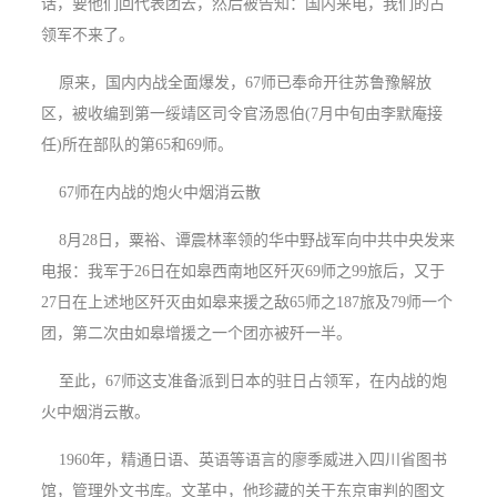
话，要他们回代表团去，然后被告知：国内来电，我们的占
领军不来了。
原来，国内内战全面爆发，67师已奉命开往苏鲁豫解放
区，被收编到第一绥靖区司令官汤恩伯(7月中旬由李默庵接
任)所在部队的第65和69师。
67师在内战的炮火中烟消云散
8月28日，粟裕、谭震林率领的华中野战军向中共中央发来
电报：我军于26日在如皋西南地区歼灭69师之99旅后，又于
27日在上述地区歼灭由如皋来援之敌65师之187旅及79师一个
团，第二次由如皋增援之一个团亦被歼一半。
至此，67师这支准备派到日本的驻日占领军，在内战的炮
火中烟消云散。
1960年，精通日语、英语等语言的廖季威进入四川省图书
馆，管理外文书库。文革中，他珍藏的关于东京审判的图文