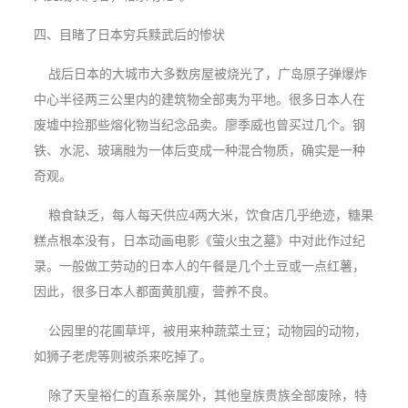
四、目睹了日本穷兵黩武后的惨状
战后日本的大城市大多数房屋被烧光了，广岛原子弹爆炸
中心半径两三公里内的建筑物全部夷为平地。很多日本人在
废墟中捡那些熔化物当纪念品卖。廖季威也曾买过几个。钢
铁、水泥、玻璃融为一体后变成一种混合物质，确实是一种
奇观。
粮食缺乏，每人每天供应4两大米，饮食店几乎绝迹，糖果
糕点根本没有，日本动画电影《萤火虫之墓》中对此作过纪
录。一般做工劳动的日本人的午餐是几个土豆或一点红薯，
因此，很多日本人都面黄肌瘦，营养不良。
公园里的花圃草坪，被用来种蔬菜土豆；动物园的动物，
如狮子老虎等则被杀来吃掉了。
除了天皇裕仁的直系亲属外，其他皇族贵族全部废除，特