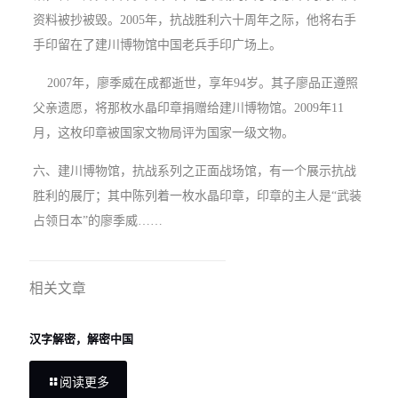
资料被抄被毁。2005年，抗战胜利六十周年之际，他将右手
手印留在了建川博物馆中国老兵手印广场上。
2007年，廖季威在成都逝世，享年94岁。其子廖品正遵照
父亲遗愿，将那枚水晶印章捐赠给建川博物馆。2009年11
月，这枚印章被国家文物局评为国家一级文物。
六、建川博物馆，抗战系列之正面战场馆，有一个展示抗战
胜利的展厅；其中陈列着一枚水晶印章，印章的主人是“武装
占领日本”的廖季威……
相关文章
汉字解密，解密中国
阅读更多