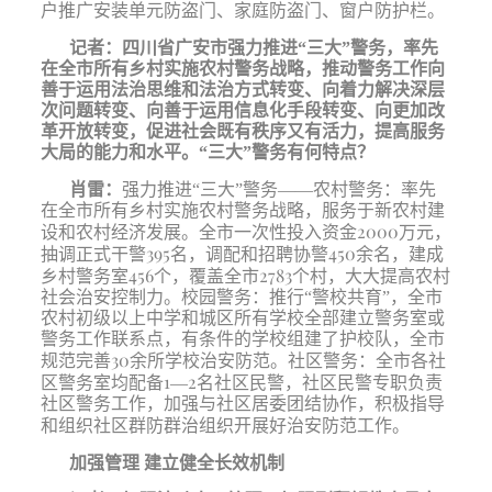
户推广安装单元防盗门、家庭防盗门、窗户防护栏。
记者：
四川省广安市强力推进“三大”警务，率先
在全市所有乡村实施农村警务战略，推动警务工作向
善于运用法治思维和法治方式转变、向着力解决深层
次问题转变、向善于运用信息化手段转变、向更加改
革开放转变，促进社会既有秩序又有活力，提高服务
大局的能力和水平。“三大”警务有何特点？
肖雷：
强力推进“三大”警务——农村警务：率先
在全市所有乡村实施农村警务战略，服务于新农村建
2000
设和农村经济发展。全市一次性投入资金
万元，
395
450
抽调正式干警
名，调配和招聘协警
余名，建成
456
2783
乡村警务室
个，覆盖全市
个村，大大提高农村
社会治安控制力。校园警务：推行“警校共育”，全市
农村初级以上中学和城区所有学校全部建立警务室或
警务工作联系点，有条件的学校组建了护校队，全市
30
规范完善
余所学校治安防范。社区警务：全市各社
1
2
区警务室均配备
—
名社区民警，社区民警专职负责
社区警务工作，加强与社区居委团结协作，积极指导
和组织社区群防群治组织开展好治安防范工作。
加强管理
建立健全长效机制