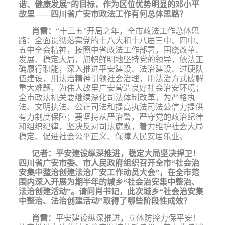
谐、健康发展”的目标，作为区位优势明显的邓小平
故里——四川省广安市政法工作有何总体思路？
肖雷：
“十三五”开局之年，
全市政法工作总体思
路：全面贯彻落实党的十八大和十八届三中、四中、
五中全会精神，按照中省政法工作部署，围绕改革、
发展、稳定大局，旗帜鲜明地坚持党的领导，依法正
确履行职能，深入推进平安建设、法治建设、过硬队
伍建设，用法治精神引领社会治理，用法治方式破解
重大难题，为伟人故里广安营造良好社会治安环境；
全市政法机关要继续深化司法体制改革，为严格执
法、文明执法、公正司法和提高执法司法公信力提供
有力制度保障；要坚持从严治警，严守党的政治纪律
和组织纪律，坚决反对司法腐败，着力维护社会大局
稳定、促进社会公平正义、保障人民安居乐业。
记者：
平安建设纵深推进，稳定大局坚决捍卫！
四川省广安市委、市人民政府组织召开全市“社会治
安集中整治创建法治广安工作动员大会”，在全市范
围内深入开展为期半年的城乡“社会治安集中整治、
法治创建活动”。请问肖书记，此次城乡“社会治安集
中整治、法治创建活动”取得了哪些阶段性成效？
肖雷：
平安建设纵深推进
，
立体防控力保平安！