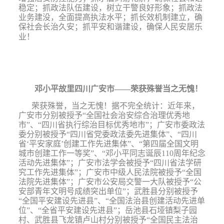
稳定；抓政法队伍建设，树立干警良好形象；抓政法
业务建没，全面提高执法水平；抓长效机制建立，确
保社会长治久安；抓平安和谐建设，确保人民安居乐
业！
邓小平故里四川广安市——荣获殊誉当之无愧！
荣获殊誉，当之无愧！据不完全统计：近年来，
广安市分别被授予“全国社会治安综合治理优秀地
市”、“四川省执行综治目标优秀地市”；广安市委政法
委分别被授予“四川省党委政法委先进集体”、“四川
省‘平安家庭’创建工作先进集体”、“第四届全国文明
城市创建工作一等奖”、“邓小平同志诞辰
110
周年纪念
活动先进集体”；广安市法学会被授予“四川省法学研
究工作先进集体”；广安市中级人民法院被授予“全国
法院先进集体”；广安市公安局交警一大队被授予“公
安部青年文明号成绩突出单位”；武胜县分别被授予
“全国平安建设先进县”、“全国法治县创建活动先进单
位”、“全省平安建设先进县”；岳池县石垭镇梨子园
村、武胜县飞龙镇卢山村分别被授予“全国民主法治