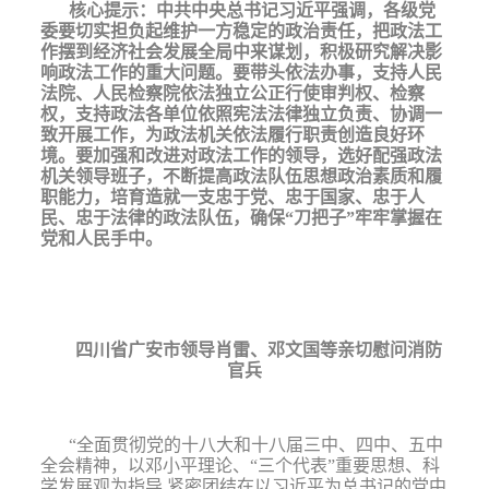
核心提示：中共中央总书记
习近平强调，各级党
委要切实担负起维护一方稳定的政治责任，把政法工
作摆到经济社会发展全局中来谋划，积极研究解决影
响政法工作的重大问题。要带头依法办事，支持人民
法院、人民检察院依法独立公正行使审判权、检察
权，支持政法各单位依照宪法法律独立负责、协调一
致开展工作，为政法机关依法履行职责创造良好环
境。要加强和改进对政法工作的领导，选好配强政法
机关领导班子，不断提高政法队伍思想政治素质和履
职能力，培育造就一支忠于党、忠于国家、忠于人
民、忠于法律的政法队伍，确保“刀把子”牢牢掌握在
党和人民手中。
四川省广安市领导肖雷、邓文国等亲切慰问消防
官兵
“全面贯彻党的十八大和十八届三中、四中、五中
全会精神，以邓小平理论、“三个代表”重要思想、科
学发展观为指导
,
紧密团结在以习近平为总书记的党中