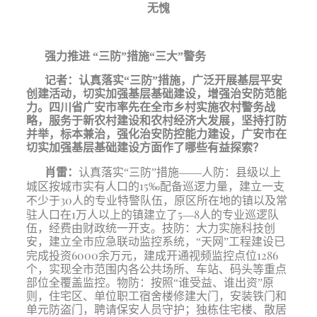
无愧
强力推进
“三防”措施“三大”警务
记者：
认真落实“三防”措施，广泛开展基层平安
创建活动，切实加强基层基础建设，增强治安防范能
力。四川省广安市率先在全市乡村实施农村警务战
略，服务于新农村建设和农村经济大发展，坚持打防
并举，标本兼治，强化治安防控能力建设，广安市在
切实加强基层基础建设方面作了哪些有益探索？
肖雷：
认真落实“三防”措施——人防：县级以上
15
城区按城市实有人口的
‰配备巡逻力量，建立一支
30
不少于
人的专业特警队伍，原区所在地的镇以及常
1
5
8
驻人口在
万人以上的镇建立了
—
人的专业巡逻队
伍，经费由财政统一开支。技防：大力实施科技创
安，建立全市应急联动监控系统，“天网”工程建设已
6000
1286
完成投资
余万元，建成开通视频监控点位
个，实现全市范围内各公共场所、车站、码头等重点
部位全覆盖监控。物防：按照“谁受益、谁出资”原
则，住宅区、单位职工宿舍楼修建大门，安装铁门和
单元防盗门，聘请保安人员守护；独栋住宅楼、散居