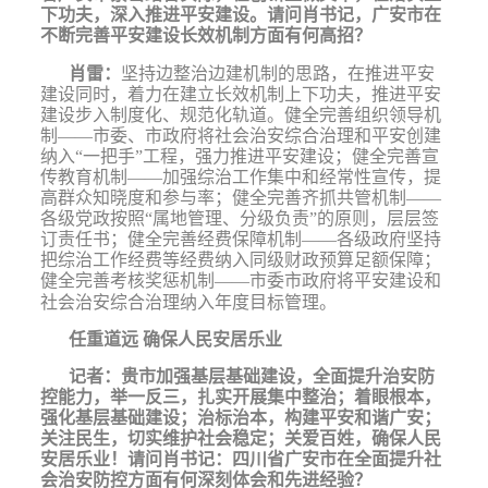
下功夫，深入推进平安建设。请问肖书记，广安市在
不断完善平安建设长效机制方面有何高招？
肖雷：
坚持边整治边建机制的思路，在推进平安
建设同时，着力在建立长效机制上下功夫，推进平安
建设步入制度化、规范化轨道。健全完善组织领导机
制——市委、市政府将社会治安综合治理和平安创建
纳入“一把手”工程，强力推进平安建设；健全完善宣
传教育机制——加强综治工作集中和经常性宣传，提
高群众知晓度和参与率；健全完善齐抓共管机制——
各级党政按照“属地管理、分级负责”的原则，层层签
订责任书；健全完善经费保障机制——各级政府坚持
把综治工作经费等经费纳入同级财政预算足额保障；
健全完善考核奖惩机制——市委市政府将平安建设和
社会治安综合治理纳入年度目标管理。
任重道远
确保人民安居乐业
记者：
贵市加强基层基础建设，全面提升治安防
控能力，举一反三，扎实开展集中整治；着眼根本，
强化基层基础建设；治标治本，构建平安和谐广安；
关注民生，切实维护社会稳定；关爱百姓，确保人民
安居乐业！请问肖书记：四川省广安市在全面提升社
会治安防控方面有何深刻体会和先进经验？