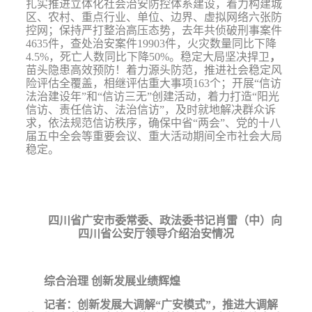
扎实推进立体化社会治安防控体系建设，着力构建城
区、农村、重点行业、单位、边界、虚拟网络六张防
控网；保持严打整治高压态势，去年共侦破刑事案件
4635
件，查处治安案件
19903
件，火灾数量同比下降
4.5%
，死亡人数同比下降
50%
。稳定大局坚决捍卫
，
苗头隐患高效预防！着力源头防范，推进社会稳定风
险评估全覆盖，相继评估重大事项
163
个；开展“信访
法治建设年”和“信访三无”创建活动，着力打造“阳光
信访、责任信访、法治信访”，及时就地解决群众诉
求，依法规范信访秩序，确保中省“两会”、党的十八
届五中全会等重要会议、重大活动期间全市社会大局
稳定。
四川省广安市委常委、政法委书记肖雷（中）向
四川省公安厅领导介绍治安情况
综合治理
创新发展业绩辉煌
记者：
创新发展大调解“广安模式”，推进大调解