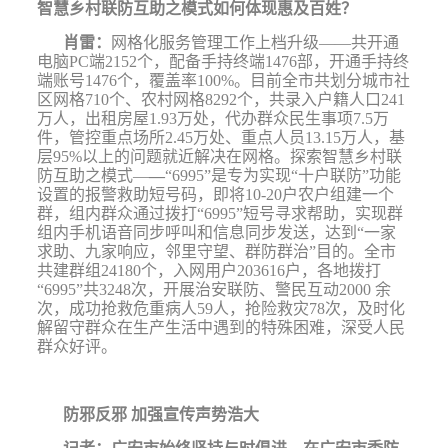
智慧乡村联防互助之模式如何体现惠及百姓？
肖雷：
网格化服务管理工作上档升级——共开通
电脑
PC
端
2152
个，配备手持终端
1476
部，开通手持终
端账号
1476
个，覆盖率
100%
。目前全市共划分城市社
区网格
710
个、农村网格
8292
个，共录入户籍人口
241
万人，出租房屋
1.93
万处，代办群众民生事项
7.5
万
件，管控重点场所
2.45
万处、重点人员
13.15
万人，基
层
95%
以上的问题就近解决在网格。探索智慧乡村联
防互助之模式—
—
“
6995
”是专为实现“十户联防”功能
设置的报警救助短号码，即将
10-20
户农户组建一个
群，组内群众通过拨打“
6995
”短号寻求帮助，实现群
组内手机语音同步呼叫和信息同步发送，达到“一家
求助、九家响应，邻里守望、群防群治”目的。全市
共建群组
24180
个，入网用户
203616
户，各地拨打
“
6995
”共
3248
次，开展治安联防、警民互动
2000
余
次，成功抢救危重病人
59
人，抢险救灾
78
次，及时化
解留守群众在生产生活中遇到的特殊困难，深受人民
群众好评。
防邪反邪
加强宣传声势浩大