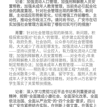
记者：
加强流动人口管理，加强刑释解教人员安
置帮教，加强未成年人教育管理，当前务必引起全社
会的高度重视，针对社会管理出现的新情况、新问
题，主动适应形势新变化，切实增强工作前瞻性、主
动性，推动全市政法工作。请问肖书记，广安市在切
实加强社会管理方面采取了哪些切实可行的措施？
肖雷：
针对社会管理出现的新情况、新问题，积
极探索加强对“社会人”的管理，初步建立起党委领
导、政府负责、社会协同、公众参与的社会管理格
局，大大减少了违法犯罪发生。加强流动人口管理
——坚持以房管人、以业控人，有力强化流动人口管
3
理；加强刑释解教人员安置帮教——对全市近
年来
的刑释解教人员全部进行摸排建档，落实责任人员，
制定帮教办法；加强未成年人教育管理——以实施
“为了明天——预防青少年违法犯罪工程”为统揽，对
社会闲散青少年、流浪儿童、留守学生、服刑人员未
26
成年人子女等进行全面摸排建档，对全市
万名留守
学生落实了关爱帮扶措施。
记者：
深入学习贯彻习近平总书记系列重要讲话
精神
按照“全面建成小康社会、全面深化改革、全面
，
依法治国、全面从严治党”的“四个全面”要求，四川
省广安市紧密结合实际，在创新上做文章，在落实上