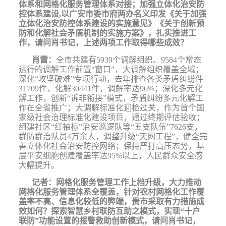
体系和网格化服务管理体系对接；加强立体化治安防
控体系建设
,
以广安市委市府两办名义印发《关于加强
立体化治安防控体系建设的实施意见》《关于创新预
防和化解社会矛盾机制的实施方案》，扎实推进工
作，请问肖书记，上述两项工作取得哪些成效？
肖雷：
全市共建有
5939
个调解组织、
9584
个常态
运行的调解工作前置“窗口”，大调解组织覆盖全域；
深化“攻坚破难”专项行动，去年排查各类矛盾纠纷件
31709
件，化解
30441
件，调解率达
96%
；深化多元化
解工作，创新“诉非衔接”模式，矛盾纠纷多元化解工
作在全省推广；大调解标准化迎检过关，作为首个国
家级社会治理标准化建设项目，通过终期评估验收；
组建社区“红袖标”治安巡逻队等“五支队伍”
7626
支，
群防群治队员
4
万余人，调整升级“天网工程”，健全完
善立体化社会治安防控网络；保持严打高压态势，基
层平安细胞创建覆盖率达
95%
以上，人民群众安全感
大幅提升。
记者：
网格化服务管理工作上档升级，大力推动
网格化服务管理体系全覆盖，针对农村网格化工作覆
盖率不高、信息化较低的弊端，贵市采取有力措施成
效如何？探索智慧乡村联防互助之模式，实现“十户
联防”功能设置的报警救助创新模式，请问肖书记，