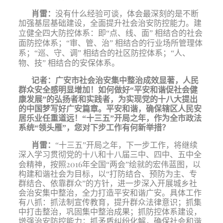
肖雷：
没有什么经验可谈，体会最深刻的是不断
加强基层基础建设，全面提升社会治安防控能力。建
立健全四大防控体系：即“点、线、面”
相结合的社会
面防控体系；“审、管、治”
相结合的行业场所管理体
系；“巡、守、调”
相结合的社区防控体系；“人、
物、技”
相结合的安保体系。
记者：
广安市社会治安集中整治成效显著，人民
群众安全感明显增加！如何做好“平安和谐促社会健
康发展”的弘扬者和实践者，为实现党的十八大提出
的中国梦写好广安篇章。平安和谐，确保辖区人民安
居乐业任重道远！“十三五”开局之年，作为全市政法
系统“领头雁”，您对下步工作有何新举措？
肖雷：
“十三五”开局之年，
下一步工作，将继续
深入学习贯彻党的十八和十八届三中、四中、五中全
2016
会精神，按照
年全国“两会”绘就的宏伟蓝图，以
构建和谐社会为目标，以“打防结合、预防为主、专
群结合、依靠群众”的方针，进一步深入开展城乡社
会治安集中整治，全力打造平安和谐广安。具体工作
有八抓：抓法制宣传教育，提升群众法律意识；抓集
中打击整治，巩固集中整治成果；抓防控体系建设，
增强治安防控能力；抓矛盾纠纷化解，确保社会和谐