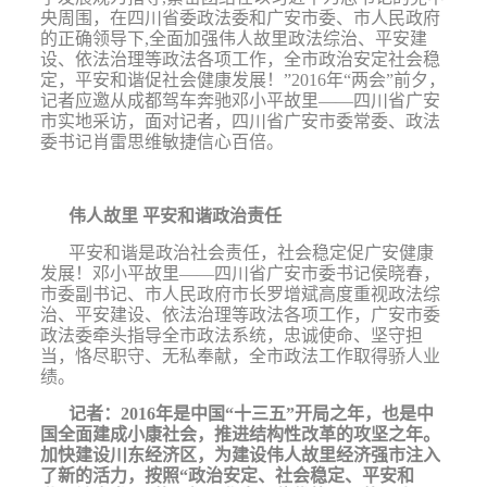
央周围，在四川省委政法委和广安市委、市人民政府
的正确领导下
,
全面加强伟人故里
政法综治、
平安建
设、依法治理等政法各项工作，全市政治安定社会稳
定，平安和谐促社会健康发展！”
2016
年“两会”前夕，
记者应邀从成都驾车奔驰邓小平故里——四川省广安
市实地采访，面对记者，四川省广安市委常委、政法
委书记肖雷思维敏捷信心百倍。
伟人故里
平安和谐政治责任
平安和谐是政治社会责任，社会稳定促广安健康
发展！邓小平故里——四川省广安市委书记侯晓春，
市委副书记、市人民政府市长罗增斌高度重视政法综
治、平安建设、依法治理
等政法各项
工作，广安市委
政法委牵头指导全市政法系统，忠诚使命、坚守担
当，恪尽职守、无私奉献，全市政法工作取得骄人业
绩。
记者：
2016
年是中国
“十三五”开局之年，也是中
国全面建成小康社会，推进结构性改革的攻坚之年。
加快建设川东经济区，为建设伟人故里经济强市注入
了新的活力，按照“政治安定、社会稳定、平安和