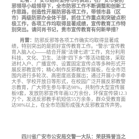
记者：
广安市始终坚持与时俱进，在广安市委防
邪领导小组领导下，全市防邪工作不断调整和创新工
作思路，创造性开展防邪各项工作，带领市县（区
市）两级防邪办全体干部，抓住工作重点和突破点积
极工作，各项工作均取得显著成绩，宣传教育工作特
别突出。请问肖书记，贵市宣传教育有何新举措？
肖雷：
防邪反邪等
各项工作确实均取得显著成
绩，特别突出的是抓好宣传教育工作。“警示”宣传教
育入脑入心
——
结合开展“法律七进”工作，充分利用
科技、文化、卫生、法律“四下乡”等活动载体，采取
进村入户、广播宣传、设置固定宣传点等多种形式开
展反邪教宣传；精心制作反邪教宣传展板，在全市范
围内进行多轮次、高密度巡查展出；通过开展小手牵
大手、学校开放日等形式，在校园广泛开展反邪教警
示教育，广大师生参与率达
98%
，共制作大型宣传展
板
9
套，发放防邪宣传年画
32
万余份，环保宣传袋
12.3
万个，发送反邪教手机短信
55
万余条，群众受教育面
达
98%
以上，在全市范围形成强大反邪教宣传声势。
四川省广安市公安局交警一大队：荣获殊誉当之