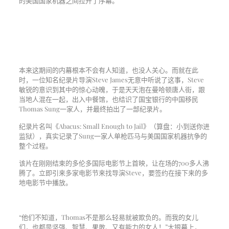
的美国国家机器之间拉开了序幕。
本来这期间的内幕根本不会有人知道，也没人关心。而就在此
时，一位知名纪录片导演Steve James无意中听说了这事，Steve
敏锐的意识到其中的惊心动魄，于是天天泡在曼哈顿唐人街，跟
当地人混在一起，出入中餐馆，也结识了国宝银行的中国移民
Thomas Sung一家人，并最终拍出了一部纪录片。
纪录片名叫《Abacus: Small Enough to Jail》（算盘：小到送你进
监狱），真实记录了Sung一家人单枪匹马与美国国家机器抗争的
整个过程。
该片在刚刚结束的多伦多国际电影节上首映，让在场的700多人沸
腾了。立即引来多家电影节来找导演Steve，要签约在接下来的多
地电影节中播放。
“他们不知道，Thomas不是那么轻易就被欺负的。而我的女儿
们，也都是坚强、智慧、果敢、又有能力的女人！”大银幕上，