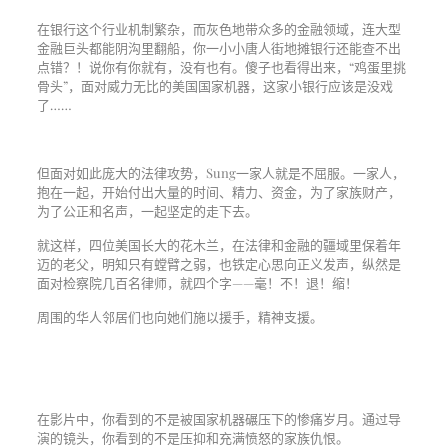
在银行这个行业机制繁杂，而灰色地带众多的金融领域，连大型
金融巨头都能阴沟里翻船，你一小小唐人街地摊银行还能查不出
点错？！说你有你就有，没有也有。傻子也看得出来，“鸡蛋里挑
骨头”，面对威力无比的美国国家机器，这家小银行应该是没戏
了……
但面对如此庞大的法律攻势，Sung一家人就是不屈服。一家人，
抱在一起，开始付出大量的时间、精力、资金，为了家族财产，
为了公正和名声，一起坚定的走下去。
就这样，四位美国长大的花木兰，在法律和金融的疆域里保着年
迈的老父，明知只有螳臂之弱，也铁定心思向正义发声，纵然是
面对检察院几百名律师，就四个字——毫！不！退！缩！
周围的华人邻居们也向她们施以援手，精神支援。
在影片中，你看到的不是被国家机器碾压下的惨痛岁月。通过导
演的镜头，你看到的不是压抑和充满愤怒的家族仇恨。