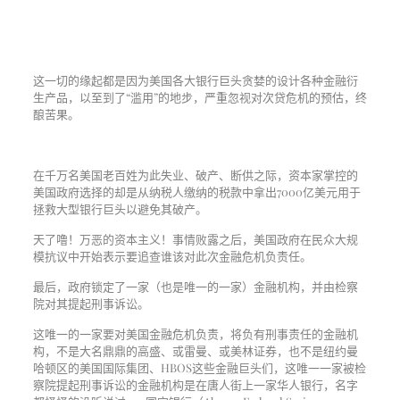
这一切的缘起都是因为美国各大银行巨头贪婪的设计各种金融衍
生产品，以至到了“滥用”的地步，严重忽视对次贷危机的预估，终
酿苦果。
在千万名美国老百姓为此失业、破产、断供之际，资本家掌控的
美国政府选择的却是从纳税人缴纳的税款中拿出7000亿美元用于
拯救大型银行巨头以避免其破产。
天了噜！万恶的资本主义！事情败露之后，美国政府在民众大规
模抗议中开始表示要追查谁该对此次金融危机负责任。
最后，政府锁定了一家（也是唯一的一家）金融机构，并由检察
院对其提起刑事诉讼。
这唯一的一家要对美国金融危机负责，将负有刑事责任的金融机
构，不是大名鼎鼎的高盛、或雷曼、或美林证券，也不是纽约曼
哈顿区的美国国际集团、HBOS这些金融巨头们，这唯一一家被检
察院提起刑事诉讼的金融机构是在唐人街上一家华人银行，名字