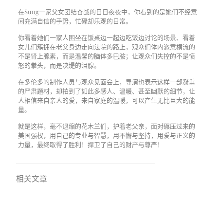
在Sung一家父女团结奋战的日日夜夜中，你看到的是她们不经意
间充满自信的手势，忙碌却乐观的日常。
你看着她们一家人围坐在饭桌边一起边吃饭边讨论的场景、看着
女儿们簇拥在老父身边走向法院的路上，观众们体内恣意横流的
不是肾上腺素，而是温馨的脑体多巴胺；让观众们失控的不是愤
怒的拳头，而是决堤的泪腺。
在多伦多的制作人员与观众见面会上，导演也表示这样一部凝重
的严肃题材，却拍到了如此多感人、温暖、甚至幽默的细节，让
人相信来自亲人的爱，来自家庭的温暖，可以产生无比巨大的能
量。
就是这样，毫不退缩的花木兰们，护着老父亲，面对碾压过来的
美国强权，用自己的专业与智慧，用不懈与坚持，用爱与正义的
力量，最终取得了胜利！捍卫了自己的财产与尊严！
相关文章