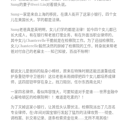
Sung的妻子Hwei Lin对着镜头说。
Sung一家是来自上海的移民，在唐人街开了这家小银行，四个女
儿在美国长大，学的都是法律。
Sung老爸真是英明啊，女儿们学的都是法律！如今四个女儿都已
长大成人，有在银行帮老爸打理业务，有在外面当职业律师的，
其中女儿Chanterelle干脆就是在检察院工作。为了迎战检察院，
女儿Chanterelle毅然决然的辞掉了检察院的工作，转身就来帮老
爸对付自己的老雇主——知己知彼，百战不殆啊！
都说女儿是爸妈的贴身小棉袄，原来在特殊时期还能迅速重组成
护身重铠甲守卫爸妈！这位老爸未雨绸缪把四个女儿都培养成律
师，这四层铠甲穿在身上，挡刀阻剑，任尔东西南北风！
一家四名律师，看似阵容强大，可要知道对手是谁——世界金融中
心曼哈顿区的检察院啊！！难道是吃素的？！
为了灭掉这家小银行，让其低头认罪伏法，检察院派出了几百名
专业律师，在5年间对国宝银行发起了猛烈的法律攻势——彻查、
调档案、扒交易记录、逐条检索资金往来……无所不用其极！