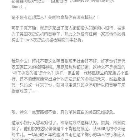
都怪怪的没听说过——国宝银行（Abacus Federal Savings
Bank）。
是不是有点想骂人？美国检察院你有没有搞错？！
可是千真万确，就是这家出了唐人街都没人知道的小银行，被定
为了美国次贷危机的替罪羊，除此之外没有任何一家其他金融机
构由于2008次贷危机被检察院刑事起诉。
我勒个去！拜托不要这么明目张胆黑社会好不好，好歹你们是代
表国家正义的检察院唉。用屁股想想都知道，这特么不是典型的
“柿子挑软的捏”是什么？这样一家由第一代移民建立的家族式小银
行，还不顺便就能查出点什么违法违纪的金融记录来，然后象捏
死一只蚂蚁一样灭了你，就可以用这只民众不明所以的替罪羊来
搪塞过去了……
唉，特么一点套路都不会，真为单纯直白的美国思维捉急。
这家小银行太容易对付了，检察院显然这样认为。燃鹅，检察院
错了。他们挑的这家偏偏是个不肯轻易就范、认死理儿跟你死磕
的主儿。一场历时五年的腥风血雨在这个弱小的华人银行和庞大