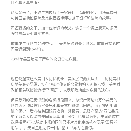
峙的真人真事吗？
这次又来了，不过主角换成了一家来自上海的移民，用法律武器
与美国当地检察院及其数百名律师决战于银行和法院的故事。
四名羸弱的女子，加一位年迈的老父。这是一个肾上腺素与多巴
胺肆意奔流的真实故事。
故事发生在世界金融中心——美国纽约的曼哈顿区。故事开始的时
间要追溯到2008年。
2008年美国爆发了严重的次贷金融危机。
现在说起来还令美国人记忆犹新：美国房贷两大巨头——房利美和
房地美股价暴跌，持有“两房”债券的金融机构大面积亏损，美国财
政部和美联储被迫接管“两房”，以表明政府应对危机的决心。
但没想到的是更惨烈的危机接踵而来，总资产高达1.5万亿美元的
世界两大顶级投行雷曼兄弟和美林相继爆出问题，前者被迫申请
破产保护，后者被美国银行收购；紧接着，总资产高达1万亿美元
的全球最大保险商美国国际集团（AIG）也难以为继，美国政府在
选择接管AIG以稳定市场的同时只能对其他金融机构表示“爱莫能
助”。。。美国金融乱作一团，整个世界为之震惊。