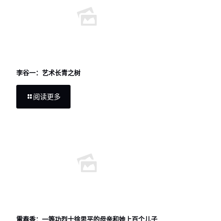
李谷一：艺术长青之树
阅读更多
雷春香：一等功烈士徐思平的母亲和她上百个儿子