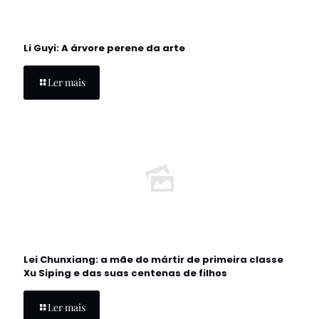
Li Guyi: A árvore perene da arte
Ler mais
Lei Chunxiang: a mãe do mártir de primeira classe
Xu Siping e das suas centenas de filhos
Ler mais