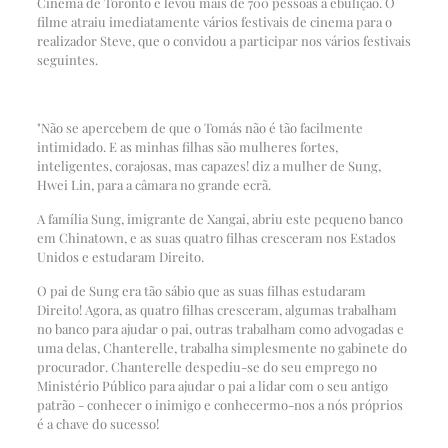
Cinema de Toronto e levou mais de 700 pessoas à ebulição. O
filme atraiu imediatamente vários festivais de cinema para o
realizador Steve, que o convidou a participar nos vários festivais
seguintes.
"Não se apercebem de que o Tomás não é tão facilmente
intimidado. E as minhas filhas são mulheres fortes,
inteligentes, corajosas, mas capazes! diz a mulher de Sung,
Hwei Lin, para a câmara no grande ecrã.
A família Sung, imigrante de Xangai, abriu este pequeno banco
em Chinatown, e as suas quatro filhas cresceram nos Estados
Unidos e estudaram Direito.
O pai de Sung era tão sábio que as suas filhas estudaram
Direito! Agora, as quatro filhas cresceram, algumas trabalham
no banco para ajudar o pai, outras trabalham como advogadas e
uma delas, Chanterelle, trabalha simplesmente no gabinete do
procurador. Chanterelle despediu-se do seu emprego no
Ministério Público para ajudar o pai a lidar com o seu antigo
patrão - conhecer o inimigo e conhecermo-nos a nós próprios
é a chave do sucesso!