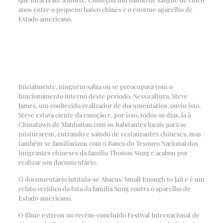
anos entre o pequeno banco chinês e o enorme aparelho de
Estado americano.
Inicialmente, ninguém sabia ou se preocupava com o
funcionamento interno deste período. Nessa altura, Steve
James, um conhecido realizador de documentários, ouviu isto.
Steve estava ciente da emoção e, por isso, todos os dias, ia à
Chinatown de Manhattan com os habitantes locais para se
misturarem, entrando e saindo de restaurantes chineses, mas
também se familiarizou com o Banco do Tesouro Nacional dos
imigrantes chineses da família Thomas Sung e acabou por
realizar um documentário.
O documentário intitula-se Abacus: Small Enough to Jail e é um
relato verídico da luta da família Sung contra o aparelho de
Estado americano.
O filme estreou no recém-concluído Festival Internacional de