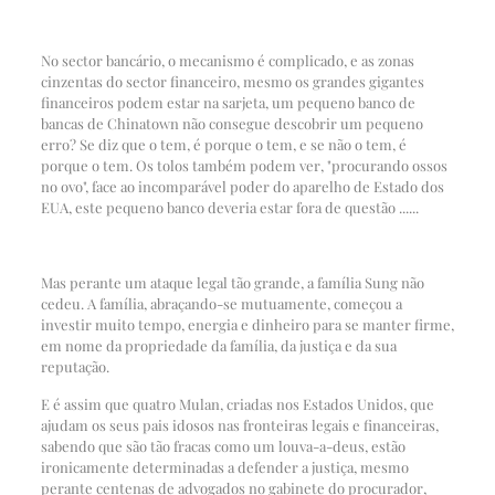
No sector bancário, o mecanismo é complicado, e as zonas
cinzentas do sector financeiro, mesmo os grandes gigantes
financeiros podem estar na sarjeta, um pequeno banco de
bancas de Chinatown não consegue descobrir um pequeno
erro? Se diz que o tem, é porque o tem, e se não o tem, é
porque o tem. Os tolos também podem ver, "procurando ossos
no ovo", face ao incomparável poder do aparelho de Estado dos
EUA, este pequeno banco deveria estar fora de questão ......
Mas perante um ataque legal tão grande, a família Sung não
cedeu. A família, abraçando-se mutuamente, começou a
investir muito tempo, energia e dinheiro para se manter firme,
em nome da propriedade da família, da justiça e da sua
reputação.
E é assim que quatro Mulan, criadas nos Estados Unidos, que
ajudam os seus pais idosos nas fronteiras legais e financeiras,
sabendo que são tão fracas como um louva-a-deus, estão
ironicamente determinadas a defender a justiça, mesmo
perante centenas de advogados no gabinete do procurador,