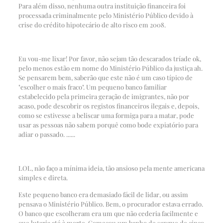
Para além disso, nenhuma outra instituição financeira foi
processada criminalmente pelo Ministério Público devido à
crise do crédito hipotecário de alto risco em 2008.
Eu vou-me lixar! Por favor, não sejam tão descarados tríade ok,
pelo menos estão em nome do Ministério Público da justiça ah.
Se pensarem bem, saberão que este não é um caso típico de
"escolher o mais fraco". Um pequeno banco familiar
estabelecido pela primeira geração de imigrantes, não por
acaso, pode descobrir os registos financeiros ilegais e, depois,
como se estivesse a beliscar uma formiga para a matar, pode
usar as pessoas não sabem porquê como bode expiatório para
adiar o passado. ......
LOL, não faço a mínima ideia, tão ansioso pela mente americana
simples e direta.
Este pequeno banco era demasiado fácil de lidar, ou assim
pensava o Ministério Público. Bem, o procurador estava errado.
O banco que escolheram era um que não cederia facilmente e
que lutaria até à morte. Começou um banho de sangue de cinco