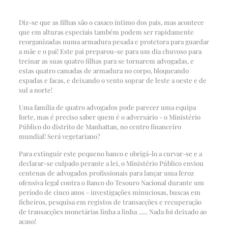
Diz-se que as filhas são o casaco íntimo dos pais, mas acontece
que em alturas especiais também podem ser rapidamente
reorganizadas numa armadura pesada e protetora para guardar
a mãe e o pai! Este pai preparou-se para um dia chuvoso para
treinar as suas quatro filhas para se tornarem advogadas, e
estas quatro camadas de armadura no corpo, bloqueando
espadas e facas, e deixando o vento soprar de leste a oeste e de
sul a norte!
Uma família de quatro advogados pode parecer uma equipa
forte, mas é preciso saber quem é o adversário - o Ministério
Público do distrito de Manhattan, no centro financeiro
mundial! Será vegetariano?
Para extinguir este pequeno banco e obrigá-lo a curvar-se e a
declarar-se culpado perante a lei, o Ministério Público enviou
centenas de advogados profissionais para lançar uma feroz
ofensiva legal contra o Banco do Tesouro Nacional durante um
período de cinco anos - investigações minuciosas, buscas em
ficheiros, pesquisa em registos de transacções e recuperação
de transacções monetárias linha a linha ...... Nada foi deixado ao
acaso!