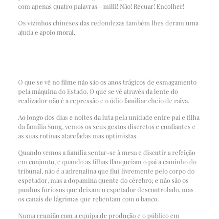
com apenas quatro palavras - milli! Não! Recuar! Encolher!
Os vizinhos chineses das redondezas também lhes deram uma
ajuda e apoio moral.
O que se vê no filme não são os anos trágicos de esmagamento
pela máquina do Estado. O que se vê através da lente do
realizador não é a repressão e o ódio familiar cheio de raiva.
Ao longo dos dias e noites da luta pela unidade entre pai e filha
da família Sung, vemos os seus gestos discretos e confiantes e
as suas rotinas atarefadas mas optimistas.
Quando vemos a família sentar-se à mesa e discutir a refeição
em conjunto, e quando as filhas flanqueiam o pai a caminho do
tribunal, não é a adrenalina que flui livremente pelo corpo do
espetador, mas a dopamina quente do cérebro; e não são os
punhos furiosos que deixam o espetador descontrolado, mas
os canais de lágrimas que rebentam com o banco.
Numa reunião com a equipa de produção e o público em