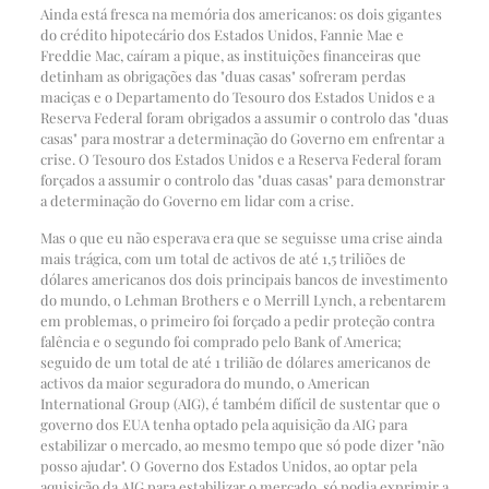
Ainda está fresca na memória dos americanos: os dois gigantes
do crédito hipotecário dos Estados Unidos, Fannie Mae e
Freddie Mac, caíram a pique, as instituições financeiras que
detinham as obrigações das "duas casas" sofreram perdas
maciças e o Departamento do Tesouro dos Estados Unidos e a
Reserva Federal foram obrigados a assumir o controlo das "duas
casas" para mostrar a determinação do Governo em enfrentar a
crise. O Tesouro dos Estados Unidos e a Reserva Federal foram
forçados a assumir o controlo das "duas casas" para demonstrar
a determinação do Governo em lidar com a crise.
Mas o que eu não esperava era que se seguisse uma crise ainda
mais trágica, com um total de activos de até 1,5 triliões de
dólares americanos dos dois principais bancos de investimento
do mundo, o Lehman Brothers e o Merrill Lynch, a rebentarem
em problemas, o primeiro foi forçado a pedir proteção contra
falência e o segundo foi comprado pelo Bank of America;
seguido de um total de até 1 trilião de dólares americanos de
activos da maior seguradora do mundo, o American
International Group (AIG), é também difícil de sustentar que o
governo dos EUA tenha optado pela aquisição da AIG para
estabilizar o mercado, ao mesmo tempo que só pode dizer "não
posso ajudar". O Governo dos Estados Unidos, ao optar pela
aquisição da AIG para estabilizar o mercado, só podia exprimir a