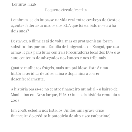
Leituras:
1.126
Pequeno círculo/escrita
Lembram-se do impasse na vida real entre cowboys do Oeste e
agentes federais armados dos EUA que foi exibido no ecrã há
dois anos?
Desta vez, o filme está de volta, mas os protagonistas foram
substituídos por uma família de imigrantes de Xangai, que usa
armas legais para lutar contra a Procuradoria local dos EUA e as
suas centenas de advogados nos bancos e nos tribunais.
Quatro mulheres frágeis, mais um pai idoso. Esta é uma
história verídica de adrenalina e dopamina a correr
desenfreadamente.
A história passa-se no centro financeiro mundial - o bairro de
Manhattan em Nova Iorque, EUA. O início da história remonta a
2008.
Em 2008, eclodiu nos Estados Unidos uma grave crise
financeira do crédito hipotecário de alto risco (subprime).