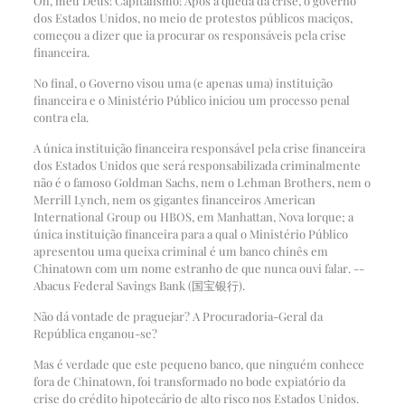
Oh, meu Deus! Capitalismo! Após a queda da crise, o governo
dos Estados Unidos, no meio de protestos públicos maciços,
começou a dizer que ia procurar os responsáveis pela crise
financeira.
No final, o Governo visou uma (e apenas uma) instituição
financeira e o Ministério Público iniciou um processo penal
contra ela.
A única instituição financeira responsável pela crise financeira
dos Estados Unidos que será responsabilizada criminalmente
não é o famoso Goldman Sachs, nem o Lehman Brothers, nem o
Merrill Lynch, nem os gigantes financeiros American
International Group ou HBOS, em Manhattan, Nova Iorque; a
única instituição financeira para a qual o Ministério Público
apresentou uma queixa criminal é um banco chinês em
Chinatown com um nome estranho de que nunca ouvi falar. --
Abacus Federal Savings Bank (国宝银行).
Não dá vontade de praguejar? A Procuradoria-Geral da
República enganou-se?
Mas é verdade que este pequeno banco, que ninguém conhece
fora de Chinatown, foi transformado no bode expiatório da
crise do crédito hipotecário de alto risco nos Estados Unidos.